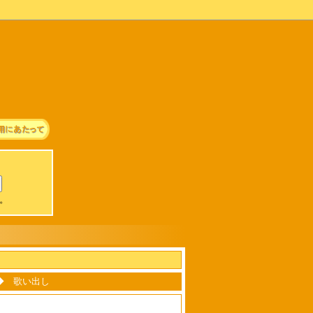
可。
 - ◆ 歌い出し