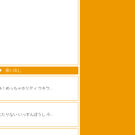
 - ◆ 歌い出し
ah！めっちゃホリディ ウキウ...
たりない いっすんぼうし 小...