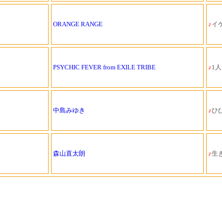
ORANGE RANGE
♪
イケ
PSYCHIC FEVER from EXILE TRIBE
♪
1人
中島みゆき
♪
ひび
森山直太朗
♪
生