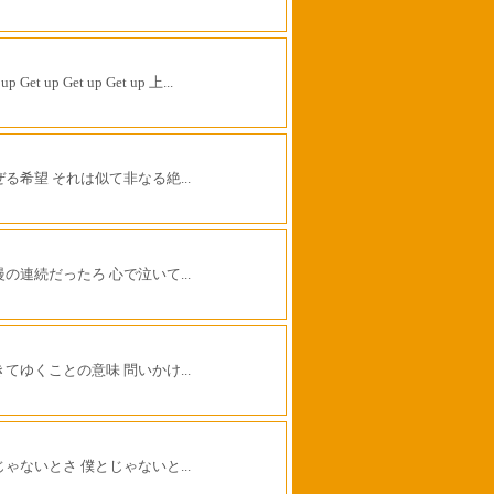
 up Get up Get up Get up 上...
ぜる希望 それは似て非なる絶...
慢の連続だったろ 心で泣いて...
きてゆくことの意味 問いかけ...
じゃないとさ 僕とじゃないと...