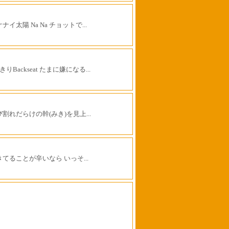
ナイ太陽 Na Na チョットで...
きりBackseat たまに嫌になる...
割れだらけの幹(みき)を見上...
きてることが辛いなら いっそ...