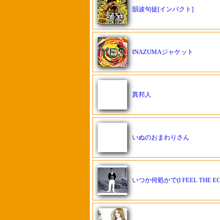
韻波句徒[インパクト]
INAZUMAジャケット
異邦人
いぬのおまわりさん
いつか何処かで(I FEEL THE EC