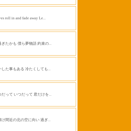
es roll in and fade away Le...
ぎたかも 僕ら夢物語 約束の...
かした事もある 冷たくしても...
だって いつだって 君だけを...
解け間近の北の空に向い 過ぎ...