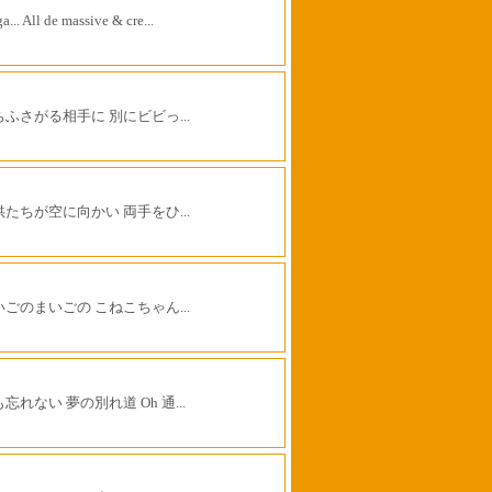
a... All de massive & cre...
ちふさがる相手に 別にビビっ...
供たちが空に向かい 両手をひ...
いごのまいごの こねこちゃん...
忘れない 夢の別れ道 Oh 通...