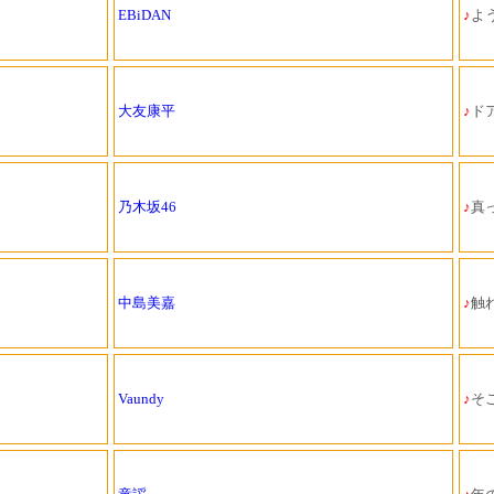
EBiDAN
♪
よう
大友康平
♪
ド
乃木坂46
♪
真っ
中島美嘉
♪
触
Vaundy
♪
そ