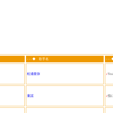
- - - ◆ 歌手名
- -
松浦亜弥
♪
Ye
童謡
♪
指に