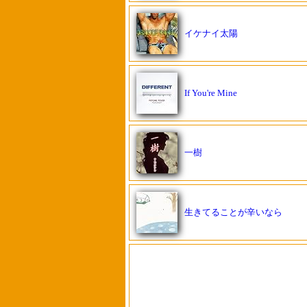
イケナイ太陽
If You're Mine
一樹
生きてることが辛いなら