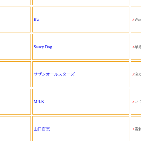
B'z
♪
Wav
Saucy Dog
♪
早過
サザンオールスターズ
♪
泣
M!LK
♪
いつ
山口百恵
♪
雪