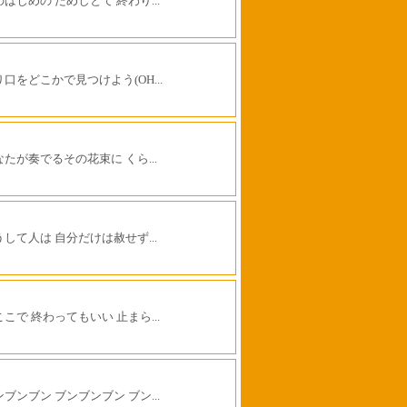
はじめの ためしとて 終わり...
り口をどこかで見つけよう(OH...
なたが奏でるその花束に くら...
うして人は 自分だけは赦せず...
こで 終わってもいい 止まら...
ブンブン ブンブンブン ブン...