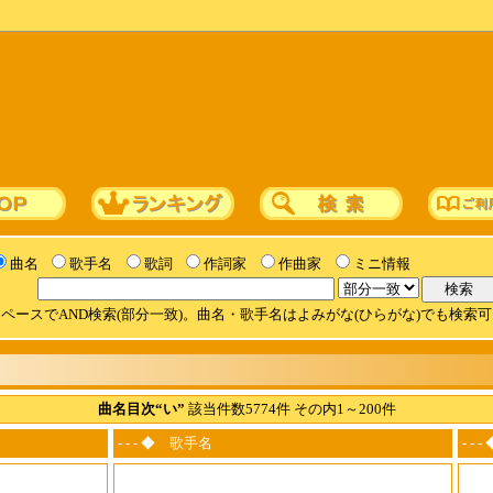
曲名
歌手名
歌詞
作詞家
作曲家
ミニ情報
ペースでAND検索(部分一致)。曲名・歌手名はよみがな(ひらがな)でも検索
曲名目次“い”
該当件数5774件 その内1～200件
- - - ◆ 歌手名
- -