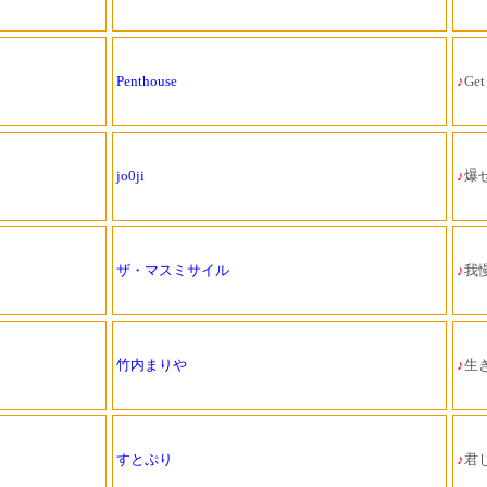
Penthouse
♪
Get
jo0ji
♪
爆
ザ・マスミサイル
♪
我
竹内まりや
♪
生
すとぷり
♪
君