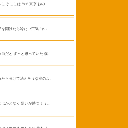
こそ ここは Yes! 東京 おの...
アを開けたら冷たい空気 白い...
白だと ずっと思っていた 僕...
れたら弾けて消えそうな泡のよ...
こはかとなく 嫌いが勝つよう...