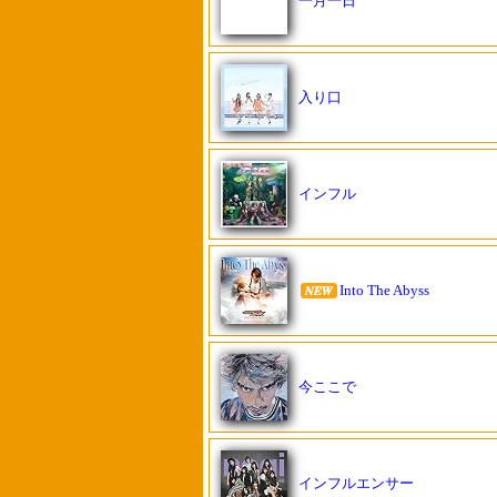
一月一日
入り口
インフル
Into The Abyss
今ここで
インフルエンサー