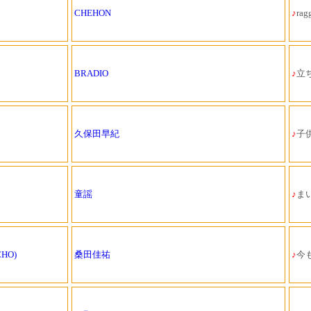
CHEHON
♪
ragg
BRADIO
♪
立
久保田早紀
♪
子
童謡
♪
ま
HO)
桑田佳祐
♪
今も