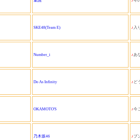
童謡
♪
年の
SKE48(Team E)
♪
入
Number_i
♪
あ
Do As Infinity
♪
ど
OKAMOTO'S
♪
今こ
乃木坂46
♪
ブン