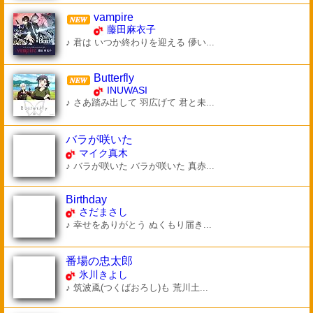
vampire
藤田麻衣子
♪ 君は いつか終わりを迎える 儚い...
Butterfly
INUWASI
♪ さあ踏み出して 羽広げて 君と未...
バラが咲いた
マイク真木
♪ バラが咲いた バラが咲いた 真赤...
Birthday
さだまさし
♪ 幸せをありがとう ぬくもり届き...
番場の忠太郎
氷川きよし
♪ 筑波颪(つくばおろし)も 荒川土...