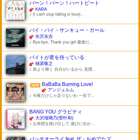
バーン！バーン！ハートビート
KARA
♪ (I can't stop falling in love)...
バイ・バイ・サンキュー・ガール
矢沢永吉
♪ Bye-bye, Thank you girl 最後だ...
バイトが君を待っている
槇原敬之
♪ 前より輝く 自分がいるから 見慣...
BaBaBa Burning Love!
アンジュルム
♪ 今夜だけじゃ足りないわ 一生で...
BANG YOU グラビティ
大沢瑠璃乃(菅叶和)
♪ お布団を抜け出して 遊びに出か...
バッチオーライ feat. ザ・おめでたズ