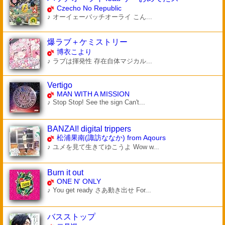
Czecho No Republic
♪ オーイェーバッチオーライ こん...
爆ラブ＋ケミストリー
博衣こより
♪ ラブは揮発性 存在自体マジカル...
Vertigo
MAN WITH A MISSION
♪ Stop Stop! See the sign Can't...
BANZAI! digital trippers
松浦果南(諏訪ななか) from Aqours
♪ ユメを見て生きてゆこうよ Wow w...
Burn it out
ONE N' ONLY
♪ You get ready さあ動き出せ For...
バスストップ