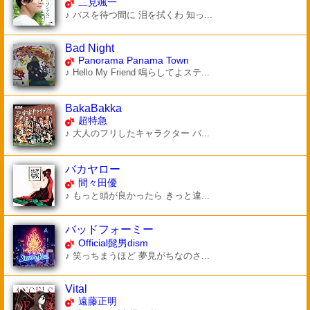
二見颯一
♪ バスを待つ間に 泪を拭くわ 知っ...
Bad Night
Panorama Panama Town
♪ Hello My Friend 鳴らしてよステ...
BakaBakka
超特急
♪ 大人のフリしたキャラクター バ...
バカヤロー
間々田優
♪ もっと頭が良かったら きっと違...
バッドフォーミー
Official髭男dism
♪ 笑っちまうほど 夢見がちなのさ...
Vital
遠藤正明