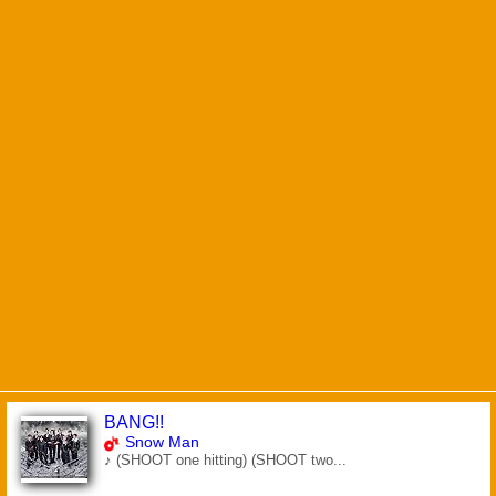
BANG!!
Snow Man
♪ (SHOOT one hitting) (SHOOT two...