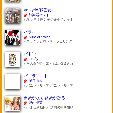
Valkyrie-戦乙女-
和楽器バンド
♪ 双つ星は瞬く 夢の途中でカット...
バライロ
SunSet Swish
♪ ユラユラとロンリーラビリンス...
バトン
コブクロ
♪ その命が走り出す為に 数えきれ...
バニラソルト
堀江由衣
♪ バニラソルトで バニラソルトで...
薔薇が咲く 薔薇が散る
愛内里菜
♪ 昂まる鼓動抑え 夕闇の街を飛び...