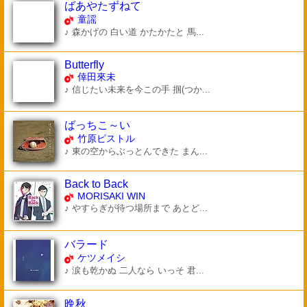
ばあやたずねて
童謡
♪ 森かげの 白い道 かたかたと 馬...
Butterfly
倖田來未
♪ 信じたい未来を今この手 掴(つか...
ばっちこ～い
竹原ピストル
♪ 東の空からぶっとんできた まん...
Back to Back
MORISAKI WIN
♪ やすらぎが待つ場所まで あとど...
バラード
ケツメイシ
♪ 涙も乾かぬ 二人なら いっそ 君...
晩秋