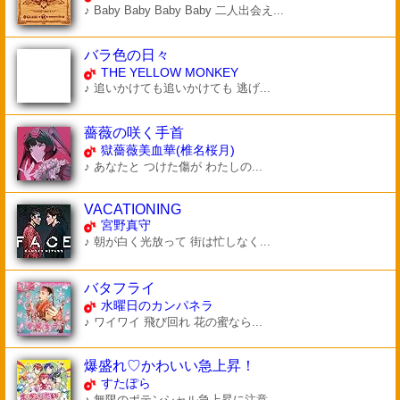
♪ Baby Baby Baby Baby 二人出会え...
バラ色の日々
THE YELLOW MONKEY
♪ 追いかけても追いかけても 逃げ...
薔薇の咲く手首
獄薔薇美血華(椎名桜月)
♪ あなたと つけた傷が わたしの...
VACATIONING
宮野真守
♪ 朝が白く光放って 街は忙しなく...
バタフライ
水曜日のカンパネラ
♪ ワイワイ 飛び回れ 花の蜜なら...
爆盛れ♡かわいい急上昇！
すたぽら
♪ 無限のポテンシャル急上昇に注意...