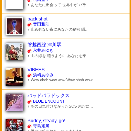
♪ あなたに出会って 世界中が バラ...
back shot
音田雅則
♪ 止め処ない夜にあなたの秘密 隠...
磐越西線 津川駅
永井みゆき
♪ 山の緑を 縫うように あなたを乗...
VIBEES
浜崎あゆみ
♪ Wow ohoh wow wow Wow ohoh wow...
バッドパラドックス
BLUE ENCOUNT
♪ あの日気付けなかったSOS 未だに...
Buddy, steady, go!
寺島拓篤