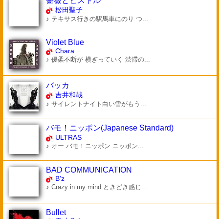
薔薇とピストル
松田聖子
♪ テキサス行きの駅馬車にのり つ...
Violet Blue
Chara
♪ 優柔不断が 横ぎっていく 渋滞の...
バッカ
吉井和哉
♪ サイレントナイト白い雪がもう...
バモ！ニッポン(Japanese Standard)
ULTRAS
♪ オー バモ！ニッポン ニッポン...
BAD COMMUNICATION
B'z
♪ Crazy in my mind ときどき感じ...
Bullet