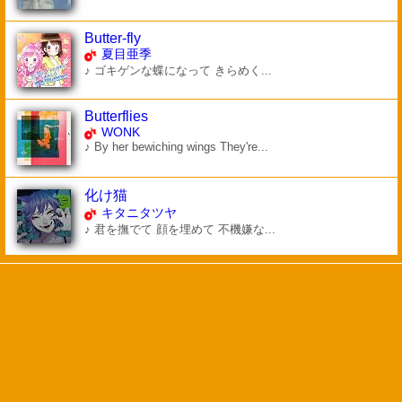
Butter-fly
夏目亜季
♪ ゴキゲンな蝶になって きらめく...
Butterflies
WONK
♪ By her bewiching wings They're...
化け猫
キタニタツヤ
♪ 君を撫でて 顔を埋めて 不機嫌な...