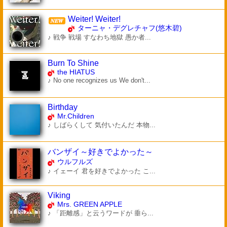
Weiter! Weiter!
ターニャ・デグレチャフ(悠木碧)
♪ 戦争 戦場 すなわち地獄 愚か者...
Burn To Shine
the HIATUS
♪ No one recognizes us We don't...
Birthday
Mr.Children
♪ しばらくして 気付いたんだ 本物...
バンザイ～好きでよかった～
ウルフルズ
♪ イェーイ 君を好きでよかった こ...
Viking
Mrs. GREEN APPLE
♪ 「距離感」と云うワードが 垂ら...