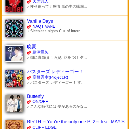
天才凡人
♪ 痩せ細ってく感情 嵐の中の蝋燭...
Vanilla Days
NAQT VANE
♪ Sleepless nights Cuz of intern...
晩夏
島津亜矢
♪ 朝に真白(ましろ)き 花をつけ 夕...
バスターズ レディーゴー！
高橋秀幸(Project.R)
♪ バスターズ レディーゴー！ す...
Butterfly
ON/OFF
♪ こんな時代には 夢があるのかな...
BIRTH ～You're the only one Pt.2～ feat. MAY'S
CLIFF EDGE