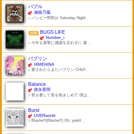
バブル
湘南乃風
♪ パンピー野郎が Saturday Night...
BUGS LIFE
Number_i
♪ 今年も真摯に感謝を忘れずに 最...
バブリン
HIMEHINA
♪ 愛されたらまたバブリン CHU!!...
Balance
徳永英明
♪ 君を愛して君を抱きしめて 僕は...
Burst
UVERworld
♪ Blaster!!(Blaster!!) Oh, yeah!...