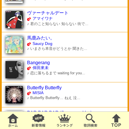
ヴァーチャルデート
アマイワナ
♪ 君のこと知らない 知らない 街で...
馬鹿みたい。
Saucy Dog
♪ いまさら本音がどうとか 聞きた...
Bangerang
倖田來未
♪ 恋に落ちるまで waiting for you...
Butterfly Butterfly
MISIA
♪ Butterfly Butterfly… ねえ 泣...
BAR BAR BAR (Japanese Ver.)
CRAYON POP
♪ さぁ、こっち！One BAR BAR BAR...