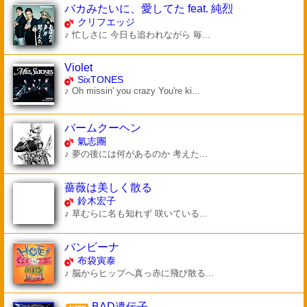
バカみたいに、愛してた feat. 純烈
クリフエッジ
♪ 忙しさに 今日も追われながら 毎...
Violet
SixTONES
♪ Oh missin' you crazy You're ki...
バームクーヘン
氣志團
♪ 夢の後には何があるのか 考えた...
薔薇は美しく散る
鈴木宏子
♪ 草むらに名も知れず 咲いている...
バンビーナ
布袋寅泰
♪ 脳からヒップへ真っ赤に飛び散る...
BAD遺伝子