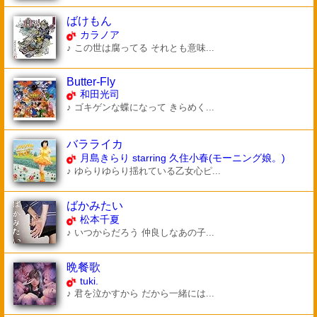
ばけもん
カラノア
♪ この世は腐ってる それとも意味...
Butter-Fly
和田光司
♪ ゴキゲンな蝶になって きらめく...
バラライカ
月島きらり starring 久住小春(モーニング娘。)
♪ ゆらりゆらり揺れている乙女心ピ...
ばかみたい
松本千夏
♪ いつからだろう 仲良しなあの子...
晩餐歌
tuki.
♪ 君を泣かすから だから一緒には...