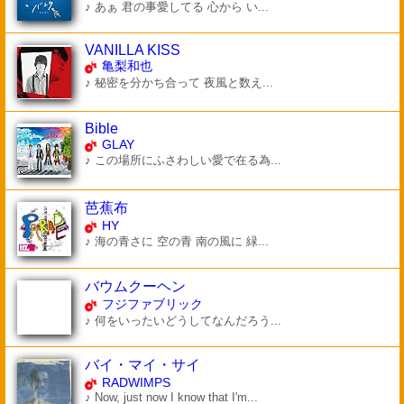
♪ あぁ 君の事愛してる 心から い...
VANILLA KISS
亀梨和也
♪ 秘密を分かち合って 夜風と数え...
Bible
GLAY
♪ この場所にふさわしい愛で在る為...
芭蕉布
HY
♪ 海の青さに 空の青 南の風に 緑...
バウムクーヘン
フジファブリック
♪ 何をいったいどうしてなんだろう...
バイ・マイ・サイ
RADWIMPS
♪ Now, just now I know that I'm...