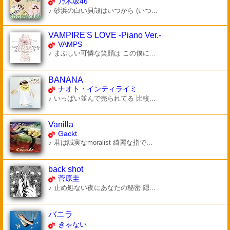
乃木坂46
♪ 砂浜の白い貝殻はいつから (いつ...
VAMPIRE'S LOVE -Piano Ver.-
VAMPS
♪ まぶしい可憐な笑顔は この僕に...
BANANA
ナオト・インティライミ
♪ いっぱい並んで売られてる 比較...
Vanilla
Gackt
♪ 君は誠実なmoralist 綺麗な指で...
back shot
菅原圭
♪ 止め処ない夜にあなたの秘密 隠...
バニラ
きゃない