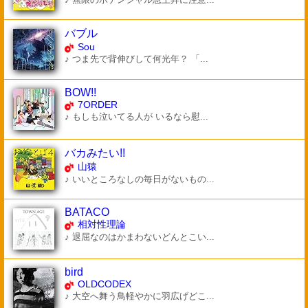
バブル
Sou
♪ つま先で背伸びして何光年？ 「...
BOW!!
7ORDER
♪ もしも泣いてる人が いるなら慰...
バカみたい!!
山猿
♪ いいところなしの毎日がないもの...
BATACO
相対性理論
♪ 退屈なのはかまわないどんとこい...
bird
OLDCODEX
♪ 大空へ舞う鳥軽やかに羽広げどこ...