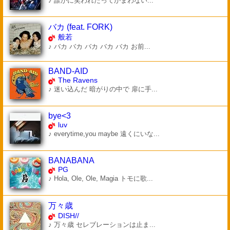
♪ 誰かに笑われたってかまわない...
バカ (feat. FORK)
般若
♪ バカ バカ バカ バカ バカ お前...
BAND-AID
The Ravens
♪ 迷い込んだ 暗がりの中で 扉に手...
bye<3
luv
♪ everytime,you maybe 遠くにいな...
BANABANA
PG
♪ Hola, Ole, Ole, Magia トモに歌...
万々歳
DISH//
♪ 万々歳 セレブレーションは止ま...