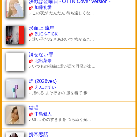
決戦は金曜日 - OTTN Cover Version -
加藤礼愛
♪ この夜が だんだん 待ち遠しくな...
形而上 流星
BUCK-TICK
♪ 迷い子だね さあおいで 怖がるこ...
消せない罪
北出菜奈
♪ いつもの視線に君が居て呼吸が出...
煙 (2026ver.)
えんぷてい
♪ 揺れる よそ行きの 服を着て 歩...
結唱
中島健人
♪ Oh... 心のすきまを つらぬく光...
携帯恋話