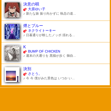
決意の唄
大原ゆい子
♪ 新たな旅 振り向かずに 執念の道...
煙とブルー
ネクライトーキー
♪ 日暮通りが映したノッポ 揺れる...
K
BUMP OF CHICKEN
♪ 週末の大通りを 黒猫が歩く 御自...
決別
さとう。
♪ 今 今 僕がみた景色は いつか い...