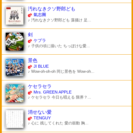
汚れなきクソ野郎ども
氣志團
♪ 汚れなきクソ野郎ども 藻掻け 足...
剣
ケプラ
♪ 子供の頃に描いた ちっぽけな愛...
景色
JI BLUE
♪ Wow-oh-oh-oh 同じ景色を Wow-oh...
ケセラセラ
Mrs. GREEN APPLE
♪ ケセラセラ 今日も唱える 限界？...
消せない愛
TENGUY
♪ 心に 残してくれた 愛の鼓動 胸...