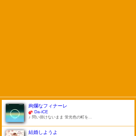
絢爛なフィナーレ
Da-iCE
♪ 問い掛けないまま 蛍光色の町を...
結婚しようよ