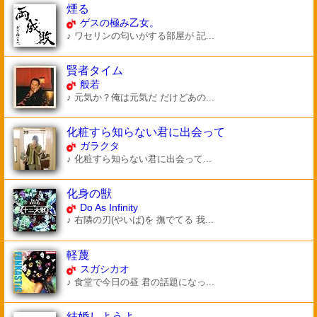
煙る
ゲスの極み乙女。
♪ ワセリンの匂いがする部屋が 記...
賢者タイム
般若
♪ 元気か？俺は元気だ だけどあの...
化粧すら知らない君に出会って
ガラクタ
♪ 化粧すら知らない君に出会って...
化身の獣
Do As Infinity
♪ 右隣の刃(やいば)を 撫でてる 我...
軽蔑
スガシカオ
♪ 食堂で今日の昼 君の話題になっ...
結婚しようよ