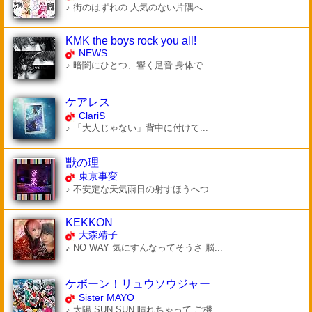
♪ 街のはずれの 人気のない片隅へ...
KMK the boys rock you all!
NEWS
♪ 暗闇にひとつ、響く足音 身体で...
ケアレス
ClariS
♪ 「大人じゃない」背中に付けて...
獣の理
東京事変
♪ 不安定な天気雨日の射すほうへつ...
KEKKON
大森靖子
♪ NO WAY 気にすんなってそうさ 脳...
ケボーン！リュウソウジャー
Sister MAYO
♪ 太陽 SUN SUN 晴れちゃって ご機...