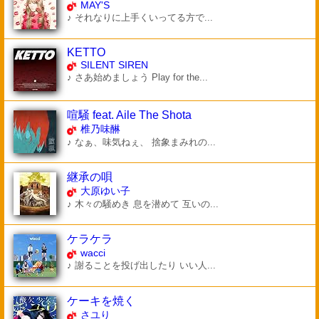
MAY'S
♪ それなりに上手くいってる方で...
KETTO
SILENT SIREN
♪ さあ始めましょう Play for the...
喧騒 feat. Aile The Shota
椎乃味醂
♪ なぁ、味気ねぇ、 捨象まみれの...
継承の唄
大原ゆい子
♪ 木々の騒めき 息を潜めて 互いの...
ケラケラ
wacci
♪ 謝ることを投げ出したり いい人...
ケーキを焼く
さユり