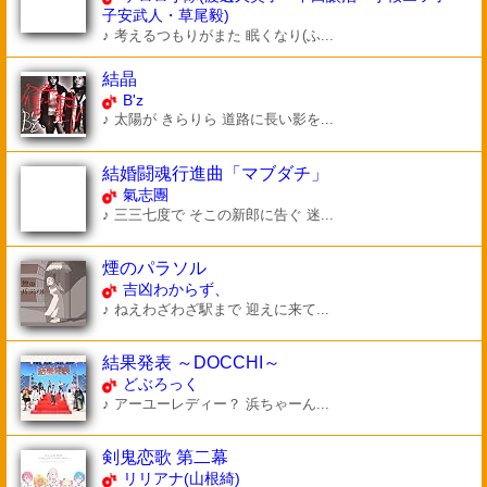
子安武人・草尾毅)
♪ 考えるつもりがまた 眠くなり(ふ...
結晶
B'z
♪ 太陽が きらりら 道路に長い影を...
結婚闘魂行進曲「マブダチ」
氣志團
♪ 三三七度で そこの新郎に告ぐ 迷...
煙のパラソル
吉凶わからず、
♪ ねえわざわざ駅まで 迎えに来て...
結果発表 ～DOCCHI～
どぶろっく
♪ アーユーレディー？ 浜ちゃーん...
剣鬼恋歌 第二幕
リリアナ(山根綺)