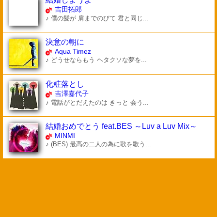
吉田拓郎
♪ 僕の髪が 肩までのびて 君と同じ...
決意の朝に
Aqua Timez
♪ どうせならもう ヘタクソな夢を...
化粧落とし
吉澤嘉代子
♪ 電話がとだえたのは きっと 会う...
結婚おめでとう feat.BES ～Luv a Luv Mix～
MINMI
♪ (BES) 最高の二人の為に歌を歌う...