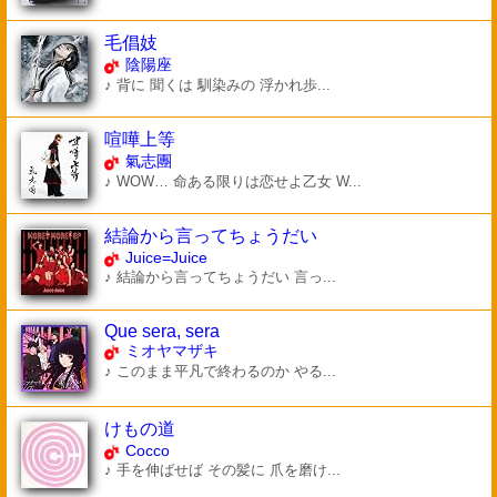
毛倡妓
陰陽座
♪ 背に 聞くは 馴染みの 浮かれ歩...
喧嘩上等
氣志團
♪ WOW… 命ある限りは恋せよ乙女 W...
結論から言ってちょうだい
Juice=Juice
♪ 結論から言ってちょうだい 言っ...
Que sera, sera
ミオヤマザキ
♪ このまま平凡で終わるのか やる...
けもの道
Cocco
♪ 手を伸ばせば その髪に 爪を磨け...