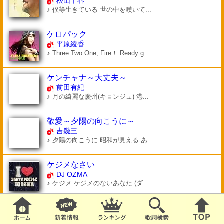
松山千春
♪ 僕等生きている 世の中を嘆いて...
ケロパック
平原綾香
♪ Three Two One, Fire！ Ready g...
ケンチャナ～大丈夫～
前田有紀
♪ 月の綺麗な慶州(キョンジュ) 港...
敬愛～夕陽の向こうに～
吉幾三
♪ 夕陽の向こうに 昭和が見える あ...
ケジメなさい
DJ OZMA
♪ ケジメ ケジメのないあなた (ダ...
Cadence
TOKIO