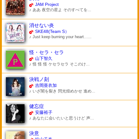
JAM Project
♪ ああ 夜空の星よ そのすべてを...
消せない炎
SKE48(Team S）
♪ Just keep burning your heart…...
怪・セラ・セラ
山下智久
♪ 怪 怪 怪 ケセラセラ そこのけ...
決戦ノ刻
吉岡亜衣加
♪ いざ闇を裂き 閃光煌めかせ 進め...
健忘症
安藤裕子
♪ あなたに会いたいと思うけど 声...
決意