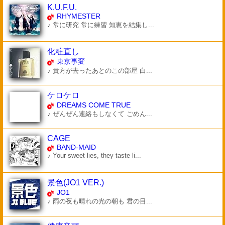
K.U.F.U.
RHYMESTER
♪ 常に研究 常に練習 知恵を結集し...
化粧直し
東京事変
♪ 貴方が去ったあとのこの部屋 白...
ケロケロ
DREAMS COME TRUE
♪ ぜんぜん連絡もしなくて ごめん...
CAGE
BAND-MAID
♪ Your sweet lies, they taste li...
景色(JO1 VER.)
JO1
♪ 雨の夜も晴れの光の朝も 君の目...