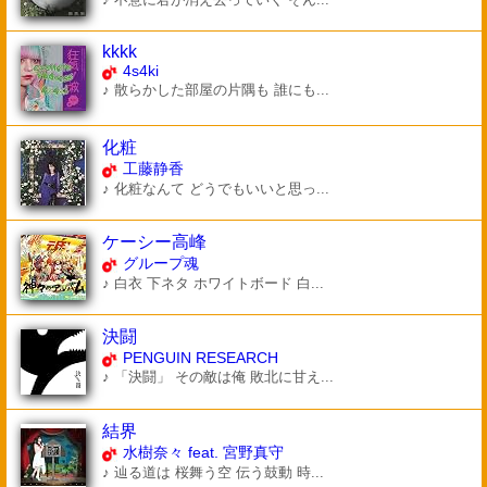
kkkk
4s4ki
♪ 散らかした部屋の片隅も 誰にも...
化粧
工藤静香
♪ 化粧なんて どうでもいいと思っ...
ケーシー高峰
グループ魂
♪ 白衣 下ネタ ホワイトボード 白...
決闘
PENGUIN RESEARCH
♪ 「決闘」 その敵は俺 敗北に甘え...
結界
水樹奈々 feat. 宮野真守
♪ 辿る道は 桜舞う空 伝う鼓動 時...