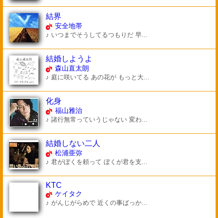
結界
安全地帯
♪ いつまでそうしてるつもりだ 早...
結婚しようよ
森山直太朗
♪ 庭に咲いてる あの花が もっと大...
化身
福山雅治
♪ 諸行無常っていうじゃない 変わ...
結婚しない二人
松浦亜弥
♪ 君がぼくを頼って ぼくが君を支...
KTC
ケイタク
♪ がんじがらめで 近くの事ばっか...