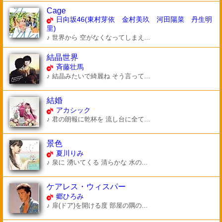
Cage
日向坂46(東村芽依 金村美玖 河田陽菜 丹生明
里)
♪ 世界から 空がなくなってしまえ...
結晶世界
斉藤壮馬
♪ 結晶みたいで綺麗ね そう言って...
結婚
アカシック
♪ 君の朗報に乾杯を 流し台に全て...
景色
夏川りみ
♪ 泉に 湧いてくる 清らかな 水の...
ケアレス・ウィスパー
郷ひろみ
♪ 扉(ドア)を開ける度 部屋の隅の...