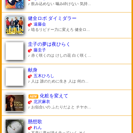
♪ 飲み込めない 噛み砕けない 気持...
健全ロボ ダイミダラー
遠藤会
♪ 唸るリビドー力に変えろ 健全ロ...
圭子の夢は夜ひらく
藤圭子
♪ 赤く咲くのは けしの花 白く咲く...
献身
五木ひろし
♪ 人は 誰のために生き 人は 何の...
化粧を変えて
北沢麻衣
♪ お似合いの ふたりだよと チヤホ...
懸想歌
れん
♪ 不意に君が消え去っていく そん...