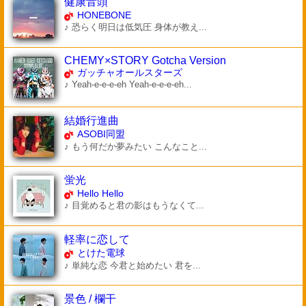
健康音頭
HONEBONE
♪ 恐らく明日は低気圧 身体が教え...
CHEMY×STORY Gotcha Version
ガッチャオールスターズ
♪ Yeah-e-e-e-eh Yeah-e-e-e-eh...
結婚行進曲
ASOBI同盟
♪ もう何だか夢みたい こんなこと...
蛍光
Hello Hello
♪ 目覚めると君の影はもうなくて...
軽率に恋して
とけた電球
♪ 単純な恋 今君と始めたい 君を...
景色 / 欄干