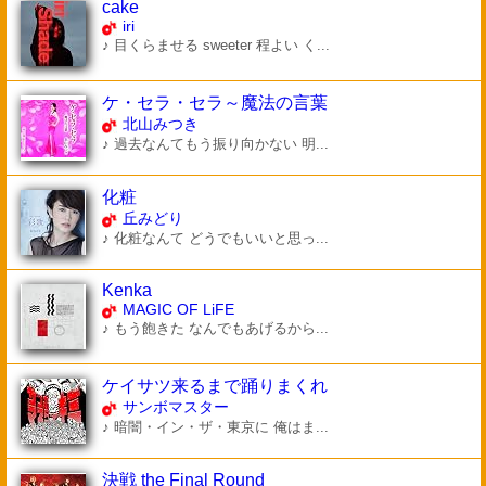
cake
iri
♪ 目くらませる sweeter 程よい く...
ケ・セラ・セラ～魔法の言葉
北山みつき
♪ 過去なんてもう振り向かない 明...
化粧
丘みどり
♪ 化粧なんて どうでもいいと思っ...
Kenka
MAGIC OF LiFE
♪ もう飽きた なんでもあげるから...
ケイサツ来るまで踊りまくれ
サンボマスター
♪ 暗闇・イン・ザ・東京に 俺はま...
決戦 the Final Round