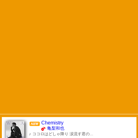
Chemistry
亀梨和也
♪ ココロはどしゃ降り 涙流す君の...