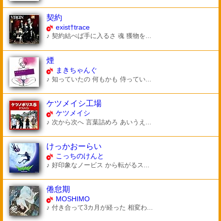
契約
exist†trace
♪ 契約結べば手に入るさ 魂 獲物を...
煙
まきちゃんぐ
♪ 知っていたの 何もかも 侍ってい...
ケツメイシ工場
ケツメイシ
♪ 次から次へ 言葉詰めろ あいうえ...
けっかおーらい
こっちのけんと
♪ 好印象なノービス から転がるス...
倦怠期
MOSHIMO
♪ 付き合って3カ月が経った 相変わ...