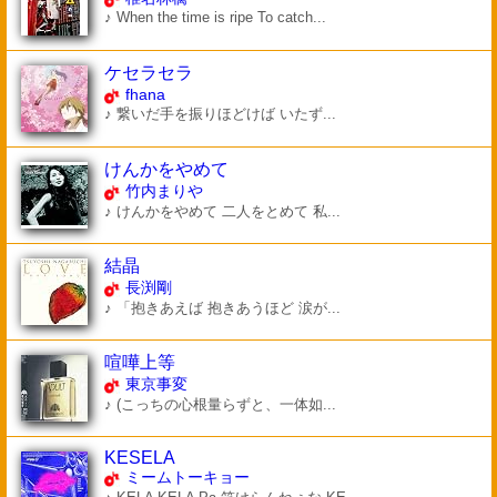
♪ When the time is ripe To catch...
ケセラセラ
fhana
♪ 繋いだ手を振りほどけば いたず...
けんかをやめて
竹内まりや
♪ けんかをやめて 二人をとめて 私...
結晶
長渕剛
♪ 「抱きあえば 抱きあうほど 涙が...
喧嘩上等
東京事変
♪ (こっちの心根量らずと、一体如...
KESELA
ミームトーキョー