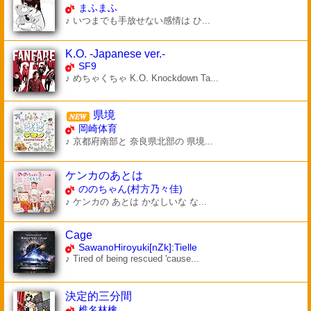
まふまふ
♪ いつまでも手放せない感情は ひ...
K.O. -Japanese ver.-
SF9
♪ めちゃくちゃ K.O. Knockdown Ta...
県境
岡崎体育
♪ 京都府南部と 奈良県北部の 県境...
ケンカのあとは
ののちゃん(村方乃々佳)
♪ ケンカの あとは かなしいな な...
Cage
SawanoHiroyuki[nZk]:Tielle
♪ Tired of being rescued 'cause...
決定的三分間
椎名林檎