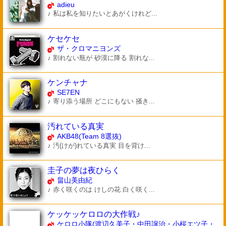
adieu
♪ 私は私を知りたいとあがくけれど...
ケセケセ
ザ・クロマニヨンズ
♪ 割れない瓶が 砂漠に降る 割れな...
ケンチャナ
SE7EN
♪ 寄り添う場所 どこにもない 掻き...
汚れている真実
AKB48(Team 8選抜)
♪ 汚(けが)れている真実 目を背け...
圭子の夢は夜ひらく
畠山美由紀
♪ 赤く咲くのは けしの花 白く咲く...
ケッケッケロロの大作戦♪
ケロロ小隊(渡辺久美子・中田譲治・小桜エツ子・