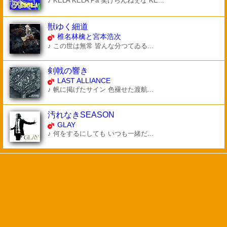
♪ KELA KELA Pa 笑けらんねぇな KE...
獣ゆく細道
椎名林檎と宮本浩次
♪ この世は無常 皆んな分つてゐる...
剣戟の響き
LAST ALLIANCE
♪ 帆に掲げたサイン 色褪せた渡航...
汚れなきSEASON
GLAY
♪ 何をするにしても いつも一緒だ...