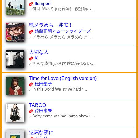
flumpool
♪ 何回 聞いてきた台詞に 僕は頷い...
魂メラめら一兆℃！
遠藤正明とムーンライダーズ
♪ メラめら メラめら メラめら メ...
大切な人
K
♪ そんな表情(かお)で僕に触れない...
Time for Love (English version)
松田聖子
♪ In this world We strive hard t...
TABOO
倖田來未
♪ Baby come wit' me Imma show u...
退屈な夜に