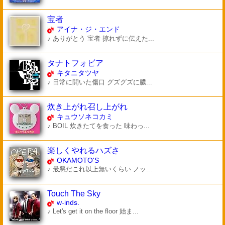
宝者
アイナ・ジ・エンド
♪ ありがとう 宝者 掠れずに伝えた...
タナトフォビア
キタニタツヤ
♪ 日常に開いた傷口 グズグズに膿...
炊き上がれ召し上がれ
キュウソネコカミ
♪ BOIL 炊きたてを食った 味わっ...
楽しくやれるハズさ
OKAMOTO'S
♪ 最悪だこれ以上無いくらい ノッ...
Touch The Sky
w-inds.
♪ Let's get it on the floor 始ま...