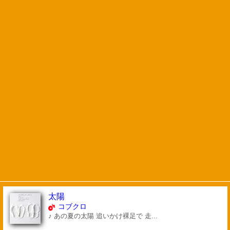
太陽
コブクロ
♪ あの夏の太陽 追いかけ裸足で 走...