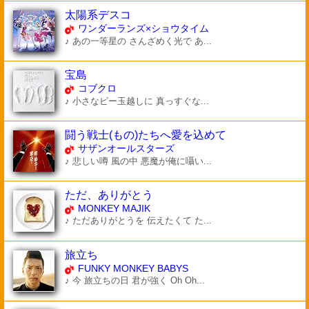
太陽系デスコ
ワンダーランズ×ショウタイム
♪ あの一等星の さんざめく光で あ...
宝島
コブクロ
♪ 小さなビー玉越しに 真っすぐな...
闘う戦士(もの)たちへ愛を込めて
サザンオールスターズ
♪ 悲しい噂 風の中 悪魔が俺に囁い...
ただ、ありがとう
MONKEY MAJIK
♪ ただありがとうを 伝えたくて た...
旅立ち
FUNKY MONKEY BABYS
♪ 今 旅立ちの日 君が強く Oh Oh...