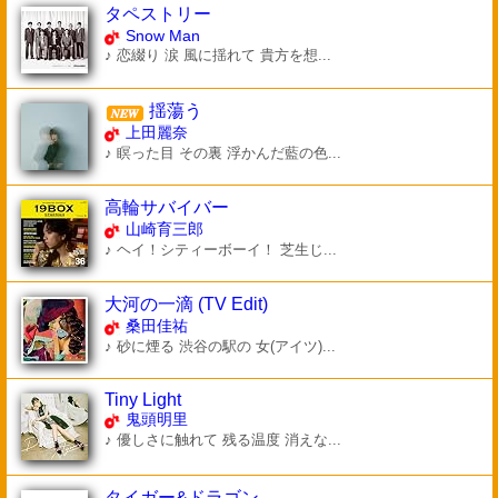
タペストリー
Snow Man
♪ 恋綴り 涙 風に揺れて 貴方を想...
揺蕩う
上田麗奈
♪ 瞑った目 その裏 浮かんだ藍の色...
高輪サバイバー
山崎育三郎
♪ ヘイ！シティーボーイ！ 芝生じ...
大河の一滴 (TV Edit)
桑田佳祐
♪ 砂に煙る 渋谷の駅の 女(アイツ)...
Tiny Light
鬼頭明里
♪ 優しさに触れて 残る温度 消えな...
タイガー&ドラゴン