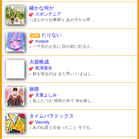
確かな何か
スポンテニア
♪ ぼんやり仕事帰り あの子から呼...
たりない
muque
♪ 一寸先の人生に 目の前に灯る人...
大器晩成
島津亜矢
♪ 枝を張るのは まだ早い いまはし...
旅路
天童よしみ
♪ 命ふたつが 積荷の舟で 倖せ探し...
タイムパラドックス
Vaundy
♪ あのね君と出会ったこと 今でも...