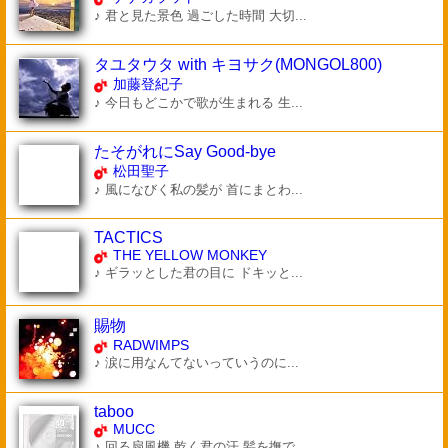
♪ 君と見た景色 過ごした時間 大切...
タユタウタ with キヨサク(MONGOL800)
加藤登紀子
♪ 今日もどこかで歌が生まれる 生...
たそがれにSay Good-bye
松田聖子
♪ 風になびく私の髪が 首にまとわ...
TACTICS
THE YELLOW MONKEY
♪ ギラッとした君の目に ドキッと...
賜物
RADWIMPS
♪ 涙に用なんてないっていうのに...
taboo
MUCC
♪ 回る扇風機 乾く君の汗 髪を撫で...