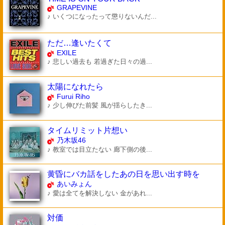
GRAPEVINE
♪ いくつになったって懲りないんだ...
ただ…逢いたくて
EXILE
♪ 悲しい過去も 若過ぎた日々の過...
太陽になれたら
Furui Riho
♪ 少し伸びた前髪 風が揺らしたき...
タイムリミット片想い
乃木坂46
♪ 教室では目立たない 廊下側の後...
黄昏にバカ話をしたあの日を思い出す時を
あいみょん
♪ 愛は全てを解決しない 金があれ...
対価