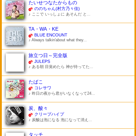
たいせつなたからもの
ののちゃん(村方乃々佳)
♪ ここで いっしょに あそんだ と...
TA・WA・KE
BLUE ENCOUNT
♪ Always talkin'about what they...
旅立つ日～完全版
JULEPS
♪ ある朝 目覚めたら 神が待ってた...
たばこ
コレサワ
♪ 昨日の夜から君がいなくなって24...
炭、酸々
クリープハイプ
♪ 炭酸は泡になる 泡になって消え...
タッチ