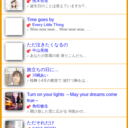
熊木杏里
♪ 誕生日のことは覚えていますか?...
Time goes by
Every Little Thing
♪ Wow wow wow… Wow wow wow…...
ただ泣きたくなるの
中山美穂
♪ あなたの部屋の前 座りこんだら...
旅立ちの日に…
川嶋あい
♪ 桜舞う4月の教室で 波打つ胸をは...
Turn on your lights ～May your dreams come
true～
角松敏生
♪ 開け放した窓に広がる 何処かの...
ただそれだけ