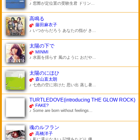
♪ 窓際が定位置の受験生君 ドリン...
高鳴る
藤田麻衣子
♪ いつからだろう あなたの指が き...
太陽の下で
MINMI
♪ 水面を揺らす 風のように おだや...
太陽のにほひ
森山直太朗
♪ 七色の空に溶けた 思い出 蒸し暑...
TURTLEDOVE(introducing THE GLOW ROCK)
FAKE?
♪ Some are born without feelings...
魂のルフラン
高橋洋子
♪ 私に還りなさい 記憶をたどり 優...