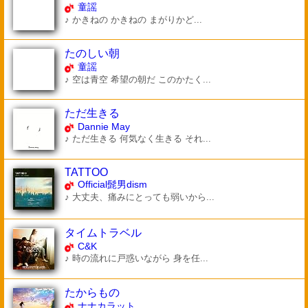
童謡
♪ かきねの かきねの まがりかど...
たのしい朝
童謡
♪ 空は青空 希望の朝だ このかたく...
ただ生きる
Dannie May
♪ ただ生きる 何気なく生きる それ...
TATTOO
Official髭男dism
♪ 大丈夫、痛みにとっても弱いから...
タイムトラベル
C&K
♪ 時の流れに戸惑いながら 身を任...
たからもの
ナナカラット