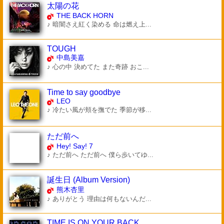
太陽の花
THE BACK HORN
♪ 暗闇さえ紅く染める 命は燃え上...
TOUGH
中島美嘉
♪ 心の中 決めてた また奇跡 おこ...
Time to say goodbye
LEO
♪ 冷たい風が頬を撫でた 季節が移...
ただ前へ
Hey! Say! 7
♪ ただ前へ ただ前へ 僕ら歩いてゆ...
誕生日 (Album Version)
熊木杏里
♪ ありがとう 理由は何もないんだ...
TIME IS ON YOUR BACK