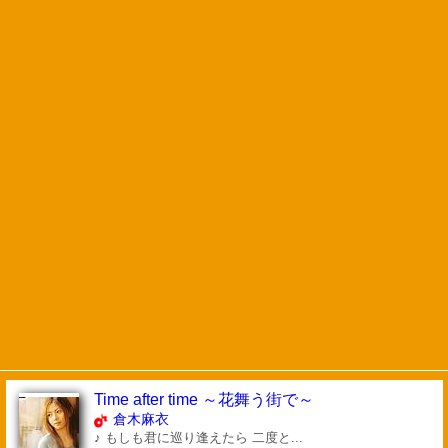
Time after time ～花舞う街で～
倉木麻衣
♪ もしも君に巡り逢えたら 二度と...