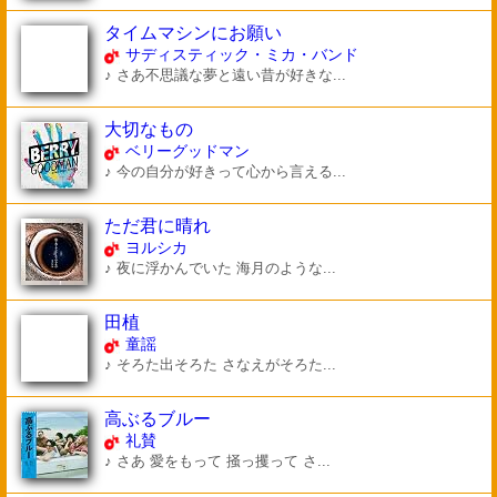
タイムマシンにお願い
サディスティック・ミカ・バンド
♪ さあ不思議な夢と遠い昔が好きな...
大切なもの
ベリーグッドマン
♪ 今の自分が好きって心から言える...
ただ君に晴れ
ヨルシカ
♪ 夜に浮かんでいた 海月のような...
田植
童謡
♪ そろた出そろた さなえがそろた...
高ぶるブルー
礼賛
♪ さあ 愛をもって 掻っ攫って さ...