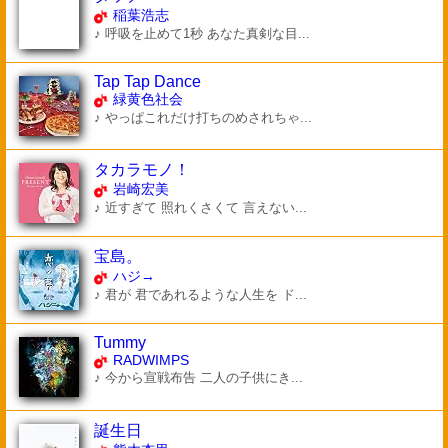
稲葉浩志
♪ 呼吸を止めて1秒 あなた真剣な目...
Tap Tap Dance
緑黄色社会
♪ やっぱこれだけ打ちのめされちゃ...
タカラモノ！
岩崎宏美
♪ 近すぎて 照れくさくて 言えない...
宝島。
ハジ→
♪ 君が 君であれるような人生を ド...
Tummy
RADWIMPS
♪ 今から宣戦布告 二人の子供にき...
誕生日