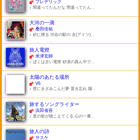
フレデリック
♪ 間違ってたんだな 間違ってたん...
大河の一滴
桑田佳祐
♪ 砂に煙る 渋谷の駅の 女(アイツ)...
旅人電燈
米津玄師
♪ ぼくは古い電燈 砂漠の真ん中で...
太陽のあたる場所
V6
♪ 壁にきざみこんだ夢 置き忘れ 陽...
旅するソングライター
浜田省吾
♪ 君の歌が聴こえてくる 心の一番...
旅人の詩
サスケ