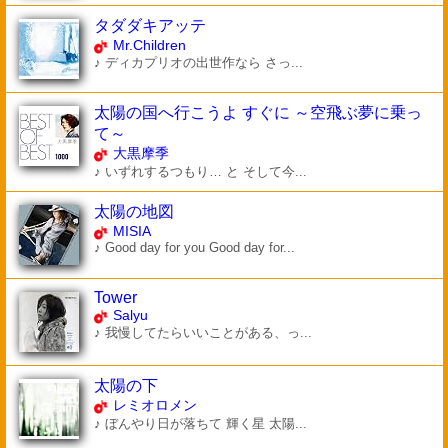
タダダキアッテ
Mr.Children
♪ ディカプリオの出世作なら さっ...
太陽の国へ行こうよ すぐに ～空飛ぶ夢に乗っ
て～
大黒摩季
♪ いずれするつもり… と そして今...
太陽の地図
MISIA
♪ Good day for you Good day for...
Tower
Salyu
♪ 我慢してたらいいことがある、っ...
太陽の下
レミオロメン
♪ ぼんやり日が落ちて 輝く星 太陽...