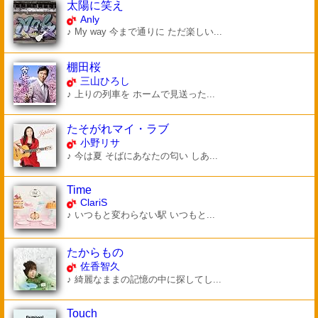
太陽に笑え
Anly
♪ My way 今まで通りに ただ楽しい...
棚田桜
三山ひろし
♪ 上りの列車を ホームで見送った...
たそがれマイ・ラブ
小野リサ
♪ 今は夏 そばにあなたの匂い しあ...
Time
ClariS
♪ いつもと変わらない駅 いつもと...
たからもの
佐香智久
♪ 綺麗なままの記憶の中に探してし...
Touch