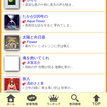
がらり
♪ 退屈な夜の十時に貴方の声が聴き...
たかが100年の
Aqua Timez
♪ 真面目な話をすると 零れてしま...
太陽と向日葵
Flower
♪ 暮れていく オレンジに空は燃え...
魂を抱いてくれ
氷室京介
♪ 雨粒の中 街翳が回る 微睡む君の...
旅人
高杉さと美
♪ 少年の瞳に 映る青い空は 世界の...
タユムコトナキナガレノナカデ
いきものがかり