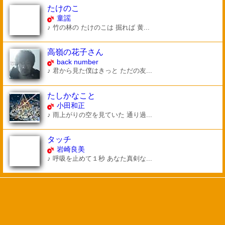
たけのこ
童謡
♪ 竹の林の たけのこは 掘れば 黄...
高嶺の花子さん
back number
♪ 君から見た僕はきっと ただの友...
たしかなこと
小田和正
♪ 雨上がりの空を見ていた 通り過...
タッチ
岩崎良美
♪ 呼吸を止めて１秒 あなた真剣な...