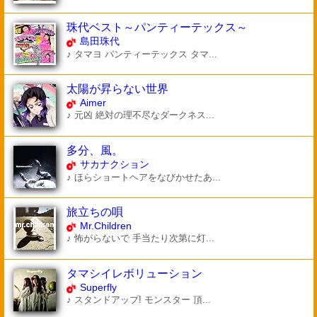
珠代ベスト～パンティーテックス～
島田珠代
♪ タマヨ パンティーテックス タマ...
太陽が昇らない世界
Aimer
♪ 元凶 絶対の理不尽なダークネス...
多分、風。
サカナクション
♪ ほらショートヘアをなびかせたあ...
旅立ちの唄
Mr.Children
♪ 怖がらないで 手当たり次第に灯...
タマシイレボリューション
Superfly
♪ スタンドアップ! モンスター 頂...