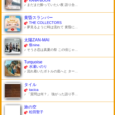
KANA-BOON
♪ まだまだ酔っていたい夜 語り合...
黄昏スランバー
THE COLLECTORS
♪ 夢見るように時は流れて 黄昏に...
太陽ZAN-MAI
祭nine.
♪ そうさ恋は真夏の祭 この頃じゃ...
Turquoise
水瀬いのり
♪ 流れ着いたボトルの底へと ター...
タイル
tacica
♪ 「質問は何？」 強がった語り手...
旅の空
松田聖子