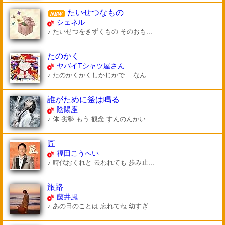
たいせつなもの
シェネル
♪ たいせつをきずくもの そのおも...
たのかく
ヤバイTシャツ屋さん
♪ たのかくかくしかじかで… なん...
誰がために釡は鳴る
陰陽座
♪ 体 劣勢 もう 観念 すんのんかい...
匠
福田こうへい
♪ 時代おくれと 云われても 歩み止...
旅路
藤井風
♪ あの日のことは 忘れてね 幼すぎ...