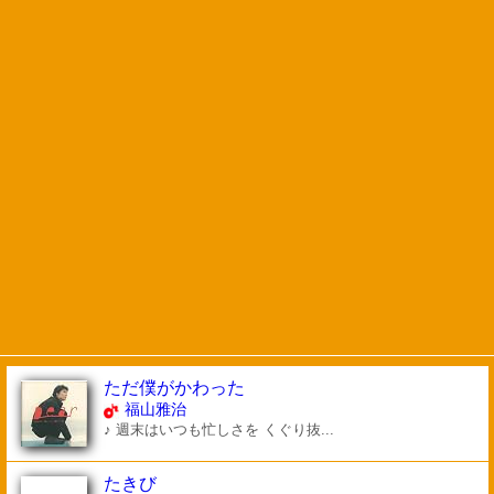
ただ僕がかわった
福山雅治
♪ 週末はいつも忙しさを くぐり抜...
たきび