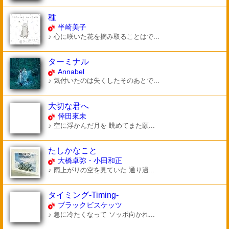
種
半崎美子
♪ 心に咲いた花を摘み取ることはで...
ターミナル
Annabel
♪ 気付いたのは失くしたそのあとで...
大切な君へ
倖田來未
♪ 空に浮かんだ月を 眺めてまた願...
たしかなこと
大橋卓弥・小田和正
♪ 雨上がりの空を見ていた 通り過...
タイミング-Timing-
ブラックビスケッツ
♪ 急に冷たくなって ソッポ向かれ...