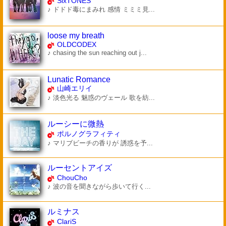
SixTONES
♪ ドドド毒にまみれ 感情 ミミミ見...
loose my breath
OLDCODEX
♪ chasing the sun reaching out j...
Lunatic Romance
山崎エリイ
♪ 淡色光る 魅惑のヴェール 歌を紡...
ルーシーに微熱
ポルノグラフィティ
♪ マリブビーチの香りが 誘惑を予...
ルーセントアイズ
ChouCho
♪ 波の音を聞きながら歩いて行く...
ルミナス
ClariS