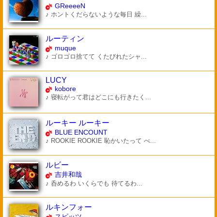
GReeeeN
♪ ホントくだらないような毎日 繰...
ルーティン
muque
♪ ゴロゴロ捨てて くたびれたシャ...
LUCY
kobore
♪ 寝転がって君はどこにも行きたく...
ルーキー ルーキー
BLUE ENCOUNT
♪ ROOKIE ROOKIE 恥かいたって べ...
ルビー
吉井和哉
♪ 呑めるわ いくらでも 待てるわ...
ルキンフォー
スピッツ