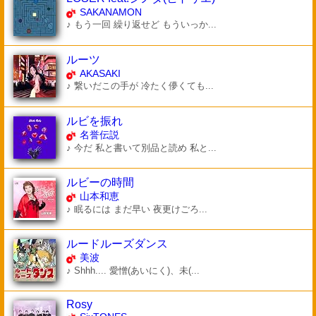
SAKANAMON
♪ もう一回 繰り返せど もういっか...
ルーツ
AKASAKI
♪ 繋いだこの手が 冷たく儚くても...
ルビを振れ
名誉伝説
♪ 今だ 私と書いて別品と読め 私と...
ルビーの時間
山本和恵
♪ 眠るには まだ早い 夜更けごろ...
ルードルーズダンス
美波
♪ Shhh.... 愛憎(あいにく)、未(...
Rosy