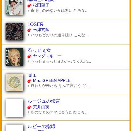
松田聖子
♪ 夜明けの来ない夜は無いさ あな...
LOSER
米津玄師
♪ いつもどおりの通り独り こんな...
るっせぇ女
ヤングスキニー
♪ うっせぇるっせぇわかってくんね...
lulu.
Mrs. GREEN APPLE
♪ 終わりが来たら なんて言おう ど...
ルージュの伝言
荒井由実
♪ あのひとのママに会うために 今...
ルビーの指環