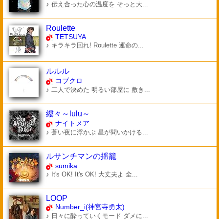
♪ 伝え合った心の温度を そっと大...
Roulette
TETSUYA
♪ キラキラ回れ! Roulette 運命の...
ルルル
コブクロ
♪ 二人で決めた 明るい部屋に 敷き...
縷々～lulu～
ナイトメア
♪ 蒼い夜に浮かぶ 星が問いかける...
ルサンチマンの揺籠
sumika
♪ It's OK! It's OK! 大丈夫よ 全...
LOOP
Number_i(神宮寺勇太)
♪ 日々に酔っていくモード ダメに...