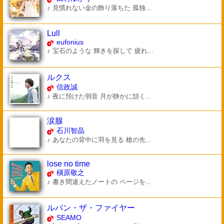
♪ 見慣れない金の飾り落ちた 孤独...
Lull
eufonius
♪ 宝石のような 輝きを探して 疲れ...
ルクス
信政誠
♪ 夜に預けた弱音 月が静かに頷く...
涙腺
石川智晶
♪ あなたの背中に羽を見る 槍の先...
lose no time
槇原敬之
♪ 書き間違えたノートの ページを...
ルパン・ザ・ファイヤー
SEAMO