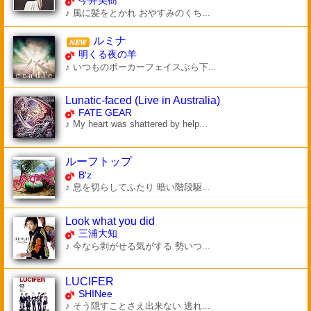
今井美樹
♪ 風に髪をとかれ おやすみのくち...
ルミナ
明くる夜の羊
♪ いつものポーカーフェイスぶら下...
Lunatic-faced (Live in Australia)
FATE GEAR
♪ My heart was shattered by help...
ルーフトップ
B'z
♪ 息を切らしてふたり 暗い階段駆...
Look what you did
三浦大知
♪ 今なら剥がせる気がする 勢いつ...
LUCIFER
SHINee
♪ そう隠すことさえ出来ない 逃れ...