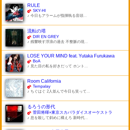
RULE
SKY-HI
♪ 今日もアラームが指揮執る音頭...
流転の塔
DIR EN GREY
♪ 残響映す浮浪の過去 不整脈の現...
LOSE YOUR MIND feat. Yutaka Furukawa
BoA
♪ 見た目の私を好きだって ホント...
Room California
Tempalay
♪ ちぐはぐ 2人並んで今日も笑って...
るろうの形代
菅田将暉×東京スカパラダイスオーケストラ
♪ 息を殺して斜めに構えろ 新時代...