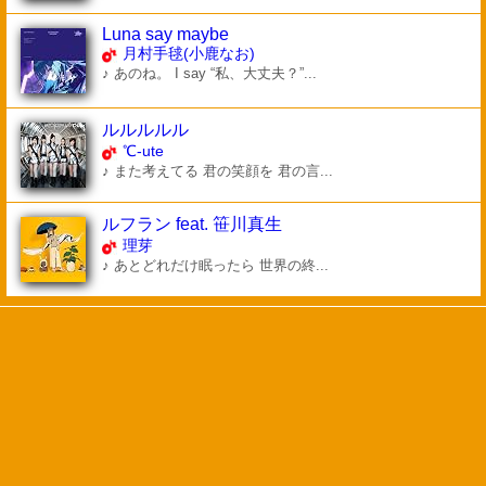
Luna say maybe
月村手毬(小鹿なお)
♪ あのね。 I say “私、大丈夫？”...
ルルルルル
℃-ute
♪ また考えてる 君の笑顔を 君の言...
ルフラン feat. 笹川真生
理芽
♪ あとどれだけ眠ったら 世界の終...