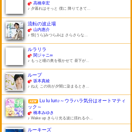
高橋幸宏
♪ 夕暮れはそっと 僕に 降りてきて...
流転の波止場
山内惠介
♪ 恨(うら)みつらみは さらさらな...
ルラリラ
関ジャニ∞
♪ もっと瞳の奥を覗かせて 昼下が...
ループ
坂本真綾
♪ ねえ この街が夕闇に染まるとき...
Lu lu lun♪～ウラハラ気分はオートマティ
ック～
橋本みゆき
♪ Wake up きらり光る波に揺れる小...
ルーキーズ