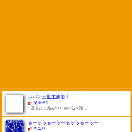
ルパン三世主題歌II
奥田民生
♪ 足もとに 絡みつく 赤い波を蹴っ...
るーららるーらーるららるーらー
さユり