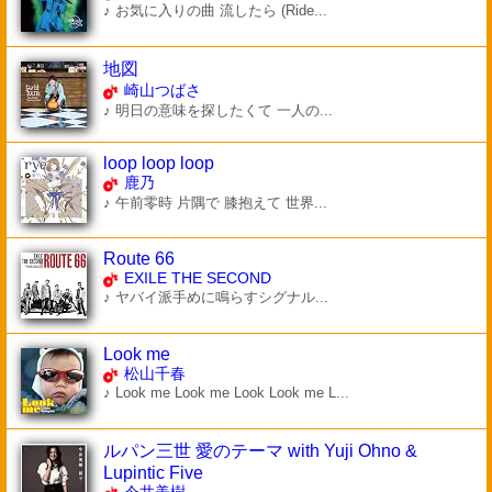
♪ お気に入りの曲 流したら (Ride...
地図
崎山つばさ
♪ 明日の意味を探したくて 一人の...
loop loop loop
鹿乃
♪ 午前零時 片隅で 膝抱えて 世界...
Route 66
EXILE THE SECOND
♪ ヤバイ派手めに鳴らすシグナル...
Look me
松山千春
♪ Look me Look me Look Look me L...
ルパン三世 愛のテーマ with Yuji Ohno &
Lupintic Five