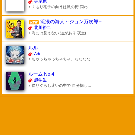
寺尾聰
♪ くもり硝子の向うは風の街 問わ...
流浪の海人～ジョン万次郎～
北川裕二
♪ 海には見えない 道があり 夜空(...
ルル
Ado
♪ ちゃっちゃっちゃちゃ、なななな...
ルーム No.4
超学生
♪ 借りぐらし迷いの中で 自分探し...