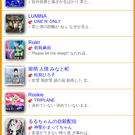
♪ 自分自身と遠ざかるばかり 君と...
LUMINA
ONE N' ONLY
♪ 君と僕の距離が ねぇ なぜか見え...
Ruler
前島麻由
♪ Please let me sleep!! なだれ込...
留萌 人情 みなと町
松前ひろ子
♪ 吹雪 地吹雪 波の花 鉛色した 北...
Rookie
TRIPLANE
♪ 決めていない 決めていないまま...
るるちゃんの自殺配信
神聖かまってちゃん
♪ 友達ができない帰り道 夕暮れは...