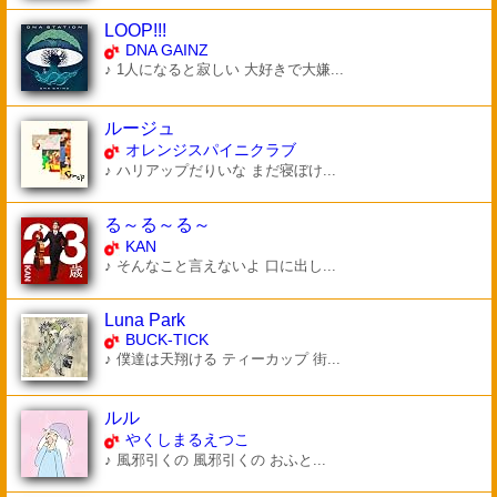
LOOP!!!
DNA GAINZ
♪ 1人になると寂しい 大好きで大嫌...
ルージュ
オレンジスパイニクラブ
♪ ハリアップだりいな まだ寝ぼけ...
る～る～る～
KAN
♪ そんなこと言えないよ 口に出し...
Luna Park
BUCK-TICK
♪ 僕達は天翔ける ティーカップ 街...
ルル
やくしまるえつこ
♪ 風邪引くの 風邪引くの おふと...