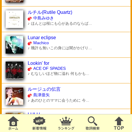
ルチル(Rutile Quartz)
中島みゆき
♪ ほんとは桜にも心があるのならば...
Lunar eclipse
Machico
♪ 幾許も無いこの身には闇がかげり...
Lookin' for
ACE OF SPADES
♪ むなしいほど物に溢れ 何もかも...
ルージュの伝言
島津亜矢
♪ あのひとのママに会うために 今...
LULU
SIX LOUNGE
♪ 煤けてる窓の外 ぼんやり光が 透...