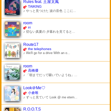
Rules feat. 土屋太鳳
TAIKING
♪ やっと見つけた 波の音色 ここに...
room
iri
♪ 切ない真夏の 夕暮れを見てると...
Route17
the telephones
♪ We'll go for a drive With an o...
room
高橋優
♪ 「朝までだって騒いでいようね」...
Look＠Me♡
小倉唯
♪ ずっと見ていて Look @ me etern...
R.O.O.T.S