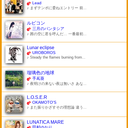
Lead
♪ まずテンポに委ねエントリー 前...
ルビコン
三月のパンタシア
♪ 茜の空に君を呼んだ… 一番最初...
Lunar eclipse
UROBOROS
♪ Steady the flames burning from...
瑠璃色の地球
手嶌葵
♪ 夜明けの来ない夜は無いさ あな...
L.O.S.E.R
OKAMOTO'S
♪ また振りかざすその理想論 違う...
LUNATICA MARE
田村ゆかり