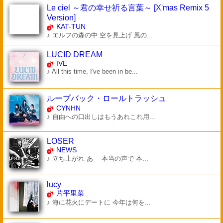
Le ciel ～君の幸せ祈る言葉～ [X'mas Remix 5
Version]
KAT-TUN
♪ エルフの森の中 空を見上げ 風の...
LUCID DREAM
IVE
♪ All this time, I've been in be...
ループバック・ロールトラッシュ
CYNHN
♪ 自由への口出しはもうあれこれ用...
LOSER
NEWS
♪ 立ち上がれ あゝ 本当の声で 本...
lucy
片平里菜
♪ 海に花火にデートに 今年は何を...