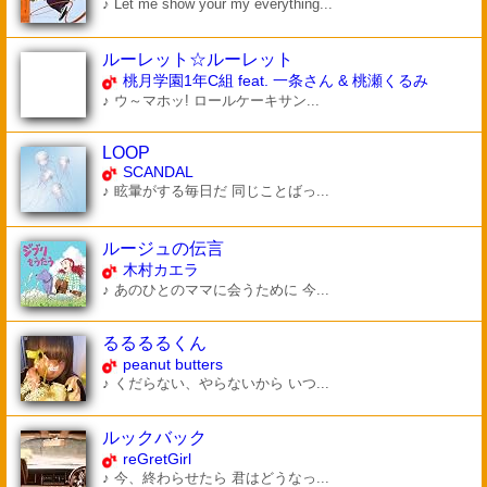
♪ Let me show your my everything...
ルーレット☆ルーレット
桃月学園1年C組 feat. 一条さん & 桃瀬くるみ
♪ ウ～マホッ! ロールケーキサン...
LOOP
SCANDAL
♪ 眩暈がする毎日だ 同じことばっ...
ルージュの伝言
木村カエラ
♪ あのひとのママに会うために 今...
るるるるくん
peanut butters
♪ くだらない、やらないから いつ...
ルックバック
reGretGirl
♪ 今、終わらせたら 君はどうなっ...