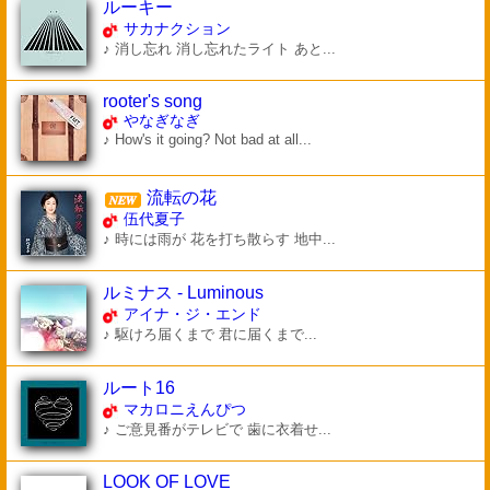
ルーキー
サカナクション
♪ 消し忘れ 消し忘れたライト あと...
rooter's song
やなぎなぎ
♪ How's it going? Not bad at all...
流転の花
伍代夏子
♪ 時には雨が 花を打ち散らす 地中...
ルミナス - Luminous
アイナ・ジ・エンド
♪ 駆けろ届くまで 君に届くまで...
ルート16
マカロニえんぴつ
♪ ご意見番がテレビで 歯に衣着せ...
LOOK OF LOVE