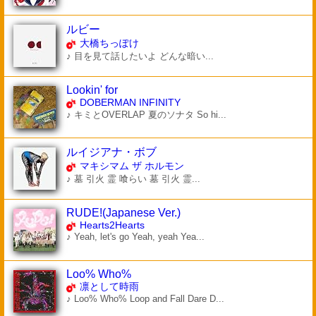
ルビー
大橋ちっぽけ
♪ 目を見て話したいよ どんな暗い...
Lookin' for
DOBERMAN INFINITY
♪ キミとOVERLAP 夏のソナタ So hi...
ルイジアナ・ボブ
マキシマム ザ ホルモン
♪ 墓 引火 霊 喰らい 墓 引火 霊...
RUDE!(Japanese Ver.)
Hearts2Hearts
♪ Yeah, let's go Yeah, yeah Yea...
Loo% Who%
凛として時雨
♪ Loo% Who% Loop and Fall Dare D...