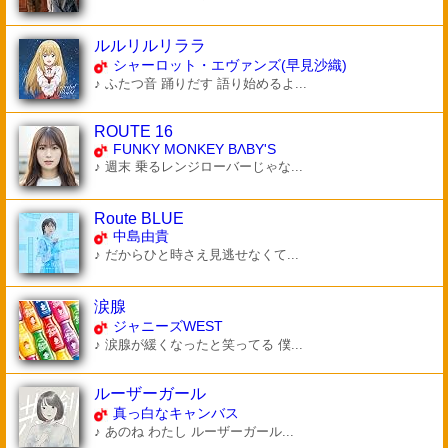
ルルリルリララ
シャーロット・エヴァンズ(早見沙織)
♪ ふたつ音 踊りだす 語り始めるよ...
ROUTE 16
FUNKY MONKEY BΛBY'S
♪ 週末 乗るレンジローバーじゃな...
Route BLUE
中島由貴
♪ だからひと時さえ見逃せなくて...
涙腺
ジャニーズWEST
♪ 涙腺が緩くなったと笑ってる 僕...
ルーザーガール
真っ白なキャンバス
♪ あのね わたし ルーザーガール...