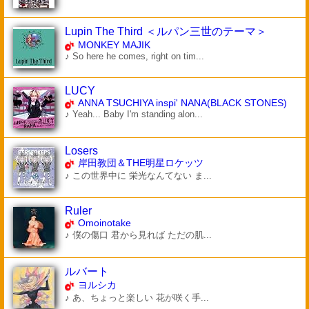
Lupin The Third ＜ルパン三世のテーマ＞
MONKEY MAJIK
♪ So here he comes, right on tim...
LUCY
ANNA TSUCHIYA inspi' NANA(BLACK STONES)
♪ Yeah... Baby I'm standing alon...
Losers
岸田教団＆THE明星ロケッツ
♪ この世界中に 栄光なんてない ま...
Ruler
Omoinotake
♪ 僕の傷口 君から見れば ただの肌...
ルバート
ヨルシカ
♪ あ、ちょっと楽しい 花が咲く手...