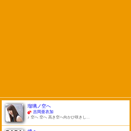
瑠璃ノ空へ
吉岡亜衣加
♪ 空へ 空へ 高き空へ向かひ咲きし...