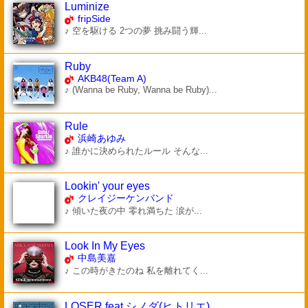
Luminize
fripSide
♪ 空を駆ける 2つの夢 挑み闘う輝...
Ruby
AKB48(Team A)
♪ (Wanna be Ruby, Wanna be Ruby)...
Rule
浜崎あゆみ
♪ 誰かに決められたルール そんな...
Lookin' your eyes
クレイジーケンバンド
♪ 傾いた夜の中 零れ満ちた 涙が...
Look In My Eyes
中島美嘉
♪ この時がきたのね 私を離れてく...
LOSER feat.シノダ(ヒトリエ)