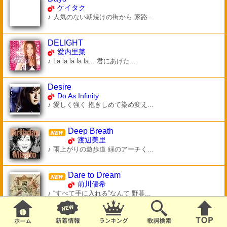
ケイタク
♪ 人気のない朝焼けの街から 家路...
DELIGHT
愛内里菜
♪ La la la la la... 君にあげた...
Desire
Do As Infinity
♪ 愛しく強く 抱きしめて染め変え...
Deep Breath
渡辺美里
♪ 雨上がりの遊歩道 緑のアーチく...
Dare to Dream
前川優希
♪ “すべて手に入れる”なんて 野暮...
DIGGY DIGGY