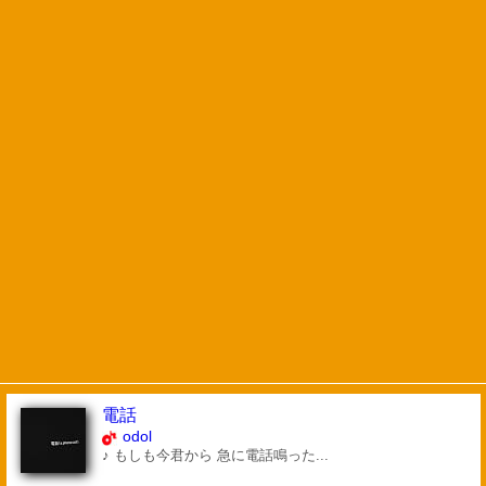
電話
odol
♪ もしも今君から 急に電話鳴った...