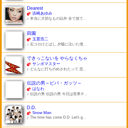
Dearest
浜崎あゆみ
♪ 本当に大切なもの以外 全て捨て...
田園
玉置浩二
♪ 石コロけとばし 夕陽に泣いた僕...
できっこないを やらなくちゃ
サンボマスター
♪ どんなに打ちのめされたって 悲...
伝説の男～ビバ・ガッツ～
はなわ
♪ 伝説の男 伝説の男 今日は世界チ...
D.D.
Snow Man
♪ The time has come D.D. Let's g...