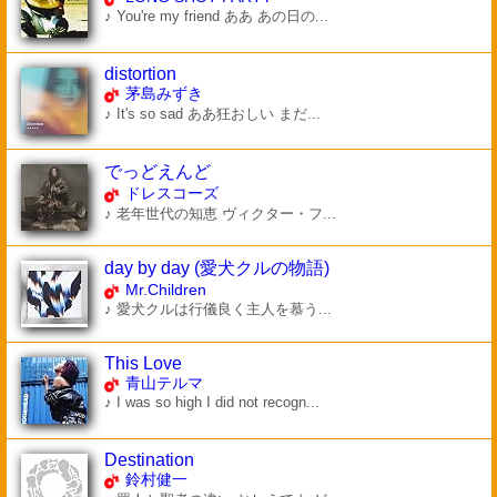
♪ You're my friend ああ あの日の...
distortion
茅島みずき
♪ It's so sad ああ狂おしい まだ...
でっどえんど
ドレスコーズ
♪ 老年世代の知恵 ヴィクター・フ...
day by day (愛犬クルの物語)
Mr.Children
♪ 愛犬クルは行儀良く主人を慕う...
This Love
青山テルマ
♪ I was so high I did not recogn...
Destination
鈴村健一