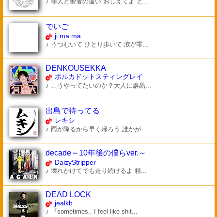
♪ 罪人と聖者の違い おしえてよ ど...
でいご
ji ma ma
♪ うつむいて ひとり歩いて 涙が零...
DENKOUSEKKA
ポルカドットスティングレイ
♪ こうやってたいのか？大人に辟易...
出島で待ってる
レキシ
♪ 雨が降るから早く帰ろう 誰かが...
decade～10年後の僕らver.～
DaizyStripper
♪ 壊れかけてでも走り続けるよ 精...
DEAD LOCK
jealkb
♪ 『sometimes.. I feel like shit...