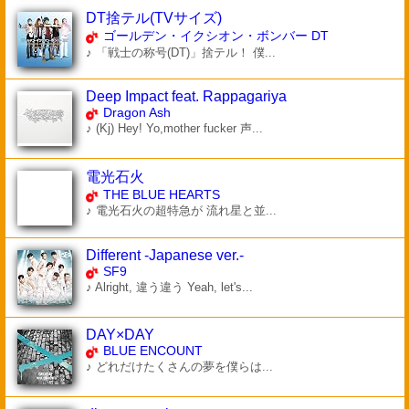
DT捨テル(TVサイズ)
ゴールデン・イクシオン・ボンバー DT
♪ 「戦士の称号(DT)」捨テル！ 僕...
Deep Impact feat. Rappagariya
Dragon Ash
♪ (Kj) Hey! Yo,mother fucker 声...
電光石火
THE BLUE HEARTS
♪ 電光石火の超特急が 流れ星と並...
Different -Japanese ver.-
SF9
♪ Alright, 違う違う Yeah, let's...
DAY×DAY
BLUE ENCOUNT
♪ どれだけたくさんの夢を僕らは...