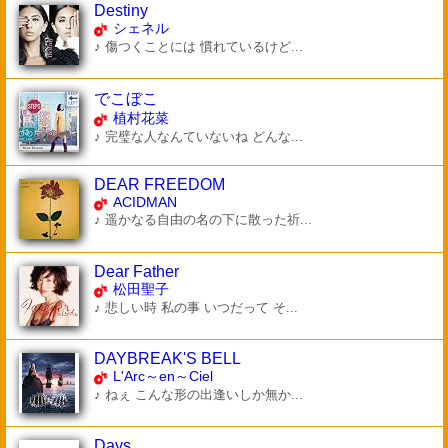
Destiny
シェネル
♪ 傷つくことには 慣れているけど...
でこぼこ
植村花菜
♪ 完璧な人なんていないね どんな...
DEAR FREEDOM
ACIDMAN
♪ 遥かなる自由の名の下に散った祈...
Dear Father
松田聖子
♪ 悲しい時 私の事 いつだって そ...
DAYBREAK'S BELL
L'Arc～en～Ciel
♪ ねぇ こんな形の出逢いしか無か...
Days