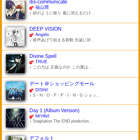
dis-communicate
福山潤
♪ 砂のように散り 風に消えるだけ...
DEEP VISION
Angelo
♪ 産声あげて始まる鼓動 生誕に祈...
Divine Spell
TRUE
♪ この力は 正義なのか この翼は...
デート＠ショッピングモール
DISH//
♪ S・H・O・P・P・I・N・G ショッ...
Day 1 (Album Version)
MIYAVI
♪ Stagnation The END prediction...
デフォルト