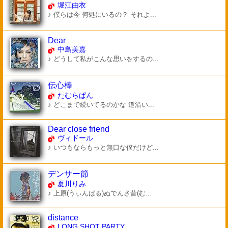
堀江由衣
♪ 僕らは今 何処にいるの？ それよ...
Dear
中島美嘉
♪ どうして私がこんな思いをするの...
伝心棒
たむらぱん
♪ どこまで続いてるのかな 道沿い...
Dear close friend
ヴィドール
♪ いつもならもっと無口な僕だけど...
デンサー節
夏川りみ
♪ 上原(うぃんばる)ぬでんさ昔(む...
distance
LONG SHOT PARTY