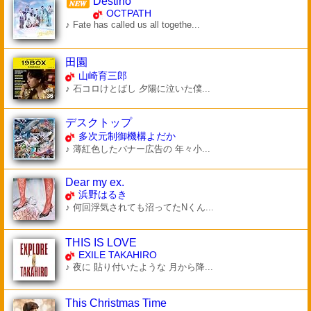
Destino
OCTPATH
♪ Fate has called us all togethe...
田園
山崎育三郎
♪ 石コロけとばし 夕陽に泣いた僕...
デスクトップ
多次元制御機構よだか
♪ 薄紅色したバナー広告の 年々小...
Dear my ex.
浜野はるき
♪ 何回浮気されても沼ってたNくん...
THIS IS LOVE
EXILE TAKAHIRO
♪ 夜に 貼り付いたような 月から降...
This Christmas Time