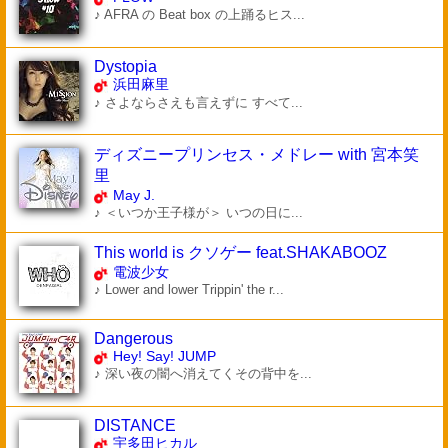
♪ AFRA の Beat box の上踊るヒス...
Dystopia
浜田麻里
♪ さよならさえも言えずに すべて...
ディズニープリンセス・メドレー with 宮本笑
里
May J.
♪ ＜いつか王子様が＞ いつの日に...
This world is クソゲー feat.SHAKABOOZ
電波少女
♪ Lower and lower Trippin' the r...
Dangerous
Hey! Say! JUMP
♪ 深い夜の闇へ消えてくその背中を...
DISTANCE
宇多田ヒカル