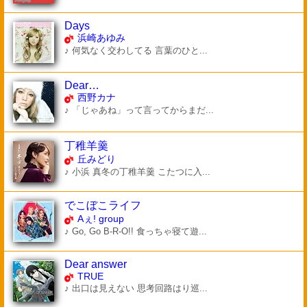
Days
浜崎あゆみ
♪ 何気なく交わしてる 言葉のひと...
Dear…
西野カナ
♪ 「じゃあね」って言ってからまだ...
丁稚羊羹
丘みどり
♪ 小浜 真冬の丁稚羊羹 こたつに入...
でこぼこライフ
Aぇ! group
♪ Go, Go B-R-O!! 食っちゃ寝て遊...
Dear answer
TRUE
♪ 出口は見えない 思考回路はり巡...