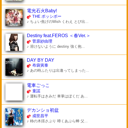
電光石火Baby!
THE ポッシボー
♪ ちょい焦げのWish くわえ とび出...
Destiny feat.FEROS ＜春Ver.＞
菅原紗由理
♪ 溶けないように destiny 強く抱...
DAY BY DAY
布袋寅泰
♪ あの時ふたりは出逢ってしまった...
電車ごっこ
童謡
♪ 運転手はきみだ 車掌はぼくだ あ...
デカンショ初盆
成世昌平
♪ 柿の木揺さぶり 啼くあぶら蝉 父...