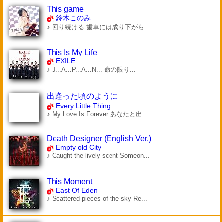
This game
鈴木このみ
♪ 回り続ける 歯車には成り下がら...
This Is My Life
EXILE
♪ J...A...P...A...N... 命の限り...
出逢った頃のように
Every Little Thing
♪ My Love Is Forever あなたと出...
Death Designer (English Ver.)
Empty old City
♪ Caught the lively scent Someon...
This Moment
East Of Eden
♪ Scattered pieces of the sky Re...