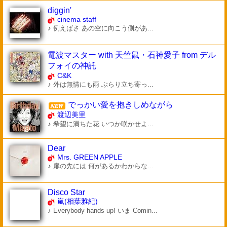
diggin'
cinema staff
♪ 例えばさ あの空に向こう側があ...
電波マスター with 天竺鼠・石神愛子 from デル
フォイの神託
C&K
♪ 外は無情にも雨 ぶらり立ち寄っ...
でっかい愛を抱きしめながら
渡辺美里
♪ 希望に満ちた花 いつか咲かせよ...
Dear
Mrs. GREEN APPLE
♪ 扉の先には 何があるかわからな...
Disco Star
嵐(相葉雅紀)
♪ Everybody hands up! いま Comin...