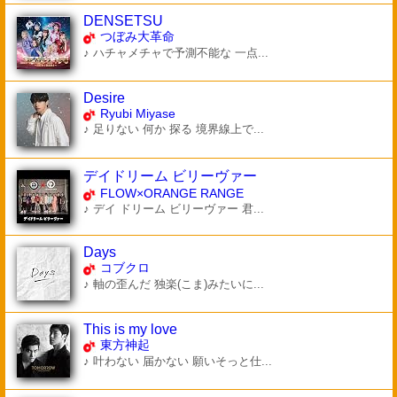
DENSETSU
つぼみ大革命
♪ ハチャメチャで予測不能な 一点...
Desire
Ryubi Miyase
♪ 足りない 何か 探る 境界線上で...
デイドリーム ビリーヴァー
FLOW×ORANGE RANGE
♪ デイ ドリーム ビリーヴァー 君...
Days
コブクロ
♪ 軸の歪んだ 独楽(こま)みたいに...
This is my love
東方神起
♪ 叶わない 届かない 願いそっと仕...