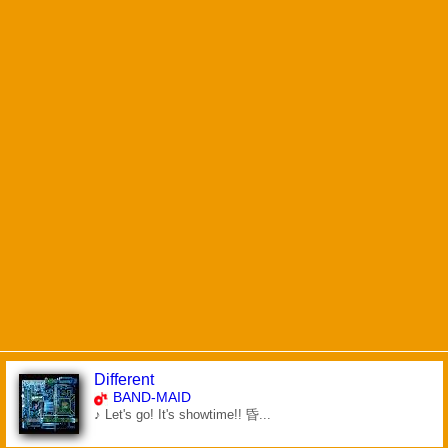
Different
BAND-MAID
♪ Let's go! It's showtime!! 昏...