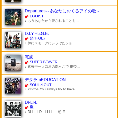
Departures～あなたにおくるアイの歌～
EGOIST
♪ もうあなたから愛されることも...
D.I.Y.H.i.G.E.
髭(HiGE)
♪ 肺にスモークにシラけたショー...
電波
SUPER BEAVER
♪ 真夜中一人部屋の隅っこで 携帯...
デタラmEDUCATION
SOUL'd OUT
♪ <Intro> You always try to have...
Di-Li-Li
嵐
♪ Di-Li-Li Di-Li-Li-Li… 朝 目...