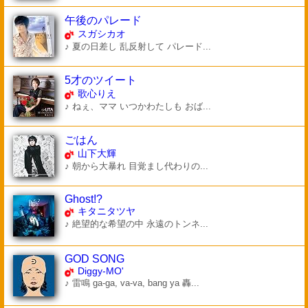
午後のパレード
スガシカオ
♪ 夏の日差し 乱反射して パレード...
5才のツイート
歌心りえ
♪ ねぇ、ママ いつかわたしも おば...
ごはん
山下大輝
♪ 朝から大暴れ 目覚まし代わりの...
Ghost!?
キタニタツヤ
♪ 絶望的な希望の中 永遠のトンネ...
GOD SONG
Diggy-MO'
♪ 雷鳴 ga-ga, va-va, bang ya 轟...