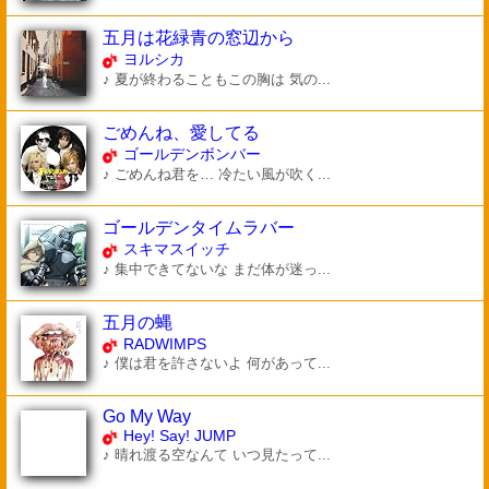
五月は花緑青の窓辺から
ヨルシカ
♪ 夏が終わることもこの胸は 気の...
ごめんね、愛してる
ゴールデンボンバー
♪ ごめんね君を… 冷たい風が吹く...
ゴールデンタイムラバー
スキマスイッチ
♪ 集中できてないな まだ体が迷っ...
五月の蝿
RADWIMPS
♪ 僕は君を許さないよ 何があって...
Go My Way
Hey! Say! JUMP
♪ 晴れ渡る空なんて いつ見たって...