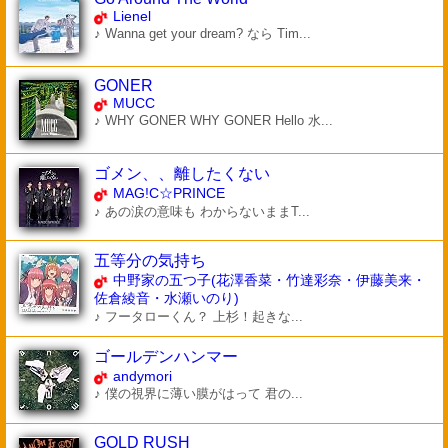
Lienel
♪ Wanna get your dream? なら Tim...
GONER
MUCC
♪ WHY GONER WHY GONER Hello 水...
ゴメン、、離したくない
MAG!C☆PRINCE
♪ あの涙の意味も わからないままT...
五等分の気持ち
中野家の五つ子(花澤香菜・竹達彩奈・伊藤美来・
佐倉綾音・水瀬いのり)
♪ フータローくん？ 上杉！起きな...
ゴールデンハンマー
andymori
♪ 僕の視界に薄い膜がはって 君の...
GOLD RUSH