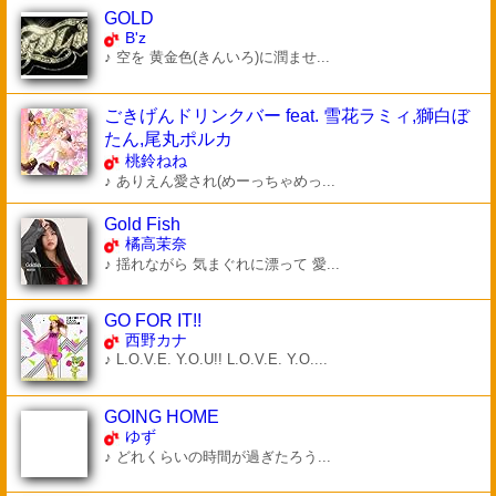
GOLD
B'z
♪ 空を 黄金色(きんいろ)に潤ませ...
ごきげんドリンクバー feat. 雪花ラミィ,獅白ぼ
たん,尾丸ポルカ
桃鈴ねね
♪ ありえん愛され(めーっちゃめっ...
Gold Fish
橘高茉奈
♪ 揺れながら 気まぐれに漂って 愛...
GO FOR IT!!
西野カナ
♪ L.O.V.E. Y.O.U!! L.O.V.E. Y.O....
GOING HOME
ゆず
♪ どれくらいの時間が過ぎたろう...