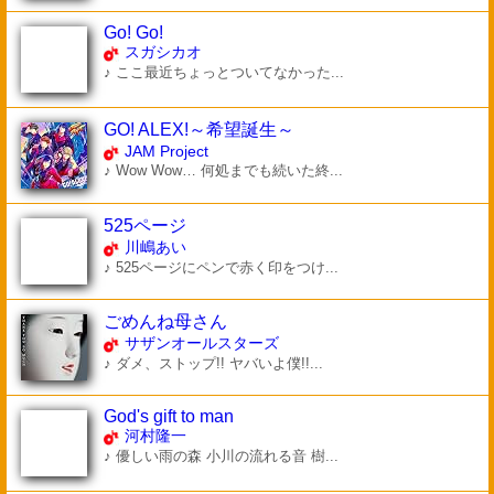
Go! Go!
スガシカオ
♪ ここ最近ちょっとついてなかった...
GO! ALEX!～希望誕生～
JAM Project
♪ Wow Wow… 何処までも続いた終...
525ページ
川嶋あい
♪ 525ページにペンで赤く印をつけ...
ごめんね母さん
サザンオールスターズ
♪ ダメ、ストップ!! ヤバいよ僕!!...
God's gift to man
河村隆一
♪ 優しい雨の森 小川の流れる音 樹...