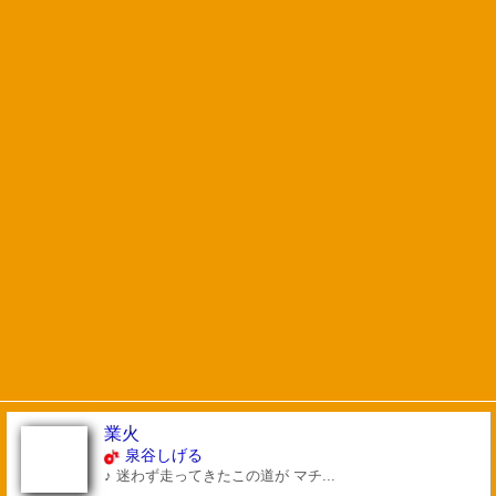
業火
泉谷しげる
♪ 迷わず走ってきたこの道が マチ...