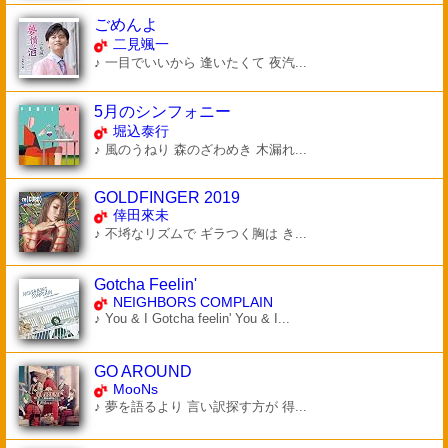
ごめんよ
二見颯一
♪ 一目でいいから 逢いたくて 夜汽...
5月のシンフォニー
堀込泰行
♪ 風のうねり 森のざわめき 木漏れ...
GOLDFINGER 2019
倖田來未
♪ 不埓なリズムで ギラつく胸は き...
Gotcha Feelin'
NEIGHBORS COMPLAIN
♪ You & I Gotcha feelin' You & I...
GO AROUND
MooNs
♪ 夢を語るより 言い訳探す方が 得...