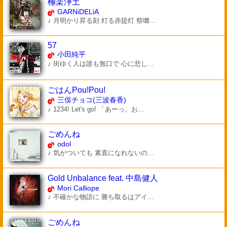
極楽浄土
GARNiDELiA
♪ 月明かり昇る刻 灯る赤提灯 祭囃...
57
小田純平
♪ 街ゆく人は誰も無口で 心に悲し...
ごはんPou!Pou!
三俣チョコ(三波春香)
♪ 1234! Let's go! 「あーっ、お...
ごめんね
odol
♪ 気がついても 素直になれないの...
Gold Unbalance feat. 中島健人
Mori Calliope
♪ 不確かな物語に 勝ち取るはアイ...
ごめんね