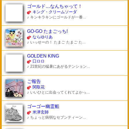
ゴールド…なんちゃって！
キング・クリームソーダ
♪ キンキラキンにゴールドが一番...
GO-GO たまごっち!
ならゆりあ
♪ いっせーの！ たまご たまご た...
GOLDEN KING
口ロロ
♪ 21世紀の猛暑にあがるテンション...
ご報告
関取花
♪ いいひとに出会ってくれてよかっ...
ゴーゴー幽霊船
米津玄師
♪ ちょっと病弱なセブンティーン...