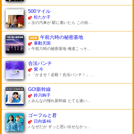
500マイル
松たか子
♪ 次の汽車が 駅に着いたら この街...
午前六時の秘密基地
暴動天国
♪ 午前六時の秘密基地 俺達こっそ...
合法パンチ
紫 今
♪ 「かませ！必殺！合法パンチ！」...
GO!新幹線
鈴川絢子
♪ みんなの憧れ新幹線 とても速い...
ゴーフルと君
日向坂46
♪ なぜだか ずっと思い出せなかっ...