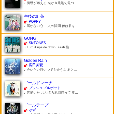
♪ 衝動が燃える 光が今此処で見つ...
午後の紅茶
POPPY
♪ 届かない心 二人の隙間 僕は君を...
GONG
SixTONES
♪ Turn it upside down. Yeah 響...
Golden Rain
富田美憂
♪ 会いたい時いつでも会うよ 君と...
ゴールドマーチ
プッシュプルポット
♪ 昔描いた おんぼろ地図持って 誰...
ゴールテープ
ゆず