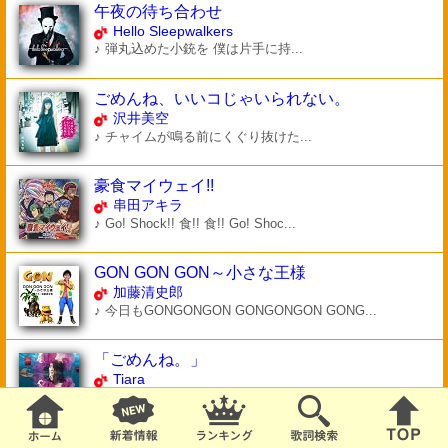
午夜の待ち合わせ
Hello Sleepwalkers
♪ 弾丸込めた小銃を 僕は片手に持...
ごめんね、いいコじゃいられない。
沢井美空
♪ チャイムが鳴る前にくぐり抜けた...
豪食マイウェイ!!
串田アキラ
♪ Go! Shock!! 食!! 食!! Go! Shoc...
GON GON GON～小さな王様
加藤清史郎
♪ 今日もGONGONGON GONGONGON GONG...
「ごめんね。」
Tiara
♪ I'm sorry... “悪い事をしたら...
GHOST REMAINS FEAT. UZI-ONE