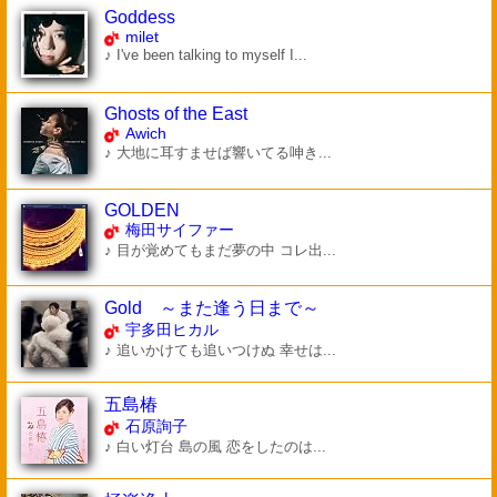
Goddess
milet
♪ I've been talking to myself I...
Ghosts of the East
Awich
♪ 大地に耳すませば響いてる呻き...
GOLDEN
梅田サイファー
♪ 目が覚めてもまだ夢の中 コレ出...
Gold ～また逢う日まで～
宇多田ヒカル
♪ 追いかけても追いつけぬ 幸せは...
五島椿
石原詢子
♪ 白い灯台 島の風 恋をしたのは...