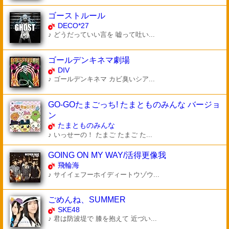
ゴーストルール
DECO*27
♪ どうだっていい言を 嘘って吐い...
ゴールデンキネマ劇場
DIV
♪ ゴールデンキネマ カビ臭いシア...
GO-GOたまごっち! たまとものみんな バージョ
ン
たまとものみんな
♪ いっせーの！ たまご たまご た...
GOING ON MY WAY/活得更像我
飛輪海
♪ サイイェフーホイディートウゾウ...
ごめんね、SUMMER
SKE48
♪ 君は防波堤で 膝を抱えて 近づい...