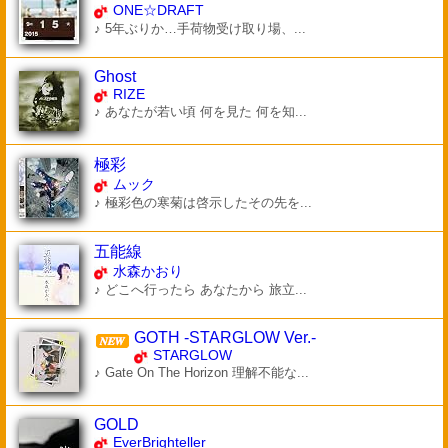
ONE☆DRAFT
♪ 5年ぶりか…手荷物受け取り場、...
Ghost
RIZE
♪ あなたが若い頃 何を見た 何を知...
極彩
ムック
♪ 極彩色の寒菊は啓示したその先を...
五能線
水森かおり
♪ どこへ行ったら あなたから 旅立...
GOTH -STARGLOW Ver.-
STARGLOW
♪ Gate On The Horizon 理解不能な...
GOLD
EverBrighteller