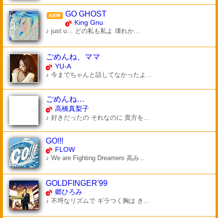
GO GHOST
King Gnu
♪ just u… どの私も私よ 壊れか...
ごめんね、ママ
YU-A
♪ 今までちゃんと話してなかったよ...
ごめんね…
高橋真梨子
♪ 好きだったの それなのに 貴方を...
GO!!!
FLOW
♪ We are Fighting Dreamers 高み...
GOLDFINGER'99
郷ひろみ
♪ 不埒なリズムで ギラつく胸は き...