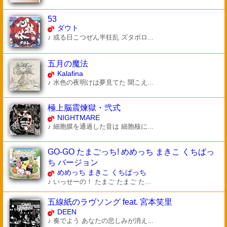
53
ダウト
♪ 或る日こつぜん半狂乱 ズタボロ...
五月の魔法
Kalafina
♪ 水色の夜明けは夢見てた 聞こえ...
極上脳震煉獄・弐式
NIGHTMARE
♪ 細胞膜を通過した音は 細胞核に...
GO-GO たまごっち! めめっち まきこ くちぱっ
ち バージョン
めめっち まきこ くちぱっち
♪ いっせーの！ たまご たまご た...
五線紙のラヴソング feat. 宮本笑里
DEEN
♪ 奏でよう あなたの悲しみが消え...