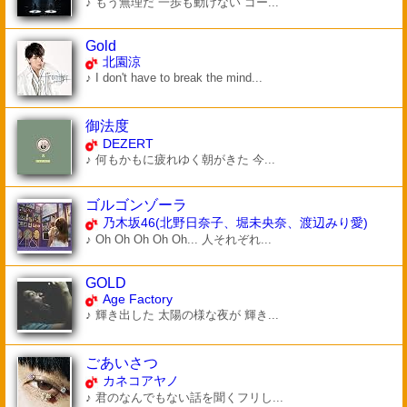
♪ もう無理だ 一歩も動けない ゴー...
Gold
北園涼
♪ I don't have to break the mind...
御法度
DEZERT
♪ 何もかもに疲れゆく朝がきた 今...
ゴルゴンゾーラ
乃木坂46(北野日奈子、堀未央奈、渡辺みり愛)
♪ Oh Oh Oh Oh Oh... 人それぞれ...
GOLD
Age Factory
♪ 輝き出した 太陽の様な夜が 輝き...
ごあいさつ
カネコアヤノ
♪ 君のなんでもない話を聞くフリし...