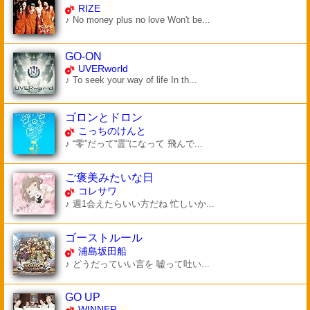
RIZE
♪ No money plus no love Won't be...
GO-ON
UVERworld
♪ To seek your way of life In th...
ゴロンとドロン
こっちのけんと
♪ “零”だって“霊”になって 飛んで...
ご褒美みたいな日
コレサワ
♪ 週1会えたらいい方だね 忙しいか...
ゴーストルール
浦島坂田船
♪ どうだっていい言を 嘘って吐い...
GO UP
WINNER