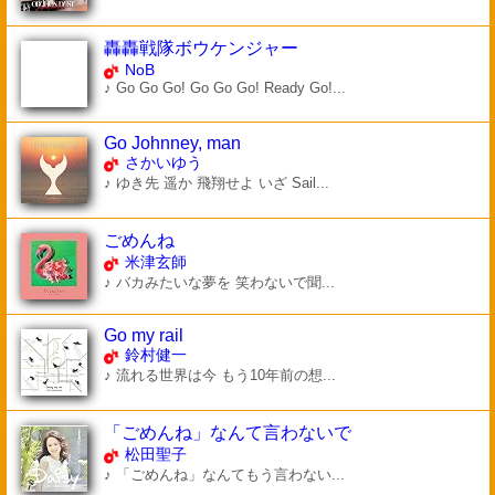
轟轟戦隊ボウケンジャー
NoB
♪ Go Go Go! Go Go Go! Ready Go!...
Go Johnney, man
さかいゆう
♪ ゆき先 遥か 飛翔せよ いざ Sail...
ごめんね
米津玄師
♪ バカみたいな夢を 笑わないで聞...
Go my rail
鈴村健一
♪ 流れる世界は今 もう10年前の想...
「ごめんね」なんて言わないで
松田聖子
♪ 「ごめんね」なんてもう言わない...