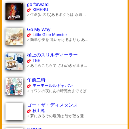
go forward
KIMERU
♪ 生命(いのち)あるボクらは 永遠...
Go My Way!
Little Glee Monster
♪ 簡単な夢を 追いかけるよりも あ...
極上のスリルディーラー
TEE
♪ あちらこちらで ざわめきが止ま...
午前二時
モーモールルギャバン
♪ イワンの夜にあの時死ぬまでそば...
ゴー・ザ・ディスタンス
秋山純
♪ 夢にみるその場所は 皆が僕を迎...