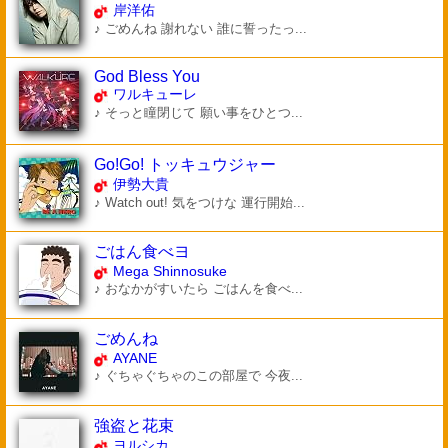
岸洋佑
♪ ごめんね 謝れない 誰に誓ったっ...
God Bless You
ワルキューレ
♪ そっと瞳閉じて 願い事をひとつ...
Go!Go! トッキュウジャー
伊勢大貴
♪ Watch out! 気をつけな 運行開始...
ごはん食べヨ
Mega Shinnosuke
♪ おなかがすいたら ごはんを食べ...
ごめんね
AYANE
♪ ぐちゃぐちゃのこの部屋で 今夜...
強盗と花束
ヨルシカ