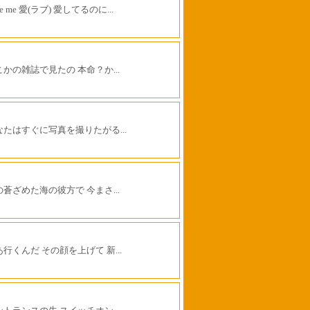
ve me 愛(ラブ) 愛してるのに...
こかの雑誌で見たの 本命？か...
なたはすぐに写真を撮りたがる...
の蒼ざめた海の彼方で 今まさ...
行くんだ その顔を上げて 新...