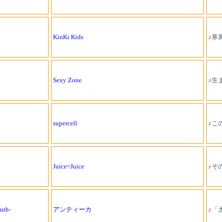
KinKi Kids
♪
寒風
Sexy Zone
♪
生
supercell
♪
こ
Juice=Juice
♪
そ
th-
アンティーカ
♪
「