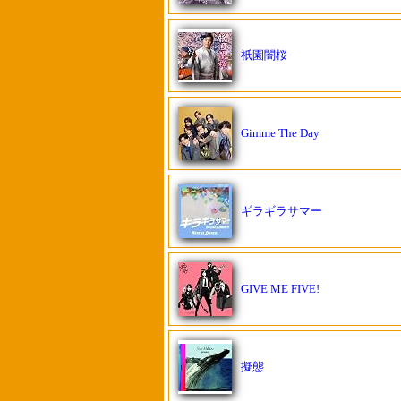
祇園闇桜
Gimme The Day
ギラギラサマー
GIVE ME FIVE!
擬態