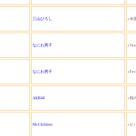
三山ひろし
♪
水面
なにわ男子
♪
Yea
なにわ男子
♪
Feve
AKB48
♪
桜
Mr.Children
♪
ビ