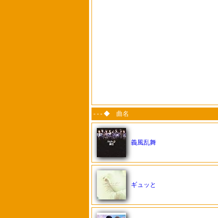
- - - ◆ 曲名
義風乱舞
ギュッと