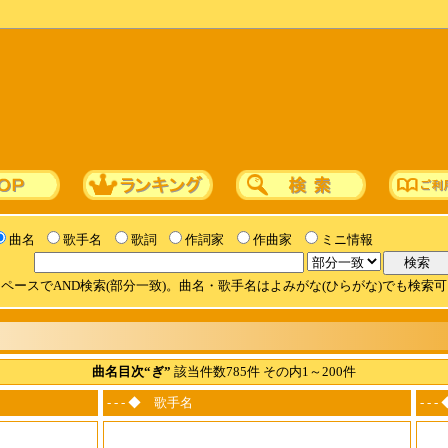
曲名
歌手名
歌詞
作詞家
作曲家
ミニ情報
ペースでAND検索(部分一致)。曲名・歌手名はよみがな(ひらがな)でも検索
曲名目次“ぎ”
該当件数785件 その内1～200件
- - - ◆ 歌手名
- -