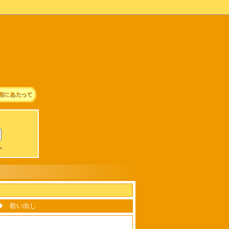
可。
 - ◆ 歌い出し