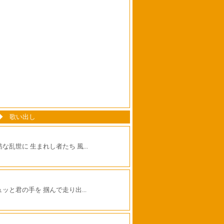
 - ◆ 歌い出し
な乱世に 生まれし者たち 風...
ュッと君の手を 掴んで走り出...