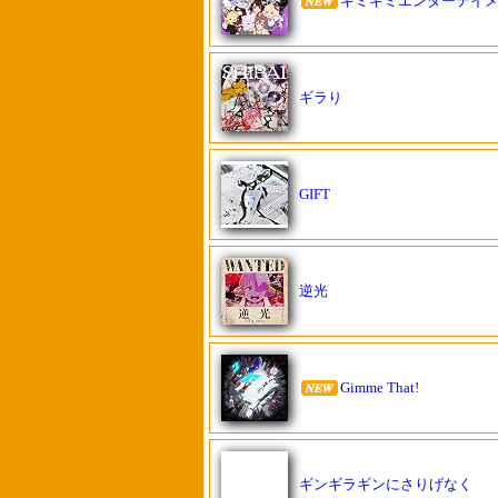
ギミギミエンターテイ
ギラり
GIFT
逆光
Gimme That!
ギンギラギンにさりげなく