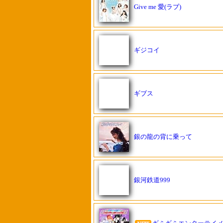
Give me 愛(ラブ)
ギジコイ
ギブス
銀の龍の背に乗って
銀河鉄道999