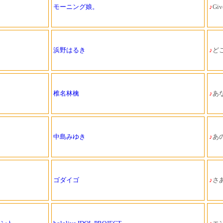
モーニング娘。
♪
Gi
浜野はるき
♪
ど
椎名林檎
♪
あ
中島みゆき
♪
あ
ゴダイゴ
♪
さあ