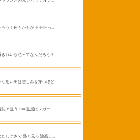
ントランスの先 スイッチオン...
ーもう！何もかもが トチ狂っ...
番きれいな色ってなんだろう？...
々な思い出は悲しみを穿つほど...
眈々狙う aim 退屈はレガー...
たしぐさで 熱く見ろ 涙残し...