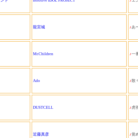
メント
hololive IDOL PROJECT
♪
エ
龍宮城
♪
あ
Mr.Children
♪
一
Ado
♪
散
DUSTCELL
♪
虎視
近藤真彦
♪
覚め