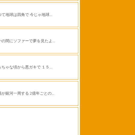
つて地球は四角で 今じゃ地球...
かの間にソファーで夢を見たよ...
っちゃな頃から悪ガキで １５...
陽が銀河一周する 2億年ごとの...