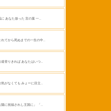
に あなた放った 言の葉 一...
まれてから死ぬまでの一生の中...
の道登りきれば あなたはいつ...
の気がなくても みょーに目立...
太陽に祝福されし王国に」 「...