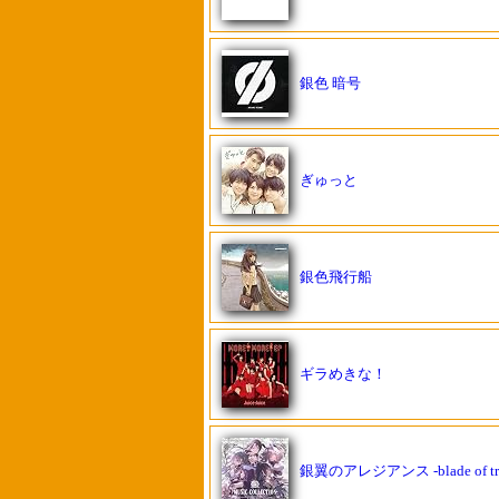
銀色 暗号
ぎゅっと
銀色飛行船
ギラめきな！
銀翼のアレジアンス -blade of tru