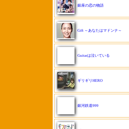
銀座の恋の物語
Gift ～あなたはマドンナ～
Guitarは泣いている
ギリギリHERO
銀河鉄道999