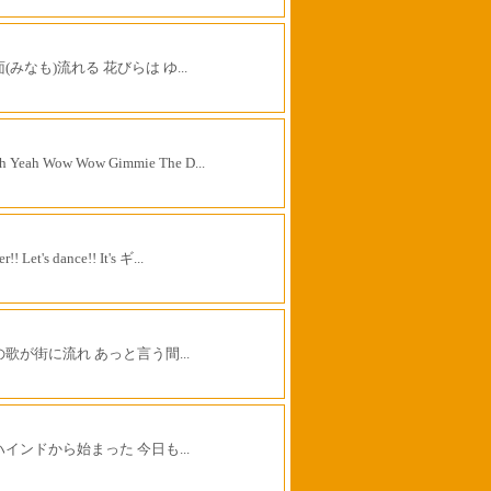
(みなも)流れる 花びらは ゆ...
h Yeah Wow Wow Gimmie The D...
r!! Let's dance!! It's ギ...
の歌が街に流れ あっと言う間...
ハインドから始まった 今日も...