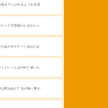
底まで しびれるような 吐息...
なたって不思議だわ あなたっ...
かびあがるステージ あなたは...
りくどいことはやめて 迷いも...
は闇をぬけて 光の海へ 夢が...