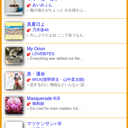
あいみょん
♪ 風の強さがちょっと 心を揺さぶ...
真夏日よ
乃木坂46
♪ 久しぶりだよね ここで会うなん...
My Orion
LOVEBITES
♪ Everything was whited out the...
真・運命
M!LK(曽野舜太・山中柔太朗)
♪ 恋するのに 理由などいらない 説...
Masquerade Kill
御莉姫
♪ Ein Lied fur mein zweites Ich....
マツケンサンバII