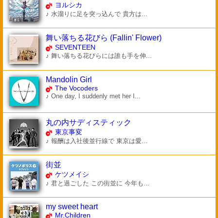
ヨルシカ
♪ 水溜りに足を突っ込んで 貴方は...
舞い落ちる花びら (Fallin' Flower)
SEVENTEEN
♪ 舞い落ちる花びらには誰も手を伸...
Mandolin Girl
The Vocoders
♪ One day, I suddenly met her I...
丸の内サディスティック
東京事変
♪ 報酬は入社後並行線で 東京は愛...
街並
ケツメイシ
♪ 君と過ごした この街並に 今年も...
my sweet heart
Mr.Children