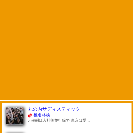
丸の内サディスティック
椎名林檎
♪ 報酬は入社後並行線で 東京は愛...