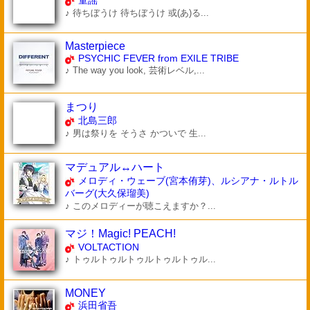
童謡
♪ 待ちぼうけ 待ちぼうけ 或(あ)る...
Masterpiece
PSYCHIC FEVER from EXILE TRIBE
♪ The way you look, 芸術レベル,...
まつり
北島三郎
♪ 男は祭りを そうさ かついで 生...
マデュアル↔ハート
メロディ・ウェーブ(宮本侑芽)、ルシアナ・ルトル
バーグ(大久保瑠美)
♪ このメロディーが聴こえますか？...
マジ！Magic! PEACH!
VOLTACTION
♪ トゥルトゥルトゥルトゥルトゥル...
MONEY
浜田省吾