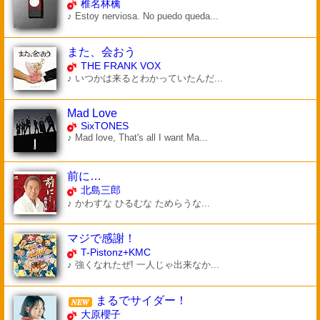
椎名林檎
♪ Estoy nerviosa. No puedo queda...
また、会おう
THE FRANK VOX
♪ いつかは来るとわかっていたんだ...
Mad Love
SixTONES
♪ Mad love, That's all I want Ma...
前に…
北島三郎
♪ かわすな ひるむな ためらうな...
マジで感謝！
T-Pistonz+KMC
♪ 強くなれたぜ! 一人じゃ出来なか...
まるでサイダー！
大原櫻子