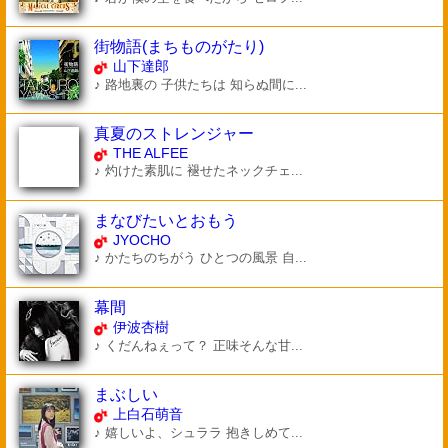
街物語(まちものがたり)
山下達郎
♪ 路地裏の 子供たちは 知らぬ間に...
真夏のストレンジャー
THE ALFEE
♪ 灼けた素肌に 褪せたネックチェ...
まなびたいとおもう
JYOCHO
♪ かたちのちがう ひとつの風景 自...
幕間
伊波杏樹
♪ くだんねぇって？ 正味そんな甘...
まぶしい
上白石萌音
♪ 嬉しいよ、シュララ 抱きしめて...