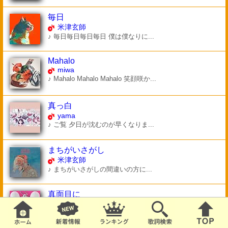
毎日
米津玄師
♪ 毎日毎日毎日毎日 僕は僕なりに...
Mahalo
miwa
♪ Mahalo Mahalo Mahalo 笑顔咲か...
真っ白
yama
♪ ご覧 夕日が沈むのが早くなりま...
まちがいさがし
米津玄師
♪ まちがいさがしの間違いの方に...
真面目に
キュウソネコカミ
♪ あぁクソめんどくさいよ 人を信...