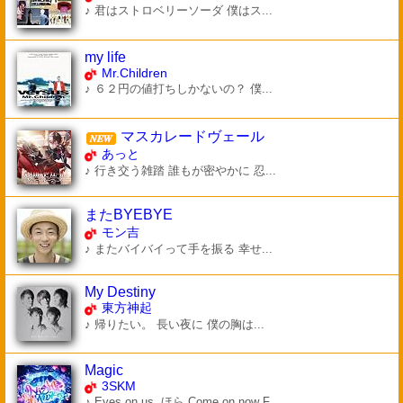
♪ 君はストロベリーソーダ 僕はス...
my life
Mr.Children
♪ ６２円の値打ちしかないの？ 僕...
マスカレードヴェール
あっと
♪ 行き交う雑踏 誰もが密やかに 忍...
またBYEBYE
モン吉
♪ またバイバイって手を振る 幸せ...
My Destiny
東方神起
♪ 帰りたい。 長い夜に 僕の胸は...
Magic
3SKM
♪ Eyes on us, ほら Come on now F...