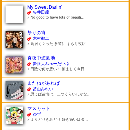
My Sweet Darlin'
矢井田瞳
♪ No good to have lots of beauti...
祭りの宵
木村徹二
♪ 鳥居くぐった 参道に ずらり夜店...
真夜中遊園地
夢限大みゅーたいぷ
♪ 日陰で何が悪い！ 慎ましく今日...
またねがあれば
當山みれい
♪ 思えば後悔は、二つくらいしかな...
マスカット
ゆず
♪ よりどりきみどり 好き嫌いはダ...