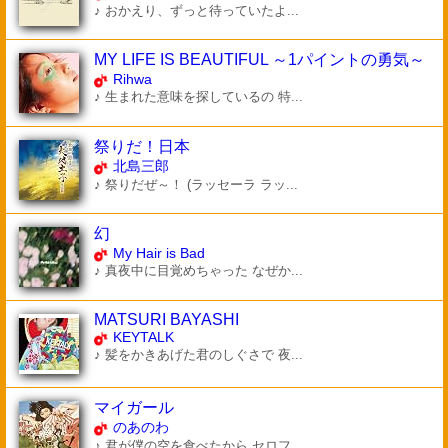
♪ おかえり、ずっと待っていたよ...
MY LIFE IS BEAUTIFUL ～1パイントの勇気～
Rihwa
♪ 生まれた意味を探しているの 特...
祭りだ！日本
北島三郎
♪ 祭りだぜ～！ (ラッセーラ ラッ...
幻
My Hair is Bad
♪ 真夜中に目覚めちゃった なぜか...
MATSURI BAYASHI
KEYTALK
♪ 髪をかきあげた君のしぐさで 夜...
マイガール
のあのわ
♪ 君が僕の空を食べたから セロフ...