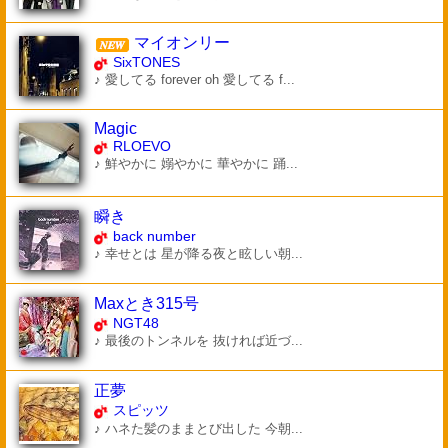
マイオンリー
SixTONES
♪ 愛してる forever oh 愛してる f...
Magic
RLOEVO
♪ 鮮やかに 嫋やかに 華やかに 踊...
瞬き
back number
♪ 幸せとは 星が降る夜と眩しい朝...
Maxとき315号
NGT48
♪ 最後のトンネルを 抜ければ近づ...
正夢
スピッツ
♪ ハネた髪のままとび出した 今朝...