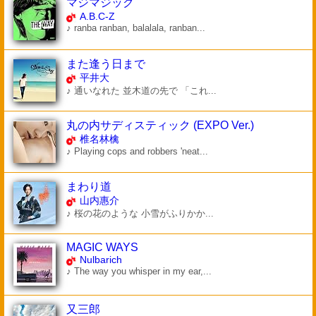
マジマジック
A.B.C-Z
♪ ranba ranban, balalala, ranban...
また逢う日まで
平井大
♪ 通いなれた 並木道の先で 「これ...
丸の内サディスティック (EXPO Ver.)
椎名林檎
♪ Playing cops and robbers 'neat...
まわり道
山内惠介
♪ 桜の花のような 小雪がふりかか...
MAGIC WAYS
Nulbarich
♪ The way you whisper in my ear,...
又三郎