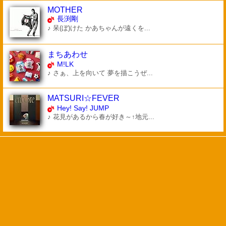
MOTHER
長渕剛
♪ 呆(ぼ)けた かあちゃんが遠くを...
まちあわせ
M!LK
♪ さぁ、上を向いて 夢を描こうぜ...
MATSURI☆FEVER
Hey! Say! JUMP
♪ 花見があるから春が好き～↑地元...