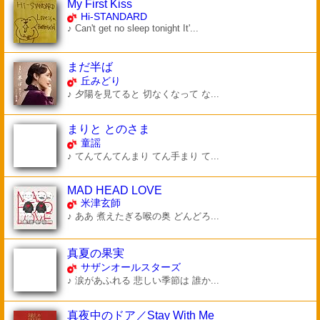
My First Kiss
Hi-STANDARD
♪ Can't get no sleep tonight It'...
まだ半ば
丘みどり
♪ 夕陽を見てると 切なくなって な...
まりと とのさま
童謡
♪ てんてんてんまり てん手まり て...
MAD HEAD LOVE
米津玄師
♪ ああ 煮えたぎる喉の奥 どんどろ...
真夏の果実
サザンオールスターズ
♪ 涙があふれる 悲しい季節は 誰か...
真夜中のドア／Stay With Me