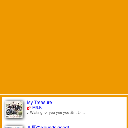
My Treasure
M!LK
♪ Waiting for you you you 新しい...
真夏のSounds good!