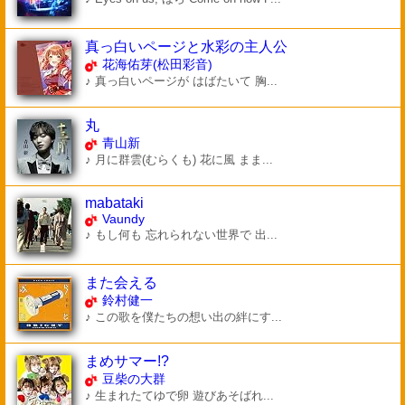
真っ白いページと水彩の主人公
花海佑芽(松田彩音)
♪ 真っ白いページが はばたいて 胸...
丸
青山新
♪ 月に群雲(むらくも) 花に風 まま...
mabataki
Vaundy
♪ もし何も 忘れられない世界で 出...
また会える
鈴村健一
♪ この歌を僕たちの想い出の絆にす...
まめサマー!?
豆柴の大群
♪ 生まれたてゆで卵 遊びあそばれ...