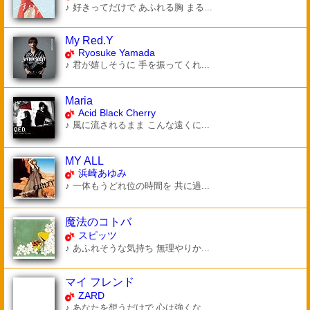
♪ 好きってだけで あふれる胸 まる...
My Red.Y
Ryosuke Yamada
♪ 君が嬉しそうに 手を振ってくれ...
Maria
Acid Black Cherry
♪ 風に流されるまま こんな遠くに...
MY ALL
浜崎あゆみ
♪ 一体もうどれ位の時間を 共に過...
魔法のコトバ
スピッツ
♪ あふれそうな気持ち 無理やりか...
マイ フレンド
ZARD
♪ あなたを想うだけで 心は強くな...