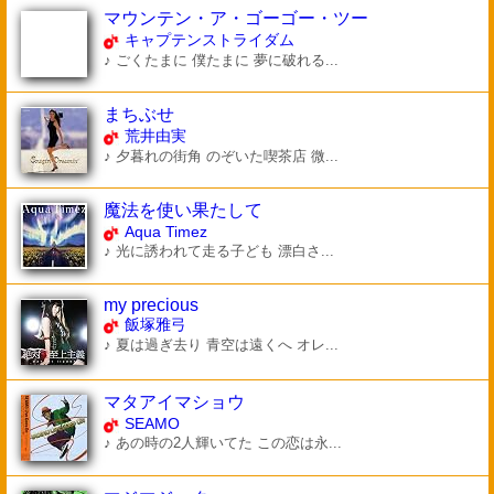
マウンテン・ア・ゴーゴー・ツー
キャプテンストライダム
♪ ごくたまに 僕たまに 夢に破れる...
まちぶせ
荒井由実
♪ 夕暮れの街角 のぞいた喫茶店 微...
魔法を使い果たして
Aqua Timez
♪ 光に誘われて走る子ども 漂白さ...
my precious
飯塚雅弓
♪ 夏は過ぎ去り 青空は遠くへ オレ...
マタアイマショウ
SEAMO
♪ あの時の2人輝いてた この恋は永...