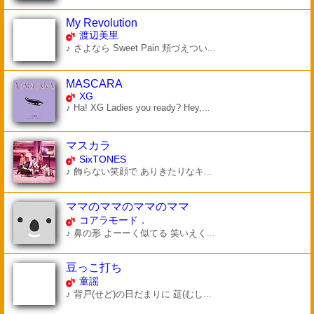
My Revolution
渡辺美里
♪ さよなら Sweet Pain 頬づえつい...
MASCARA
XG
♪ Ha! XG Ladies you ready? Hey,...
マスカラ
SixTONES
♪ 飾らない笑顔で ありきたりなキ...
ママのママのママのママ
コアラモード．
♪ 鼻の形 よーーく似てる 笑いえく...
豆っこ打ち
童謡
♪ 背戸(せど)の日だまりに 莚(むし...