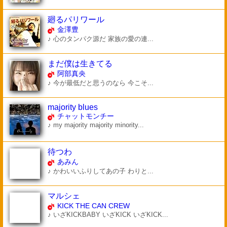
廻るパリワール
金澤豊
♪ 心のタンパク源だ 家族の愛の連...
まだ僕は生きてる
阿部真央
♪ 今が最低だと思うのなら 今こそ...
majority blues
チャットモンチー
♪ my majority majority minority...
待つわ
あみん
♪ かわいいふりしてあの子 わりと...
マルシェ
KICK THE CAN CREW
♪ いざKICKBABY いざKICK いざKICK...