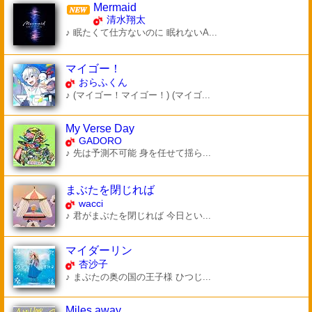
Mermaid
清水翔太
♪ 眠たくて仕方ないのに 眠れないA...
マイゴー！
おらふくん
♪ (マイゴー！マイゴー！) (マイゴ...
My Verse Day
GADORO
♪ 先は予測不可能 身を任せて揺ら...
まぶたを閉じれば
wacci
♪ 君がまぶたを閉じれば 今日とい...
マイダーリン
杏沙子
♪ まぶたの奥の国の王子様 ひつじ...
Miles away