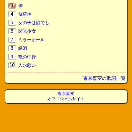
3
体
4
修羅場
5
女の子は誰でも
6
閃光少女
7
ミラーボール
8
緑酒
9
鞄の中身
10
入水願い
東京事変の歌詞一覧
東京事変
オフィシャルサイト