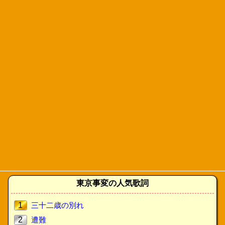
東京事変の人気歌詞
1
三十二歳の別れ
2
遭難