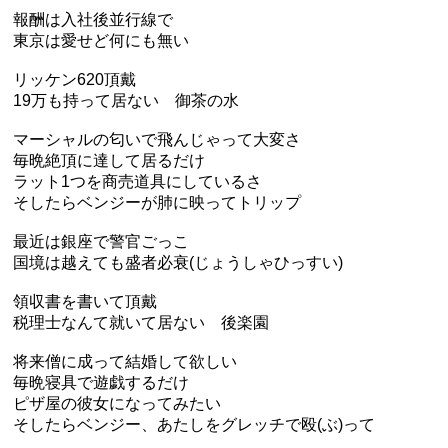
報酬は入社後並行線で
東京は愛せど何にも無い
リッケン620頂戴
19万も持って居ない 御茶の水
マーシャルの匂いで飛んじゃって大変さ
毎晩絶頂に達して居るだけ
ラット1つを商売道具にしているさ
そしたらベンジーが肺に映ってトリップ
最近は銀座で警官ごっこ
国境は越えても盛者必衰(じょうしゃひっすい)
領収書を書いて頂戴
税理士なんて就いて居ない 後楽園
将来僧に成って結婚して欲しい
毎晩寝具で遊戯するだけ
ピザ屋の彼女になってみたい
そしたらベンジー、あたしをグレッチで殴(ぶ)って