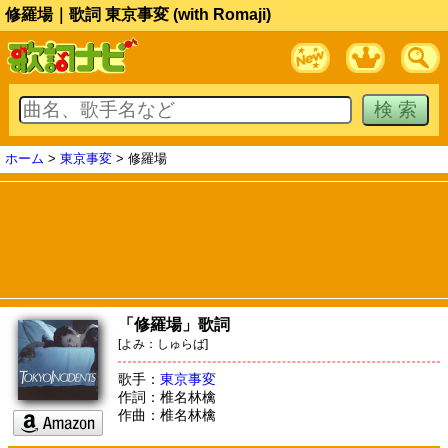
修羅場｜歌詞 東京事変 (with Romaji)
ホーム
>
東京事変
> 修羅場
「修羅場」歌詞
[よみ：しゅらば]
歌手：
東京事変
作詞：椎名林檎
作曲：椎名林檎