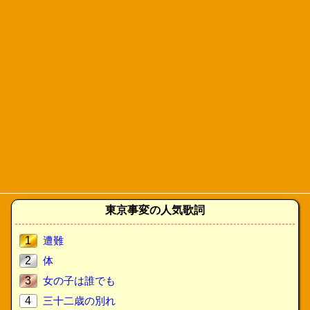
東京事変の人気歌詞
1
遭難
2
体
3
女の子は誰でも
4
三十二歳の別れ