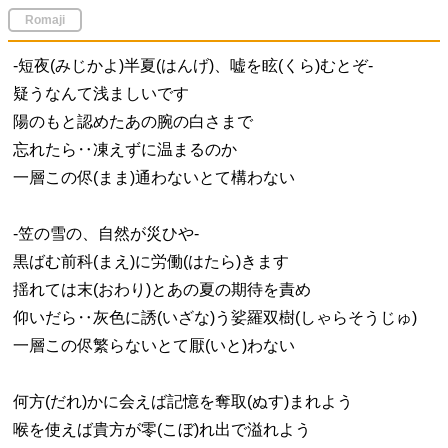
Romaji
-短夜(みじかよ)半夏(はんげ)、嘘を眩(くら)むとぞ-
疑うなんて浅ましいです
陽のもと認めたあの腕の白さまで
忘れたら‥凍えずに温まるのか
一層この侭(まま)通わないとて構わない
-笠の雪の、自然が災ひや-
黒ばむ前科(まえ)に労働(はたら)きます
揺れては末(おわり)とあの夏の期待を責め
仰いだら‥灰色に誘(いざな)う娑羅双樹(しゃらそうじゅ)
一層この侭繁らないとて厭(いと)わない
何方(だれ)かに会えば記憶を奪取(ぬす)まれよう
喉を使えば貴方が零(こぼ)れ出で溢れよう