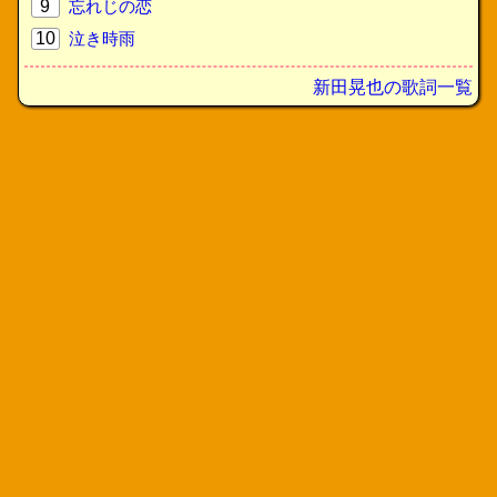
9
忘れじの恋
10
泣き時雨
新田晃也の歌詞一覧