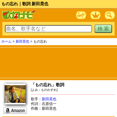
もの忘れ｜歌詞 新田晃也
ホーム
>
新田晃也
> もの忘れ
「もの忘れ」歌詞
[よみ：ものわすれ]
歌手：
新田晃也
作詞：石原信一
作曲：新田晃也