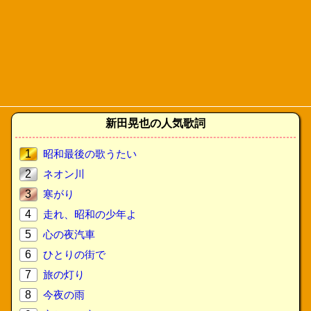
新田晃也の人気歌詞
1
昭和最後の歌うたい
2
ネオン川
3
寒がり
4
走れ、昭和の少年よ
5
心の夜汽車
6
ひとりの街で
7
旅の灯り
8
今夜の雨