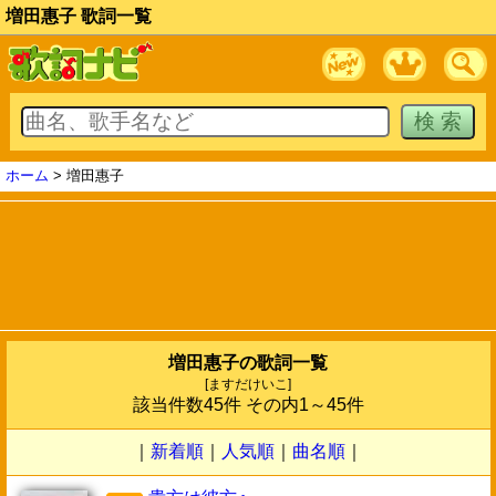
増田惠子 歌詞一覧
ホーム
> 増田惠子
増田惠子の歌詞一覧
[ますだけいこ]
該当件数45件 その内1～45件
｜
新着順
｜
人気順
｜
曲名順
｜