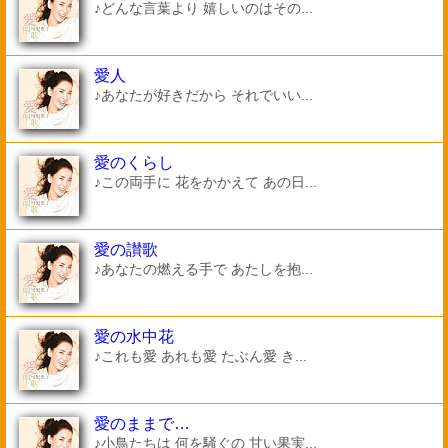
♪どんな言葉より 嬉しいのはその...
愛人
♪あなたが好きだから それでいい...
愛のくらし
♪この両手に 花をかかえて あの日...
愛の讃歌
♪あなたの燃える手で あたしを抱...
愛の水中花
♪これも愛 あれも愛 たぶん愛 き...
愛のままで…
♪小鳥たちは 何を騒ぐの 甘い果実...