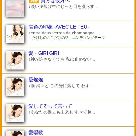
貴方は彼方へ
♪淡い夕焼け空にじっと目を凝らす...
哀色の印象 -AVEC LE FEU-
♪entre deux verres de champagne...
「たけしのここだけの話」エンディングテーマ
愛・GIRI GIRI
♪神が許さなくても 私は止めない...
愛燦燦
♪雨 潸々と この身に落ちて わず...
愛してるって言って
♪あなたの過去も未来も すべて包...
愛唱歌