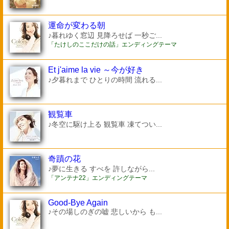
運命が変わる朝
♪暮れゆく窓辺 見降ろせば 一秒ご...
「たけしのここだけの話」エンディングテーマ
Et j'aime la vie ～今が好き
♪夕暮れまで ひとりの時間 流れる...
観覧車
♪冬空に駆け上る 観覧車 凍てつい...
奇蹟の花
♪夢に生きる すべを 許しながら...
「アンテナ22」エンディングテーマ
Good-Bye Again
♪その場しのぎの嘘 悲しいから も...