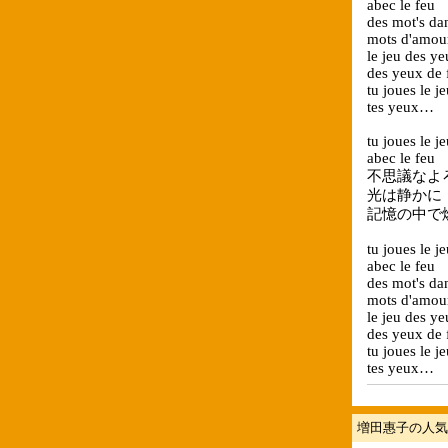
abec le feu
des mot's da
mots d'amou
le jeu des y
des yeux de 
tu joues le j
tes yeux…
tu joues le j
abec le feu
不思議なよ
光は静かに
記憶の中で
tu joues le j
abec le feu
des mot's da
mots d'amou
le jeu des y
des yeux de 
tu joues le j
tes yeux…
増田惠子の人気