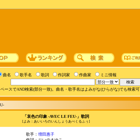
曲名
歌手名
歌詞
作詞家
作曲家
ミニ情報
ペースでAND検索(部分一致)。曲名・歌手名はよみがな(ひらがな)でも検索
U-
「哀色の印象 -AVEC LE FEU-」歌詞
[よみ：あいいろのいんしょうあべくるふぅ]
歌手：
増田惠子
作詞：りいのまゆこ