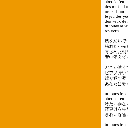
abec le feu
des mot's da
mots d'amou
le jeu des y
des yeux de 
tu joues le j
tes yeux…
風を紡いで
枯れた小枝
青ざめた朝
背中消えて
どこか遠く
ピアノ弾い
繰り返す夢
あなたは教
tu joues le j
abec le feu
冷たい雨な
夜更けを待
きれいな雪
tu joues le j