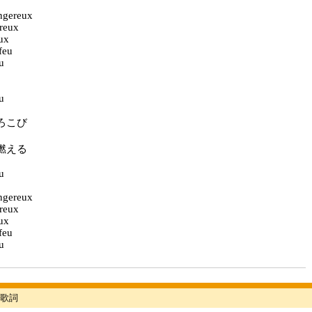
ngereux
reux
eux
feu
eu
eu
ろこび
燃える
eu
ngereux
reux
eux
feu
eu
歌詞