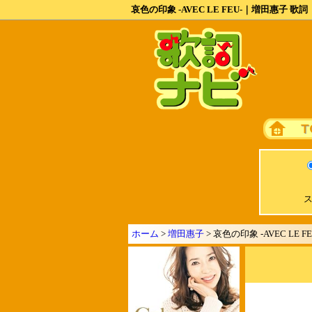
哀色の印象 -AVEC LE FEU-｜増田惠子 歌詞
ス
ホーム
>
増田惠子
> 哀色の印象 -AVEC LE FE