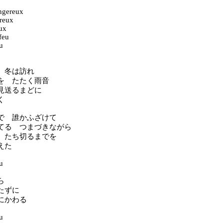
ngereux
reux
eux
feu
eu
 冬は訪れ
を たたく雨音
見送るまどに
く
で 誰かふざけて
てる つまづきながら
 たち切るまでを
えた
eu
ら
たずに
にかわる
eu