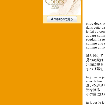
entre deux 
dans cette p
je t'ai vu c
apparu comm
soudain la re
comme une e
comme un no
踊り続けて
見つめ続け
水面に映る
すべり落ち
tu joues le j
abec le feu
迷いを許さ
光を操る
その目にひ
tu joues le j