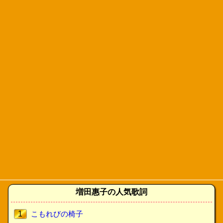
増田惠子の人気歌詞
1
こもれびの椅子