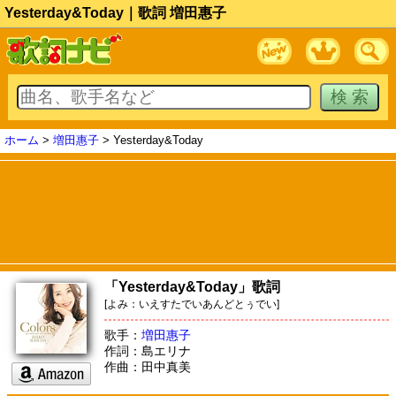
Yesterday&Today｜歌詞 増田惠子
ホーム
>
増田惠子
> Yesterday&Today
「Yesterday&Today」歌詞
[よみ：いえすたでいあんどとぅでい]
歌手：
増田惠子
作詞：島エリナ
作曲：田中真美