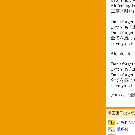
燃えて輝く
Ah feeling lo
二度と離れはし
Don't forget
いつでも忘
Don't forget
全てを感じ
Love you, lo
Ah, ah, ah
Don't forget
いつでも忘
Don't forget
全てを感じ
Love you, lo
アルバム「愛
増田惠子の人気
1
こもれび
2
愛唱歌