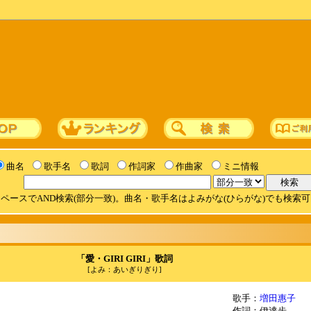
曲名
歌手名
歌詞
作詞家
作曲家
ミニ情報
ペースでAND検索(部分一致)。曲名・歌手名はよみがな(ひらがな)でも検索
「愛・GIRI GIRI」歌詞
[よみ：あいぎりぎり]
歌手：
増田惠子
作詞：伊達歩