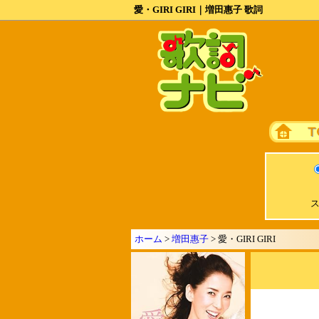
愛・GIRI GIRI｜増田惠子 歌詞
ス
ホーム
>
増田惠子
> 愛・GIRI GIRI