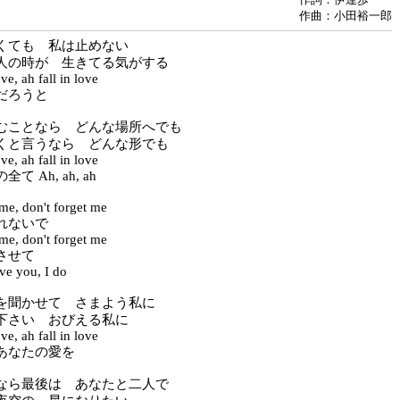
作曲：小田裕一郎
くても 私は止めない
人の時が 生きてる気がする
ve, ah fall in love
だろうと
むことなら どんな場所へでも
くと言うなら どんな形でも
ve, ah fall in love
 Ah, ah, ah
 me, don't forget me
れないで
 me, don't forget me
させて
ve you, I do
を聞かせて さまよう私に
下さい おびえる私に
ve, ah fall in love
あなたの愛を
なら最後は あなたと二人で