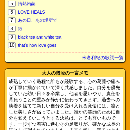
5
情熱灼熱
6
LOVE HEALS
7
あの日、あの場所で
8
紙
9
black tea and white tea
10
that's how love goes
米倉利紀の歌詞一覧
大人の階段の一言メモ
成熟していく過程で誰もが経験する、心の葛藤や痛み
が丁寧に描かれていて深く共感しました。自分を優先
していた幼い日々を卒業し、他者を思いやり、責任を
背負うことの重みが静かに伝わってきます。過去への
執着を捨てて新しい自分を受け入れる覚悟には、凛と
した美しさが宿っていました。誰かの笑顔のために自
分を変えていこうとする決意は、とても尊いもので
す。一歩ずつ着実に進むその足取りが、確かな成長の