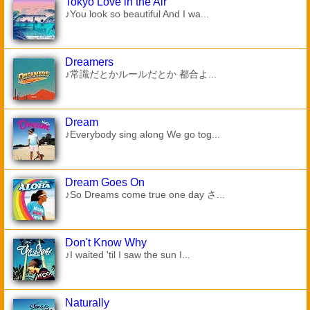
Tokyo Love in the Air
♪You look so beautiful And I wa...
Dreamers
♪常識だとかルールだとか 都合よ...
Dream
♪Everybody sing along We go tog...
Dream Goes On
♪So Dreams come true one day さ...
Don't Know Why
♪I waited 'til I saw the sun I...
Naturally