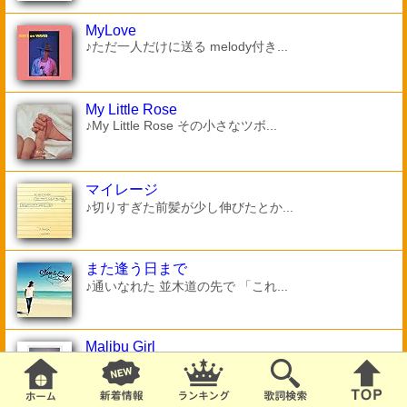
MyLove
♪ただ一人だけに送る melody付き...
My Little Rose
♪My Little Rose その小さなツボ...
マイレージ
♪切りすぎた前髪が少し伸びたとか...
また逢う日まで
♪通いなれた 並木道の先で 「これ...
Malibu Girl
♪海岸沿いのMermaid 最短距離でFr...