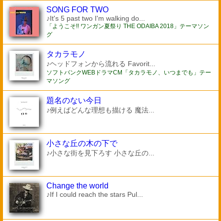
SONG FOR TWO
♪It's 5 past two I'm walking do...
「ようこそ!! ワンガン夏祭り THE ODAIBA 2018」テーマソン
グ
タカラモノ
♪ヘッドフォンから流れる Favorit...
ソフトバンクWEBドラマCM「タカラモノ、いつまでも」テー
マソング
題名のない今日
♪例えばどんな理想も描ける 魔法...
小さな丘の木の下で
♪小さな街を見下ろす 小さな丘の...
Change the world
♪If I could reach the stars Pul...