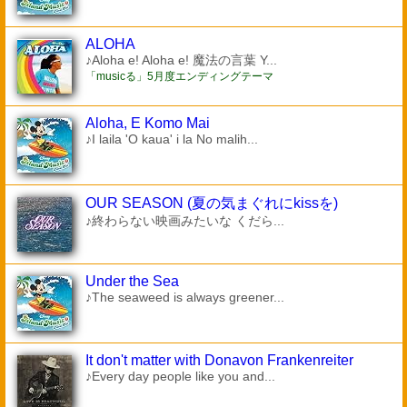
ALOHA
♪Aloha e! Aloha e! 魔法の言葉 Y...
「musicる」5月度エンディングテーマ
Aloha, E Komo Mai
♪I laila 'O kaua' i la No malih...
OUR SEASON (夏の気まぐれにkissを)
♪終わらない映画みたいな くだら...
Under the Sea
♪The seaweed is always greener...
It don't matter with Donavon Frankenreiter
♪Every day people like you and...