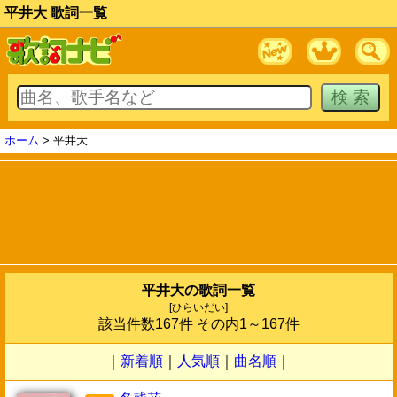
平井大 歌詞一覧
ホーム
> 平井大
平井大の歌詞一覧
[ひらいだい]
該当件数167件 その内1～167件
｜
新着順
｜
人気順
｜
曲名順
｜