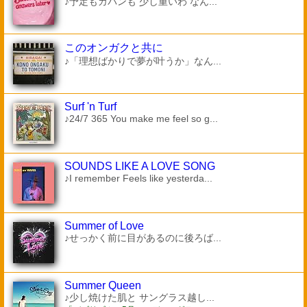
♪予定もカバンも 少し重いわ なん...
このオンガクと共に
♪「理想ばかりで夢が叶うか」なん...
Surf 'n Turf
♪24/7 365 You make me feel so g...
SOUNDS LIKE A LOVE SONG
♪I remember Feels like yesterda...
Summer of Love
♪せっかく前に目があるのに後ろば...
Summer Queen
♪少し焼けた肌と サングラス越し...