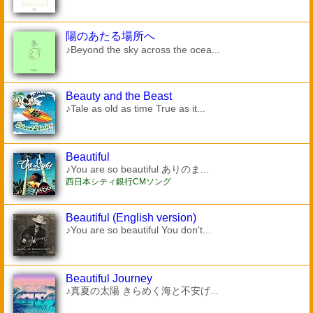
陽のあたる場所へ
♪Beyond the sky across the ocea...
Beauty and the Beast
♪Tale as old as time True as it...
Beautiful
♪You are so beautiful ありのま...
西日本シティ銀行CMソング
Beautiful (English version)
♪You are so beautiful You don't...
Beautiful Journey
♪真夏の太陽 きらめく海と不安げ...