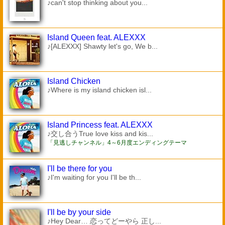
♪can't stop thinking about you...
Island Queen feat. ALEXXX
♪[ALEXXX] Shawty let's go, We b...
Island Chicken
♪Where is my island chicken isl...
Island Princess feat. ALEXXX
♪交し合うTrue love kiss and kis...
「見逃しチャンネル」4～6月度エンディングテーマ
I'll be there for you
♪I'm waiting for you I'll be th...
I'll be by your side
♪Hey Dear… 恋ってどーやら 正し...