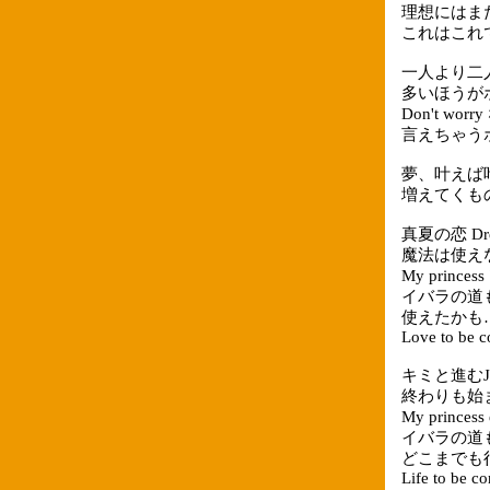
理想にはま
これはこれ
一人より二
多いほうが
Don't w
言えちゃう
夢、叶えば
増えてくも
真夏の恋 Dr
魔法は使えないけ
My prince
イバラの道
使えたかも
Love to be c
キミと進むJo
終わりも始
My princes
イバラの道
どこまでも
Life to be c