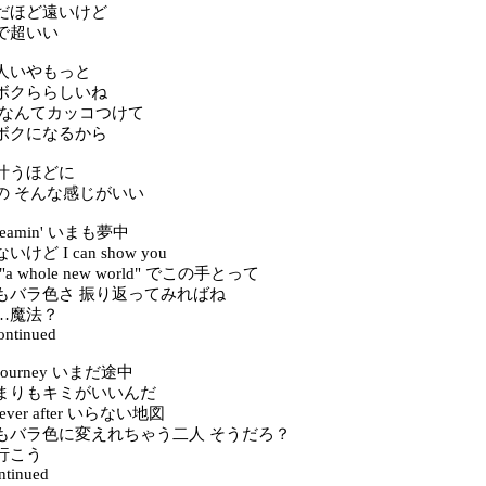
だほど遠いけど
で超いい
人いやもっと
ボクららしいね
orry なんてカッコつけて
ボクになるから
叶うほどに
の そんな感じがいい
eamin' いまも夢中
ど I can show you
ss "a whole new world" でこの手とって
もバラ色さ 振り返ってみればね
…魔法？
ontinued
urney いまだ途中
まりもキミがいいんだ
s ever after いらない地図
もバラ色に変えれちゃう二人 そうだろ？
行こう
ontinued