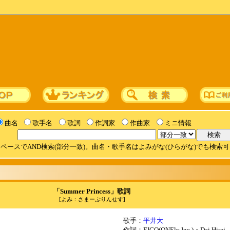
曲名
歌手名
歌詞
作詞家
作曲家
ミニ情報
ペースでAND検索(部分一致)。曲名・歌手名はよみがな(ひらがな)でも検索
「Summer Princess」歌詞
[よみ：さまーぷりんせす]
歌手：
平井大
作詞：EIGO(ONEly Inc.)・Dai Hirai