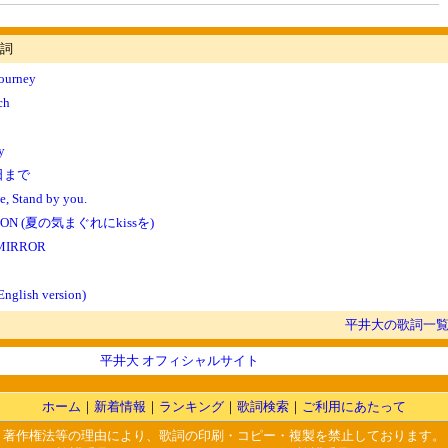
詞
Journey
ch
y
日まで
e, Stand by you.
SON (夏の気まぐれにkissを)
MIRROR
English version)
平井大の歌詞一
平井大 オフィシャルサイト
ホーム
｜
新着情報
｜
ランキング
｜
歌詞検索
｜
ご利用にあたって
著作権法等の理由により、歌詞の印刷・コピー・複製を禁止しております。