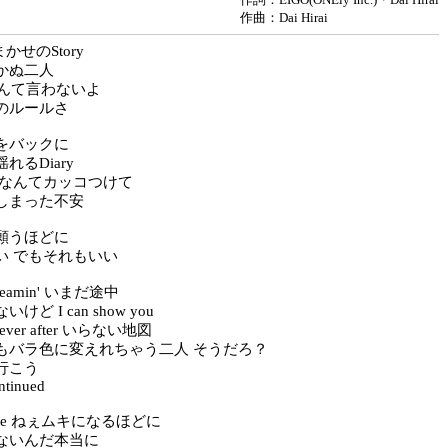
作曲：Dai Hirai
風まかせのStory
かぬ二人
y なんて言わないよ
のルールさ
をバックに
れるDiary
orry なんてカッコつけて
しまった不安
願うほどに
い でもそれもいい
eamin' いまだ途中
ど I can show you
s ever after いらない地図
もバラ色に変えれちゃう二人 そうだろ？
行こう
ontinued
w me ねぇムキになるほどに
ないんだ本当に