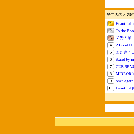
平井大の人気歌
1
Beautiful 
2
To the Bea
3
栄光の扉
4
A Good Da
5
また逢う
6
Stand by m
7
OUR SEA
8
MIRROR 
9
once again
10
Beautiful (