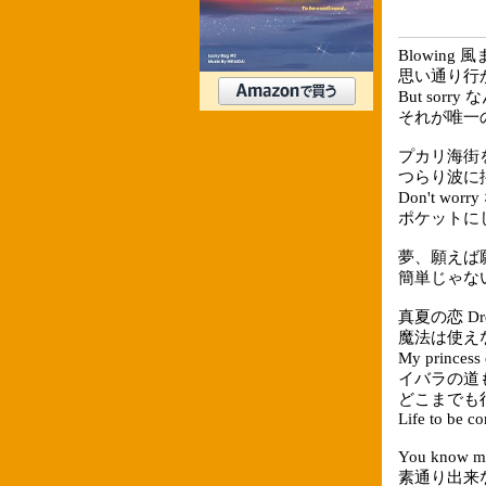
Blowing 
思い通り行
But sorr
それが唯一
プカリ海街
つらり波に揺
Don't w
ポケットに
夢、願えば
簡単じゃな
真夏の恋 Dr
魔法は使えないけ
My princes
イバラの道
どこまでも
Life to be c
You kno
素通り出来