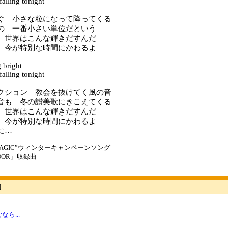
 falling tonight
ぐ 小さな粒になって降ってくる
の 一番小さい単位だという
 世界はこんな輝きだすんだ
 今が特別な時間にかわるよ
g bright
 falling tonight
クション 教会を抜けてく風の音
音も 冬の讃美歌にきこえてくる
 世界はこんな輝きだすんだ
 今が特別な時間にかわるよ
に…
5 MAGIC”ウィンターキャンペーンソング
OOR」収録曲
詞
ら...