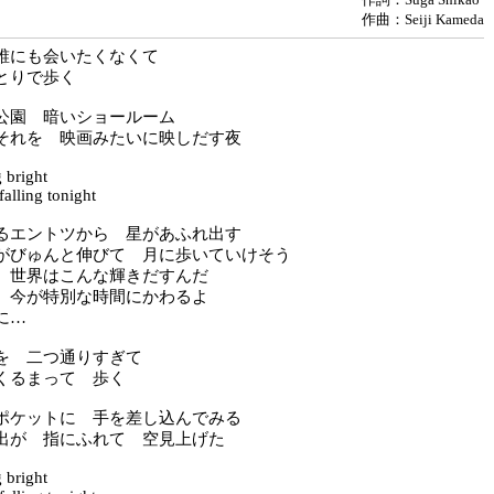
作曲：Seiji Kameda
誰にも会いたくなくて
とりで歩く
公園 暗いショールーム
それを 映画みたいに映しだす夜
g bright
 falling tonight
るエントツから 星があふれ出す
がびゅんと伸びて 月に歩いていけそう
 世界はこんな輝きだすんだ
 今が特別な時間にかわるよ
に…
を 二つ通りすぎて
くるまって 歩く
ポケットに 手を差し込んでみる
出が 指にふれて 空見上げた
g bright