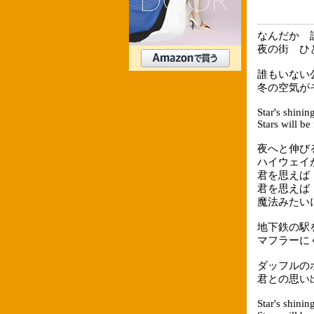
なんだか 
夜の街 ひ
誰もいない
冬の空気が
Star's shinin
Stars will be
夜へと伸び
ハイウェイ
君を思えば
君を思えば
魔法みたい
地下鉄の駅
マフラーに
ダッフルの
君との思い
Star's shinin