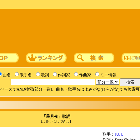
曲名
歌手名
歌詞
作詞家
作曲家
ミニ情報
ペースでAND検索(部分一致)。曲名・歌手名はよみがな(ひらがな)でも検索
「星月夜」歌詞
[よみ：ほしづきよ]
歌手：
JUJU
作詞：Suga Shikao