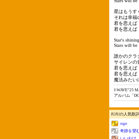
Stars will be
星はもうす
それは幸福
君を思えば
君を思えば
Star's shinin
Stars will be
誰かのクラ
サイレンの
君を思えば
君を思えば
魔法みたい
J-WAVE“2
アルバム「D
JUJUの人気歌
1
sign
2
奇跡を望むな
3
いいわけ