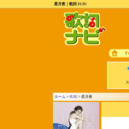
星月夜｜歌詞 JUJU
ス
ホーム
>
JUJU
> 星月夜