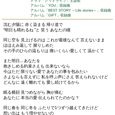
ドラマ「グッドライフ」主題歌
アルバム「YOU」収録曲
アルバム「BEST STORY ～Life stories～」収録曲
アルバム「GIFT」収録曲
沈む夕陽に 赤く染まる 帰り道で
“明日も晴れるね ”と 笑う あなたの瞳
同じ空を 見上げるのは これが最後なんて 言えないまま
ほほえみ返して 握りしめた
その手のひらの温もりは 痛いくらい愛しくて 温かくて
また明日... あなたを
抱きしめる約束さえも 出来ないなら
今はただ 限りない愛で あなたの事を包みたい
さよならも言えずに 私を呼ぶ声にさえ 答えられないけど
どんなに 遠く離れても 愛し続けてるから
眠る横顔 見つめながら 胸が痛む
あなたに 本当の愛 伝えられてたのかな？
同じ春を 同じ冬を ふたりで1つずつ越えてきたけど
想い出は もう増やせないの