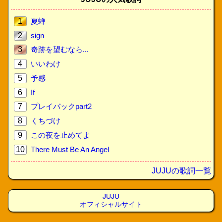
1
夏蝉
2
sign
3
奇跡を望むなら...
4
いいわけ
5
予感
6
If
7
プレイバックpart2
8
くちづけ
9
この夜を止めてよ
10
There Must Be An Angel
JUJUの歌詞一覧
JUJU
オフィシャルサイト