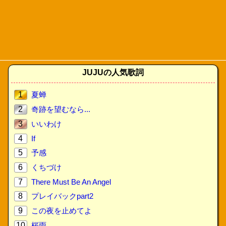
JUJUの人気歌詞
1
夏蝉
2
奇跡を望むなら...
3
いいわけ
4
If
5
予感
6
くちづけ
7
There Must Be An Angel
8
プレイバックpart2
9
この夜を止めてよ
10
桜雨