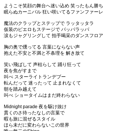
ようこそ笑顔の舞台へ迷い込め 笑ったもん勝ち
眠らぬカーニバル 狂い咲いてるファンファーレ
魔法のクラップとステップで ラッタッタラ
仮装のピエロもステージで パッパラッパ
涙もジャグリングして 拍手喝采のダンスフロア
胸の奥で燻ってる 言葉にならない声
抱えた不安と不満と不条理を 解き放て
笑い飛ばして 声枯らして 踊り狂って
夜を焦がすまで
叫べ スターライトランデブー
転んだって 迷ったって 止まれなくて
朝を踏み越えて
叫べ ショータイムはまだ終わらない
Midnight parade 夜を駆け抜け
貫くのさ待ったなしの言葉で
暇も旅に混ぜるスタイル
ほら未だに変わらないこの世界