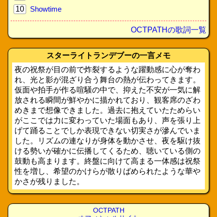
10
Showtime
OCTPATHの歌詞一覧
スターライトランデブーの一言メモ
夜の祝祭が目の前で炸裂するような躍動感に心が奪わ
れ、光と影が混ざり合う舞台の熱が伝わってきます。
仮面や拍手が作る喧騒の中で、抑えた不安が一気に解
放される瞬間が鮮やかに描かれており、観客席のざわ
めきまで想像できました。過去に抱えていたためらい
がここでは力に変わっていた場面もあり、声を張り上
げて踊ることでしか表現できない切実さが滲んでいま
した。リズムの連なりが身体を動かさせ、夜を駆け抜
ける勢いが確かに伝播してくるため、聴いている側の
鼓動も高まります。終盤に向けて高まる一体感は祝祭
性を増し、希望のかけらが散りばめられたような華や
かさが残りました。
OCTPATH