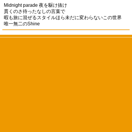
Midnight parade 夜を駆け抜け
貫くのさ待ったなしの言葉で
暇も旅に混ぜるスタイルほら未だに変わらないこの世界
唯一無二のShine