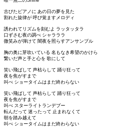
唯一無二のShine
古びたピアノに あの日の夢を見た
割れた旋律が 呼び覚ますメロディ
誘われてリズムを刻むよ ラッタッタラ
口ずさむ夜の調べ シャラララ
微笑みが弾けて 闇夜を照らすアンサンブル
胸の奥に芽吹いている 名もなき希望のかけら
繋いだ声と手と心を 歌にして
笑い飛ばして 声枯らして 踊り狂って
夜を焦がすまで
叫べ ショータイムはまだ終わらない
笑い飛ばして 声枯らして 踊り狂って
夜を焦がすまで
叫べ スターライトランデブー
転んだって 迷ったって 止まれなくて
朝を踏み越えて
叫べ ショータイムはまだ終わらない