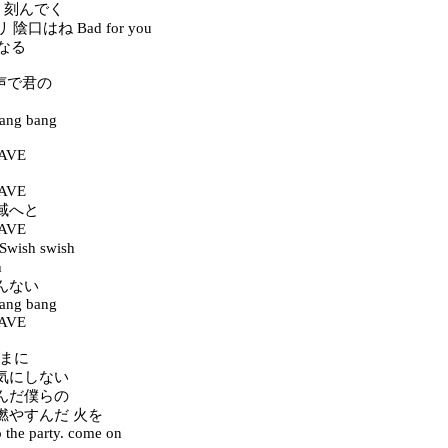
a 夢 刻んでく
陰口はね Bad for you
になる
この声で君の
ang bang
AVE
AVE
域へと
AVE
wish swish
h
んない
ang bang
AVE
ままに
気にしない
んだ僕らの
燃やすんだ 火を
o the party. come on