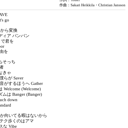
作曲：Sakari Heikkila・Christian Jansson
AVE
s go
 脳内から変換
ディア バンバン
w で君を
oor
自由を
ちそっち
者
なきゃ
らが Saver
m 音がするほうへ Gather
elcome (Welcome)
 Banger (Banger)
ch down
ndard
p 下とか向いてる暇はないから
クテク歩くのはアマ
スな Vibe