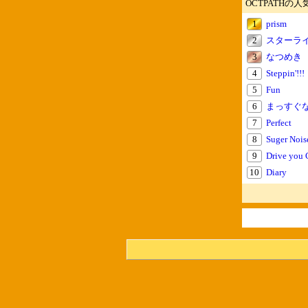
OCTPATHの
1
prism
2
スターラ
3
なつめき
4
Steppin'!!!
5
Fun
6
まっすぐ
7
Perfect
8
Suger Nois
9
Drive you 
10
Diary