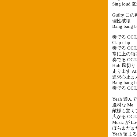
Sing loud
Guilty 
理性破壊
Bang bang b
奏でる OCT
Clap clap
奏でる OCT
常に上の領
奏でる OCT
Huh 風切り S
走り出す A
追求心止ま
Bang bang b
奏でる OCT
Yeah 遊んでも 
適材な Me
敵様も驚く
広がる OCT
Music が Lo
ほらまだまだ Do
Yeah 留