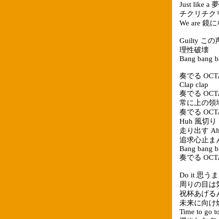
Just like 
チクリチクリ 
We are 鏡
Guilty 
理性破壊
Bang bang b
奏でる OCT
Clap clap
奏でる OCT
常に上の領
奏でる OCT
Huh 風切り S
走り出す A
追求心止ま
Bang bang b
奏でる OCT
Do it 思う
周りの目は
祝杯あげる
未来に向け
Time to go t