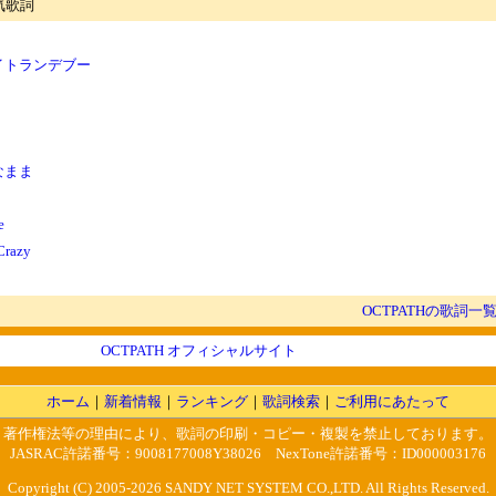
人気歌詞
イトランデブー
なまま
e
Crazy
OCTPATHの歌詞一
OCTPATH オフィシャルサイト
ホーム
｜
新着情報
｜
ランキング
｜
歌詞検索
｜
ご利用にあたって
著作権法等の理由により、歌詞の印刷・コピー・複製を禁止しております。
JASRAC許諾番号：9008177008Y38026 NexTone許諾番号：ID000003176
Copyright (C) 2005-2026 SANDY NET SYSTEM CO.,LTD. All Rights Reserved.