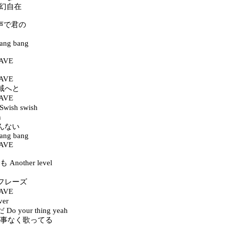
 変幻自在
この声で君の
ang bang
AVE
AVE
域へと
AVE
wish swish
h
んない
ang bang
AVE
Another level
フレーズ
AVE
ver
 your thing yeah
まる事なく歌ってる