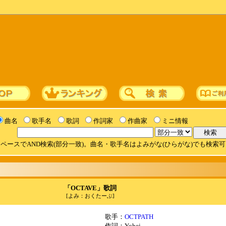
曲名
歌手名
歌詞
作詞家
作曲家
ミニ情報
ペースでAND検索(部分一致)。曲名・歌手名はよみがな(ひらがな)でも検索
「OCTAVE」歌詞
[よみ：おくたーぶ]
歌手：
OCTPATH
作詞：Yohei