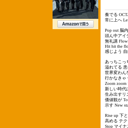
奏でる OCT
常に上へ Let'
Pop out
頭ん中アイ
無礼講 Flo
Hit hit the fl
感じよう 
あっちこっ
溢れてる 患
世界変わん
行かなきゃ 僕
Zoom zoo
新しい時代は W
生み出すリズムは
価値観が Tou
示す New sta
Rise u
高める テ
Stop マイナ