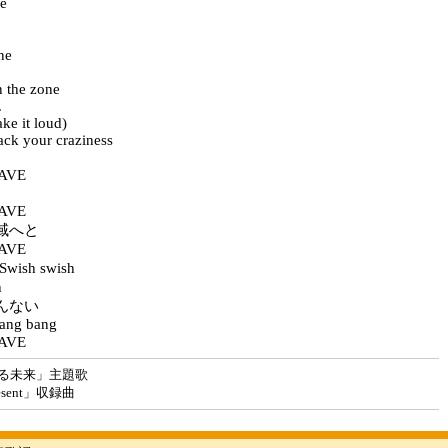
e
ne
n the zone
.
e it loud)
ack your craziness
AVE
AVE
域へと
AVE
wish swish
h
んない
ang bang
AVE
る未来」主題歌
sent」収録曲