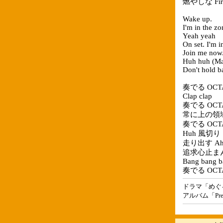
燃やしな Fir
Wake up.
I'm in the zo
Yeah yeah
On set. I'm i
Join me now
Huh huh (Mak
Don't hold b
奏でる OCT
Clap clap
奏でる OCT
常に上の領
奏でる OCT
Huh 風切り S
走り出す A
追求心止ま
Bang bang b
奏でる OCT
ドラマ「めぐ
アルバム「Pre