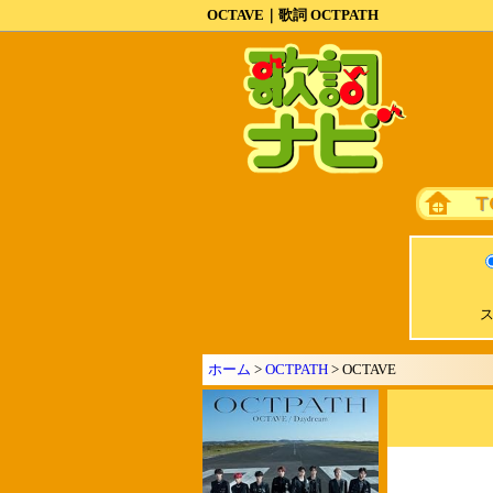
OCTAVE｜歌詞 OCTPATH
ス
ホーム
>
OCTPATH
> OCTAVE