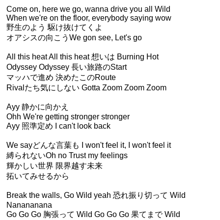
Come on, here we go, wanna drive you all Wild
When we're on the floor, everybody saying wow
野生のよう 駆け抜けてくよ
オアシスの向こうWe gon see, Let's go
All this heat All this heat 想いは Burning Hot
Odyssey Odyssey 長い旅路のStart
マッハで進め 決めたこのRoute
Rivalたち気にしない Gotta Zoom Zoom Zoom
Ayy 静かに向かえ
Ohh We're getting stronger stronger
Ayy 照準定め I can't look back
We sayどんな言葉も I won't feel it, I won't feel it
縛られないOh no Trust my feelings
輝かしい世界 限界越す未来
拓いてみせるから
Break the walls, Go Wild yeah 恐れ振り切って Wild
Nanananana
Go Go Go 胸張って Wild Go Go Go 果てまで Wild