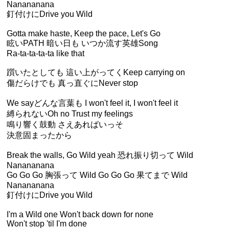
Nanananana
釘付けにDrive you Wild
Gotta make haste, Keep the pace, Let's Go
眩いPATH 暗い日も いつか流す英雄Song
Ra-ta-ta-ta-ta like that
躓いたとしても 這い上がってくKeep carrying on
傷だらけでも 真っ直ぐにNever stop
We sayどんな言葉も I won't feel it, I won't feel it
縛られないOh no Trust my feelings
鳴り響く鼓動 さえあればいっそ
決意固まったから
Break the walls, Go Wild yeah 恐れ振り切って Wild
Nanananana
Go Go Go 胸張って Wild Go Go Go 果てまで Wild
Nanananana
釘付けにDrive you Wild
I'm a Wild one Won't back down for none
Won't stop 'til I'm done