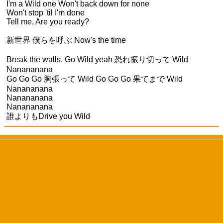
I'm a Wild one Won't back down for none
Won't stop 'til I'm done
Tell me, Are you ready?
新世界 僕らを呼ぶ Now's the time
Break the walls, Go Wild yeah 恐れ振り切って Wild
Nanananana
Go Go Go 胸張って Wild Go Go Go 果てまで Wild
Nanananana
Nanananana
Nanananana
誰よりもDrive you Wild