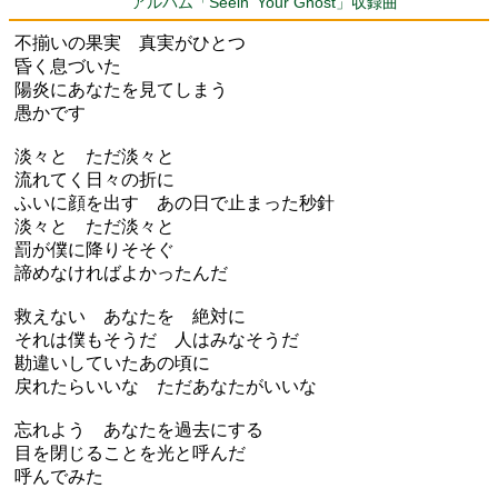
アルバム「Seein' Your Ghost」収録曲
不揃いの果実 真実がひとつ
昏く息づいた
陽炎にあなたを見てしまう
愚かです
淡々と ただ淡々と
流れてく日々の折に
ふいに顔を出す あの日で止まった秒針
淡々と ただ淡々と
罰が僕に降りそそぐ
諦めなければよかったんだ
救えない あなたを 絶対に
それは僕もそうだ 人はみなそうだ
勘違いしていたあの頃に
戻れたらいいな ただあなたがいいな
忘れよう あなたを過去にする
目を閉じることを光と呼んだ
呼んでみた