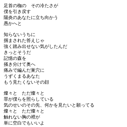
足首の枷の その冷たさが
僕を引き戻す
陽炎のあなたに立ち向かう
愚かへと
知らないうちに
掴まされた答えじゃ
強く踏み出せない気がしたんだ
きっとそうだ
記憶の森を
掻き分けて奥へ
痛みで編んだ巣穴に
うずくまるあなた
もう見たくないその顔
燦々と ただ燦々と
罪が僕らを照らしている
気のせいのその先、何かを見たいと願ってる
燦々と ただ燦々と
触れない胸の裡が
単に空白でもいいよ