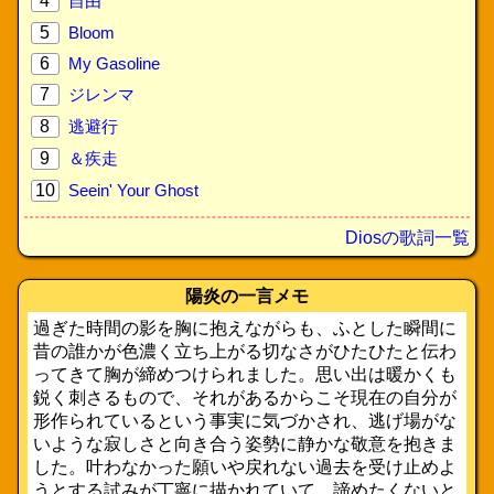
4
自由
5
Bloom
6
My Gasoline
7
ジレンマ
8
逃避行
9
＆疾走
10
Seein' Your Ghost
Diosの歌詞一覧
陽炎の一言メモ
過ぎた時間の影を胸に抱えながらも、ふとした瞬間に
昔の誰かが色濃く立ち上がる切なさがひたひたと伝わ
ってきて胸が締めつけられました。思い出は暖かくも
鋭く刺さるもので、それがあるからこそ現在の自分が
形作られているという事実に気づかされ、逃げ場がな
いような寂しさと向き合う姿勢に静かな敬意を抱きま
した。叶わなかった願いや戻れない過去を受け止めよ
うとする試みが丁寧に描かれていて、諦めたくないと