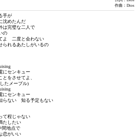
作曲：Dios
る手が
に沈めたんだ
外は完璧な二人で
いの
てよ 二度と会わない
せられるあたしがいるの
uising
電にセンキュー
ことをさせてよ、
したメープル)
uising
電にセンキュー
知らない 知る予定もない
って程じゃない
満たしたい
の中間地点で
な恋がいい