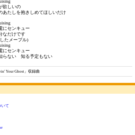
uising
が欲しいの
のあたしを抱きしめてほしいだけ
uising
電にセンキュー
分なだけです
したメープル)
uising
電にセンキュー
知らない 知る予定もない
n' Your Ghost」収録曲
ついて
ne