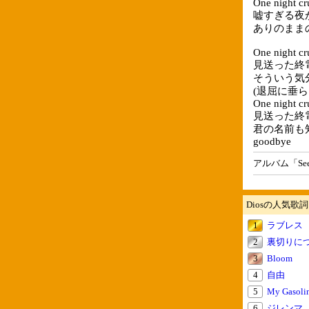
One night cr
嘘すぎる夜
ありのまま
One night cr
見送った終
そういう気
(退屈に垂ら
One night cr
見送った終
君の名前も
goodbye
アルバム「Seei
Diosの人気歌詞
1
ラブレス
2
裏切りに
3
Bloom
4
自由
5
My Gasoli
6
ジレンマ