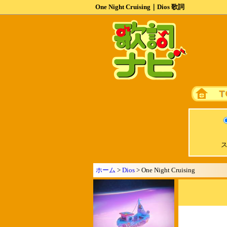
One Night Cruising｜Dios 歌詞
ス
ホーム
>
Dios
> One Night Cruising