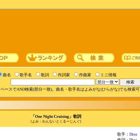
曲名
歌手名
歌詞
作詞家
作曲家
ミニ情報
ペースでAND検索(部分一致)。曲名・歌手名はよみがな(ひらがな)でも検索
「One Night Cruising」歌詞
[よみ：わんないとくるーじんぐ]
歌手：
Dios
作詞：Dios