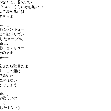
ゃなくて、君でいい
ていい くらいが心地いい
んて決めるには
すぎるよ
uising
電にセンキュー
に本能ドリヴン
したメープル)
uising
電にセンキュー
そのまま
 game
見せたら駄目だよ
す この船は
で覚めた
に戻れない
とでしょう
uising
が欲しいの
れて
したミント)