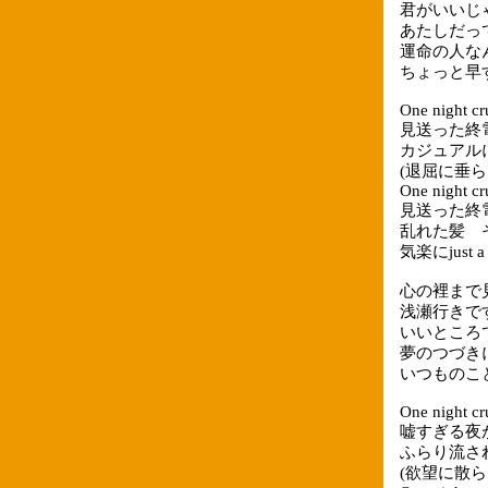
君がいいじ
あたしだっ
運命の人な
ちょっと早
One night cr
見送った終
カジュアル
(退屈に垂ら
One night cr
見送った終
乱れた髪 
気楽にjust a
心の裡まで
浅瀬行きで
いいところ
夢のつづき
いつものこ
One night cr
嘘すぎる夜
ふらり流さ
(欲望に散ら