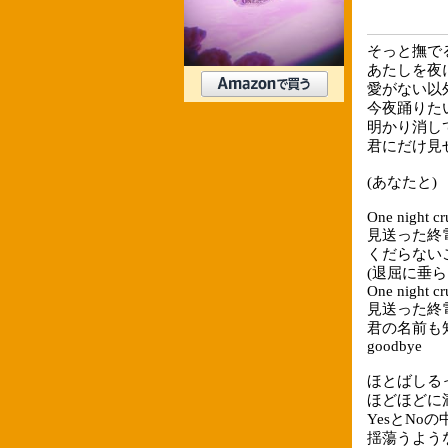
そっと撫で
あたしを夜
愛がない以
今夜踊りた
明かり消し
君にだけ見
(あなたと)
One night cr
見送った終
くだらない
(退屈に垂ら
One night cr
見送った終
君の名前も
goodbye
ほとばしる
ほどほどに
YesとNo
揺蕩うよう