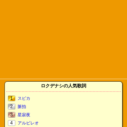
ロクデナシの人気歌詞
1
スピカ
2
脈拍
3
星寂夜
4
アルビレオ