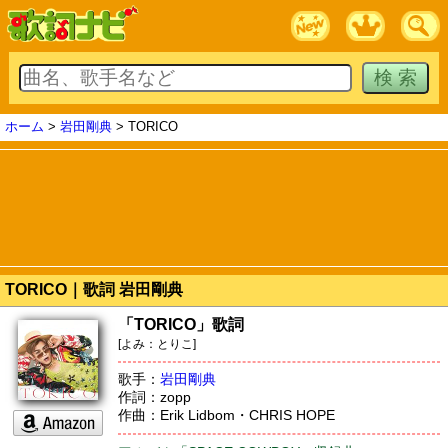
ホーム
>
岩田剛典
> TORICO
TORICO｜歌詞 岩田剛典
「TORICO」歌詞
[よみ：とりこ]
歌手：
岩田剛典
作詞：zopp
作曲：Erik Lidbom・CHRIS HOPE