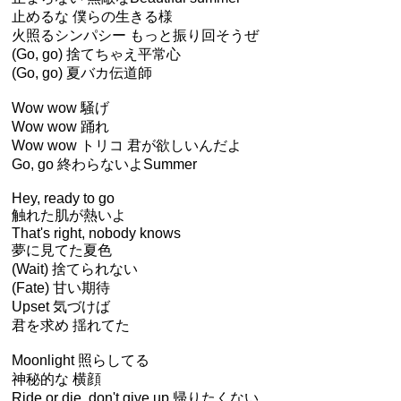
止めるな 僕らの生きる様
火照るシンパシー もっと振り回そうぜ
(Go, go) 捨てちゃえ平常心
(Go, go) 夏バカ伝道師
Wow wow 騒げ
Wow wow 踊れ
Wow wow トリコ 君が欲しいんだよ
Go, go 終わらないよSummer
Hey, ready to go
触れた肌が熱いよ
That's right, nobody knows
夢に見てた夏色
(Wait) 捨てられない
(Fate) 甘い期待
Upset 気づけば
君を求め 揺れてた
Moonlight 照らしてる
神秘的な 横顔
Ride or die, don't give up 帰りたくない