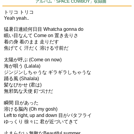
アルバム「SPACE COWBOY」収録曲
トリコ トリコ
Yeah yeah..
猛暑日連続何日目 Whatcha gonna do
眠い目なんて Come on 置き去りさ
着の身 着のまま 走りだす
焦げてく 汗だく 溶ける寸前だ
太陽が呼ぶ (Come on now)
海が唄う (Lalala)
ジンジンしちゃうな ギラギラしちゃうな
踊る風 (Shalala)
髪なびかせ (君は)
無邪気な天使 釘づけだ
瞬間 目があった
溶ける脳内 (Oh my gosh)
Left to right, up and down 目がバタフライ
ゆっくり 徐々に 君が近づいてきて
止まらない 無敵なBeautiful summer