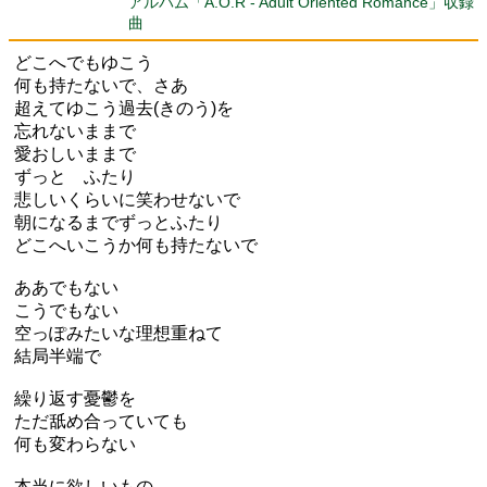
アルバム「A.O.R - Adult Oriented Romance」収録
曲
どこへでもゆこう
何も持たないで、さあ
超えてゆこう過去(きのう)を
忘れないままで
愛おしいままで
ずっと ふたり
悲しいくらいに笑わせないで
朝になるまでずっとふたり
どこへいこうか何も持たないで
ああでもない
こうでもない
空っぽみたいな理想重ねて
結局半端で
繰り返す憂鬱を
ただ舐め合っていても
何も変わらない
本当に欲しいもの