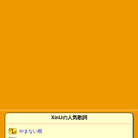
XinUの人気歌詞
1
やまない雨