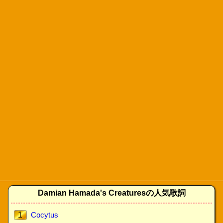
Damian Hamada's Creaturesの人気歌詞
1
Cocytus