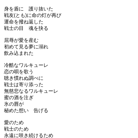
身を盾に 護り抜いた
戦友(とも)に命の灯が再び
運命を撥ね返した
戦士の目 魂を抉る
屈辱が愛を産む
初めて見る夢に溺れ
飲み込まれた
冷酷なワルキューレ
恋の唄を歌う
聴き慣れぬ調べに
戦士は寄り添った
無慈悲なるワルキューレ
蜜の酒を注ぎ
氷の唇が
秘めた想い 告げる
愛のため
戦士のため
永遠に咲き続けるため