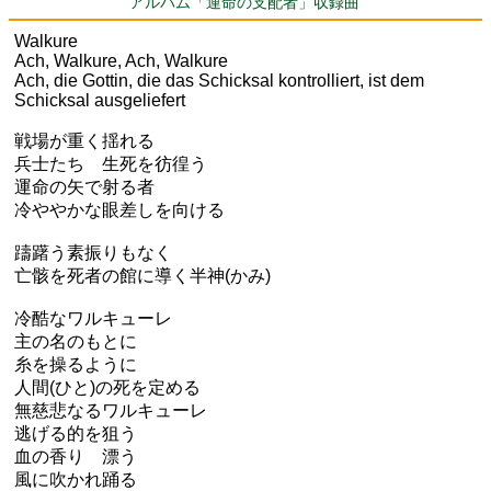
アルバム「運命の支配者」収録曲
Walkure
Ach, Walkure, Ach, Walkure
Ach, die Gottin, die das Schicksal kontrolliert, ist dem
Schicksal ausgeliefert
戦場が重く揺れる
兵士たち 生死を彷徨う
運命の矢で射る者
冷ややかな眼差しを向ける
躊躇う素振りもなく
亡骸を死者の館に導く半神(かみ)
冷酷なワルキューレ
主の名のもとに
糸を操るように
人間(ひと)の死を定める
無慈悲なるワルキューレ
逃げる的を狙う
血の香り 漂う
風に吹かれ踊る