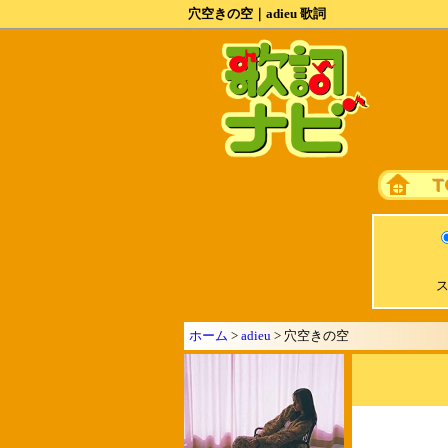
穴空きの空｜adieu 歌詞
ス
ホーム
>
adieu
> 穴空きの空