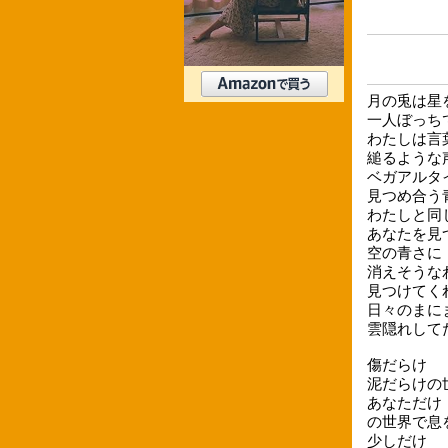
月の兎は星
一人ぼっち
わたしは言
縋るような
ベガアルタ
見つめ合う
わたしと同
あなたを見
空の青さに
消えそうな
見つけてく
日々のまに
雲隠れして
傷だらけ
泥だらけの
あなただけ
の世界で息
少しだけ