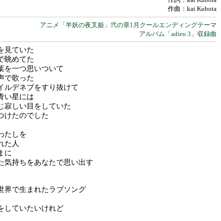
作曲：kai Kubota
アニメ「半妖の夜叉姫」弐の章1月クールエンディングテーマ
アルバム「adieu 3」収録曲
を見ていた
で眺めてた
葉を一つ思いついて
声で歌った
イルデネブをすり抜けて
青い星には
じ寂しい目をしていた
つけたのでした
わたしを
れた人
まに
た気持ちをあなたで思い出す
世界で生まれたラブソング
をしていたいけれど