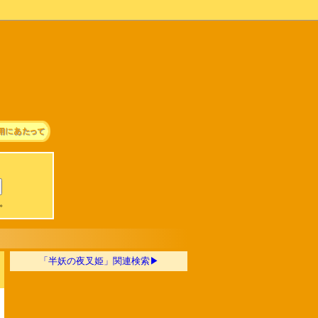
可。
「半妖の夜叉姫」関連検索▶