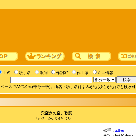
曲名
歌手名
歌詞
作詞家
作曲家
ミニ情報
ペースでAND検索(部分一致)。曲名・歌手名はよみがな(ひらがな)でも検索
「穴空きの空」歌詞
[よみ：あなあきのそら]
歌手：
adieu
作詞：kai Kubota