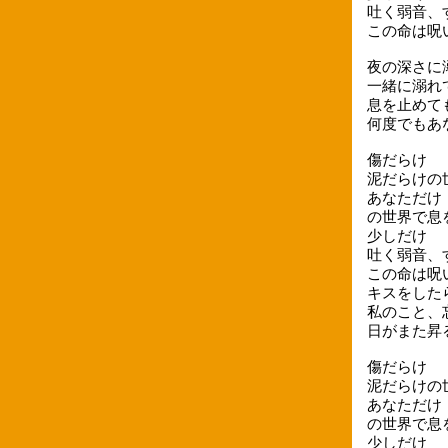
吐く弱音、
この命は呪
夜の深さに
一緒に溺れ
息を止めて
何度でもあ
傷だらけ
泥だらけの
あなただけ
の世界で息
少しだけ
吐く弱音、
この命は呪
キスをした
私のこと、
日がまた昇
傷だらけ
泥だらけの
あなただけ
の世界で息
少しだけ