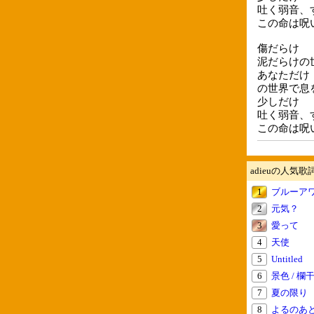
吐く弱音、
この命は呪
傷だらけ
泥だらけの
あなただけ
の世界で息
少しだけ
吐く弱音、
この命は呪
adieuの人気歌
1
ブルーア
2
元気？
3
愛って
4
天使
5
Untitled
6
景色 / 欄
7
夏の限り
8
よるのあ