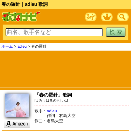
春の羅針｜adieu 歌詞
ホーム
>
adieu
> 春の羅針
「春の羅針」歌詞
[よみ：はるのらしん]
歌手：
adieu
作詞：君島大空
作曲：君島大空