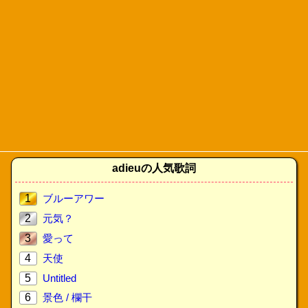
adieuの人気歌詞
1
ブルーアワー
2
元気？
3
愛って
4
天使
5
Untitled
6
景色 / 欄干