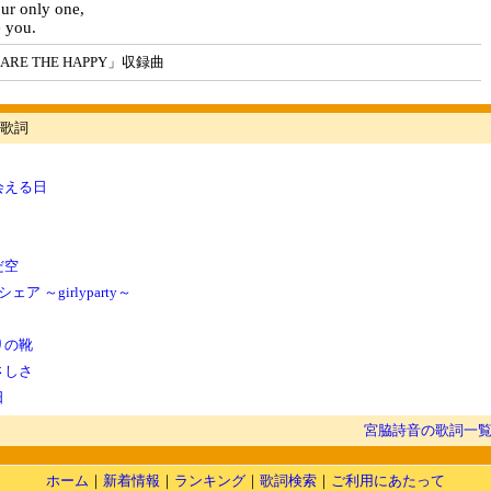
ur only one,
 you.
RE THE HAPPY」収録曲
歌詞
会える日
だ空
ア ～girlyparty～
りの靴
さしさ
日
宮脇詩音の歌詞一
ホーム
｜
新着情報
｜
ランキング
｜
歌詞検索
｜
ご利用にあたって