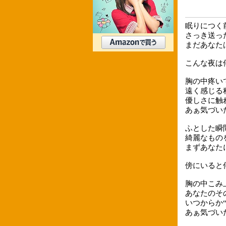
眠りにつく
さっき送ったM
まだあなた
こんな夜は
胸の中疼い
遠く感じる
優しさに触
あぁ気づいた
ふとした瞬
綺麗なもの
まずあなた
傍にいると
胸の中こみ
あなたのそ
いつからか
あぁ気づいた