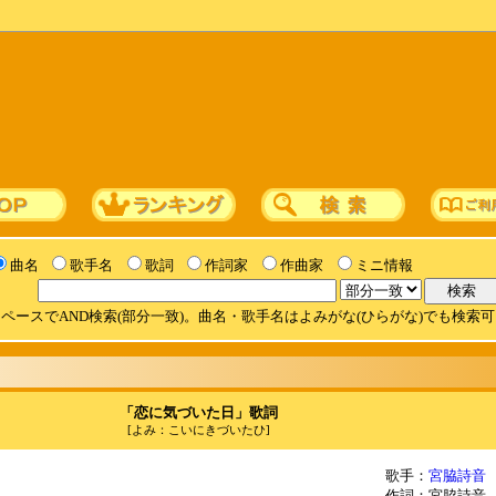
曲名
歌手名
歌詞
作詞家
作曲家
ミニ情報
ペースでAND検索(部分一致)。曲名・歌手名はよみがな(ひらがな)でも検索
「恋に気づいた日」歌詞
[よみ：こいにきづいたひ]
歌手：
宮脇詩音
作詞：宮脇詩音