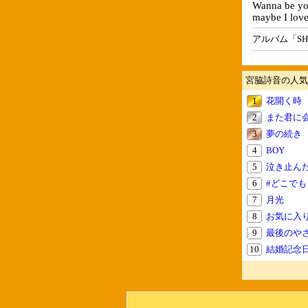
Wanna be yo
maybe I love
アルバム「SHA
宮脇詩音の人気
1
花開く時
2
また君に
3
夢の続き
4
BOY
5
泣き止ん
6
#どこでもシェ
7
月光
8
お気に入
9
最後のや
10
結婚記念