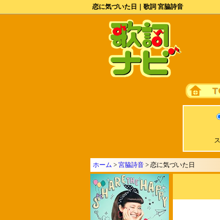
恋に気づいた日｜歌詞 宮脇詩音
ス
ホーム
>
宮脇詩音
> 恋に気づいた日