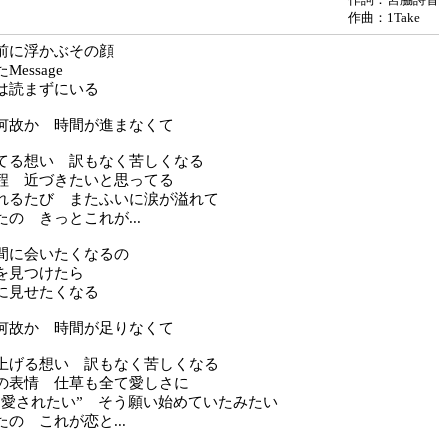
作曲：1Take
前に浮かぶその顔
essage
は読まずにいる
何故か 時間が進まなくて
てる想い 訳もなく苦しくなる
程 近づきたいと思ってる
れるたび またふいに涙が溢れて
の きっとこれが...
間に会いたくなるの
を見つけたら
に見せたくなる
何故か 時間が足りなくて
上げる想い 訳もなく苦しくなる
の表情 仕草も全て愛しさに
“愛されたい” そう願い始めていたみたい
の これが恋と...