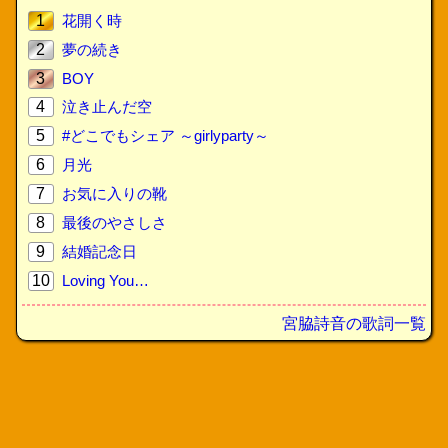
1
花開く時
2
夢の続き
3
BOY
4
泣き止んだ空
5
#どこでもシェア ～girlyparty～
6
月光
7
お気に入りの靴
8
最後のやさしさ
9
結婚記念日
10
Loving You…
宮脇詩音の歌詞一覧