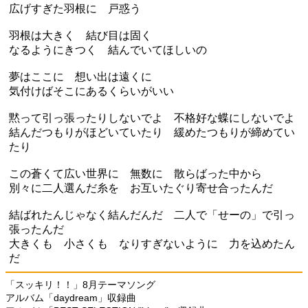
広げすぎた羽根に 戸惑う
羽根は大きく 結び目は固く
なるようにきつく 結んでいてほしいの
夢はここに 想い出は遠くに
気付けばそこにあるくらいがいい
黙って引っ張ったりしないでよ 不格好な蝶にしないでよ
結んだつもりがほどいていたり 緩めたつもりが締めてい
たり
この蒼くて広い世界に 無数に 散らばった中から
別々に二人選んだ糸を お互いたぐり寄せ合ったんだ
結ばれたんじゃなく結んだんだ 二人で「せーの」で引っ
張ったんだ
大きくも 小さくも なりすぎないように 力を込めたん
だ
「スッキリ！！」8月テーマソング
アルバム「daydream」収録曲