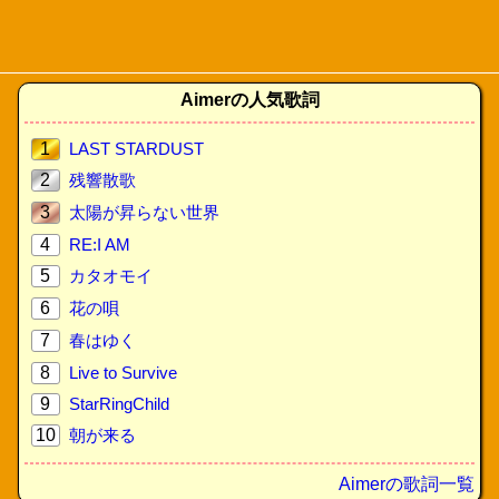
Aimerの人気歌詞
1
LAST STARDUST
2
残響散歌
3
太陽が昇らない世界
4
RE:I AM
5
カタオモイ
6
花の唄
7
春はゆく
8
Live to Survive
9
StarRingChild
10
朝が来る
Aimerの歌詞一覧