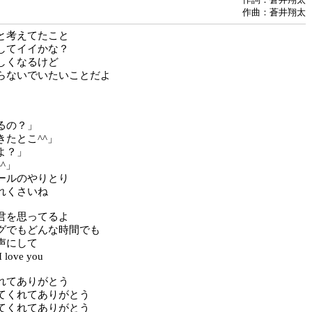
作曲：蒼井翔太
と考えてたこと
してイイかな？
しくなるけど
らないでいたいことだよ
るの？」
きたとこ^^」
よ？」
^」
ールのやりとり
れくさいね
君を思ってるよ
グでもどんな時間でも
声にして
ove you
れてありがとう
てくれてありがとう
てくれてありがとう