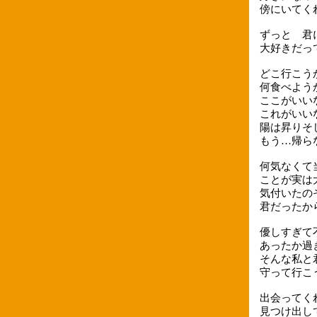
傍にいてく
ずっと 君
大好きだって伝
どこ行こう
何食べよう
ここがいいな
これがいいな
陽は昇りそ
もう…帰ら
何気なくて
ことが実は
気付いたの
君だったか
優しすぎて
あったか過
そんな私と
守って行こ
出会ってく
見つけ出し