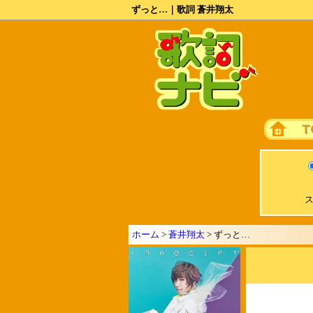
ずっと…｜歌詞 蒼井翔太
ス
ホーム
>
蒼井翔太
> ずっと…