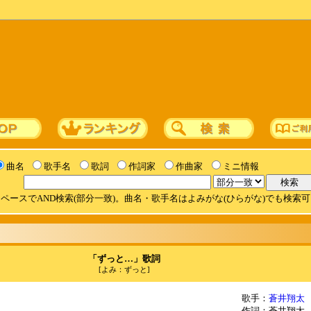
曲名
歌手名
歌詞
作詞家
作曲家
ミニ情報
ペースでAND検索(部分一致)。曲名・歌手名はよみがな(ひらがな)でも検索
「ずっと…」歌詞
[よみ：ずっと]
歌手：
蒼井翔太
作詞：蒼井翔太