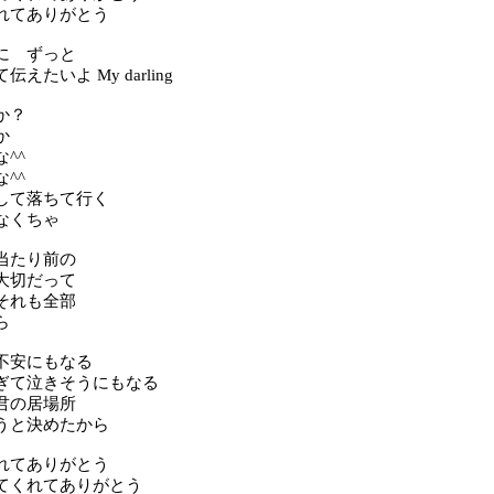
れてありがとう
に ずっと
えたいよ My darling
か？
か
^^
^^
して落ちて行く
なくちゃ
当たり前の
大切だって
それも全部
ら
不安にもなる
ぎて泣きそうにもなる
君の居場所
うと決めたから
れてありがとう
てくれてありがとう