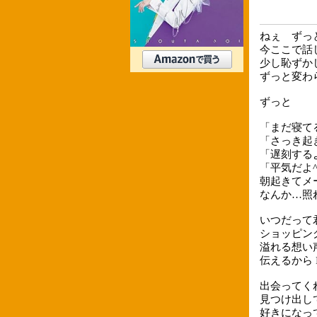
ねぇ ずっ
今ここで話
少し恥ずか
ずっと変わ
ずっと
「まだ寝て
「さっき起
「遅刻する
「平気だよ^
朝起きてメ
なんか…照
いつだって
ショッピン
溢れる想い
伝えるから I l
出会ってく
見つけ出し
好きになっ