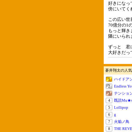
好きになっ
傍にいてく
この広い世
70億分の1
もっと輝き
隣にいられ
ずっと 君
大好きだって伝
蒼井翔太の人気
1
ハイドア
2
Endless Yo
3
テンショ
4
既読Mu★s
5
Lollipop
6
g
7
火焔ノ鳥
8
THE REVE