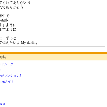
てくれてありがとう
れてありがとう
界中で
の奇跡
ますように
ますように
に ずっと
えたいよ My darling
歌詞
ンドシーク
u
ンがマンション⤴
ingナイト
RSI