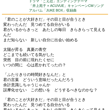
ドラマ「こえ恋」エンディングテーマ
「井上苑子 × ACUVUE」キャンペーンCMソング
アルバム「JUKE BOX」収録曲
「君のことが大好きだ」その目と目が合うとき
変わったんだ 見つめてる自分がいる
君がいるからきっと あたしの毎日 きらきらって見える
んだ
まだ知らない 新しい自分に出会い始める
太陽が昇る 真夏の青空
どこまでも続いてる気がした
突然 目の前に現れたくせに
いつの間に 心は惹かれてったの？
「ふたりきりの時間好きなんだ」と
君の言葉 どういう意味だったんだろう
余計意識しちゃうじゃんか
誤摩化せない この想いを どうするべきなのかな？
「君のことが大好きだ」その目と目が合うとき
変わったんだ 見つめてる自分がいる
君がいるからきっと あたしの毎日 きらきらって見える