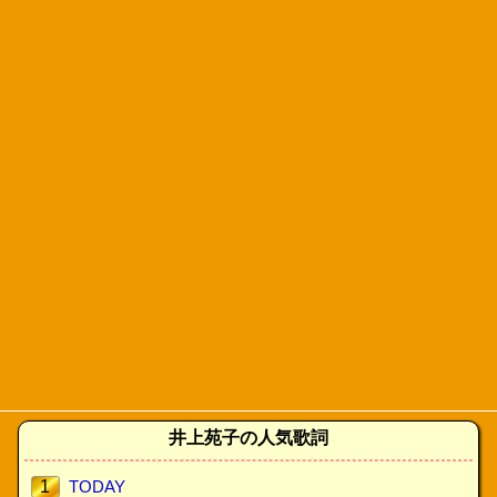
井上苑子の人気歌詞
1
TODAY