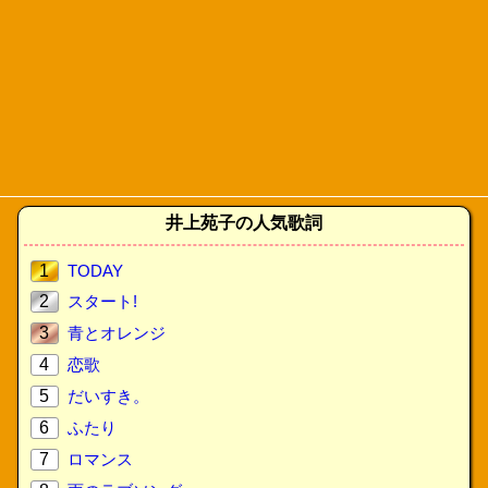
井上苑子の人気歌詞
1
TODAY
2
スタート!
3
青とオレンジ
4
恋歌
5
だいすき。
6
ふたり
7
ロマンス