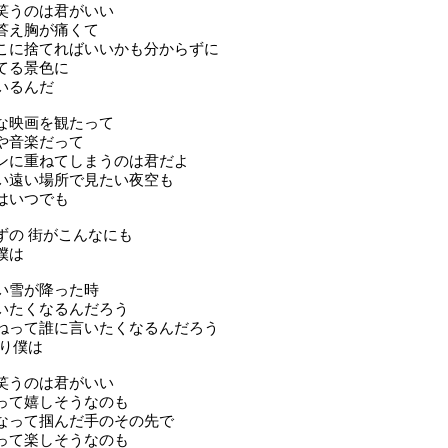
笑うのは君がいい
答え胸が痛くて
こに捨てればいいかも分からずに
てる景色に
いるんだ
な映画を観たって
や音楽だって
ンに重ねてしまうのは君だよ
い遠い場所で見たい夜空も
はいつでも
ずの 街がこんなにも
僕は
い雪が降った時
いたくなるんだろう
ねって誰に言いたくなるんだろう
ぱり僕は
笑うのは君がいい
って嬉しそうなのも
なって掴んだ手のその先で
って楽しそうなのも