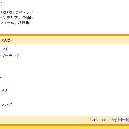
い
 SKISKI」CMソング
ャンデリア」収録曲
ンコール」収録曲
rの人気歌詞
エンド
ンダーランド
なし
ス
子さん
スソング
back numberの歌詞一