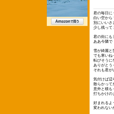
君の毎日に
白い空から
別にいいさ
少し残って
君の街にも
ああ今隣で
雪が綺麗と
でも寒いね
転びそうに
ありがとう
それも君が
気付けば辺
散らかって
意外と積も
打ちかけの
好まれるよ
変われない