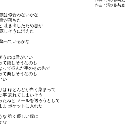
作曲：清水依与吏
 僕は似合わないかな
 雪が落ちた
と 吐き出したため息が
 寂しそうに消えた
 降っているかな
笑うのは君がいい
って嬉しそうなのも
なって掴んだ手のその先で
って楽しそうなのも
いい
りは ほとんどが白く染まって
た事 忘れてしまいそう
ったねと メールを送ろうとして
まま ポケットに入れた
うな 強く優しい僕に
かな