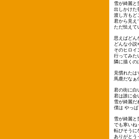
雪が綺麗と
出しかけた
渡し方もど
君から見え
ただ怯えて
思えばどん
どんな小説
そのヒロイ
行ってみた
隣に描くの
見慣れたは
馬鹿だなぁ
君の街に白
君は誰に会
雪が綺麗だ
僕は やっ
雪が綺麗と
でも寒いね
転びそうに
ありがとう