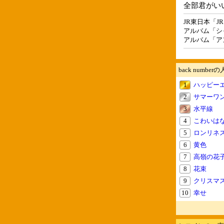
全部君がい
JR東日本「JR
アルバム「シ
アルバム「ア
back numbe
1
ハッピー
2
サマーワ
3
水平線
4
こわいは
5
ロンリネ
6
黄色
7
高嶺の花
8
花束
9
クリスマ
10
幸せ