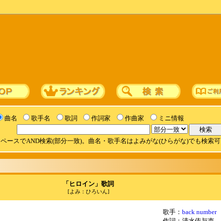
曲名
歌手名
歌詞
作詞家
作曲家
ミニ情報
ペースでAND検索(部分一致)。曲名・歌手名はよみがな(ひらがな)でも検索
「ヒロイン」歌詞
[よみ：ひろいん]
歌手：
back number
作詞：清水依与吏