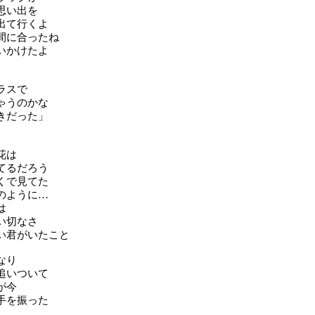
思い出を
出て行くよ
間に合ったね
いかけたよ
ラスで
ゃうのかな
きだった」
花は
てるだろう
くで見てた
のように…
は
い切なさ
い君がいたこと
なり
追いついて
が今
手を振った