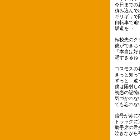
今日までの
積み込んで
ギリギリで
自転車で追
坂道を‥
転校先のク
彼ができち
「本当は好
遅すぎるね
コスモスの
きっと知っ
ずっと 遠
僕は陽射し
初恋の記憶
気づかれな
でも忘れな
信号が赤に
トラックに
助手席の君
泣きながら