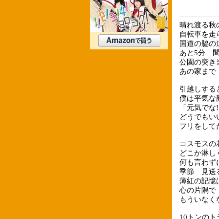
晴れ渡る秋
自転車を走
国道の脇の
あと5分 
公園の突き
あの家まで
引越しする
僕は平気な
「元気でな
どうでもい
フリをして
コスモスの
どこか淋し
何も言わず
季節 見送
薄紅の記憶
心の片隅で
もういなく
10トンの