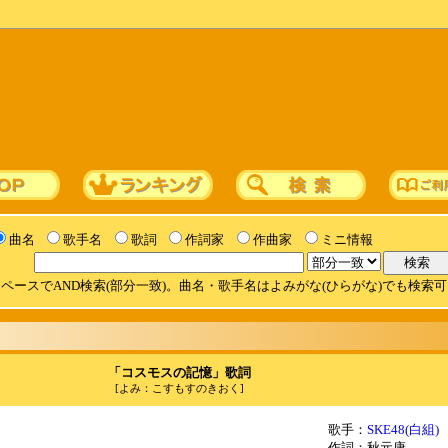
曲名
歌手名
歌詞
作詞家
作曲家
ミニ情報
ペースでAND検索(部分一致)。曲名・歌手名はよみがな(ひらがな)でも検索
「コスモスの記憶」歌詞
[よみ：こすもすのきおく]
歌手：
SKE48(白組)
作詞：秋元康