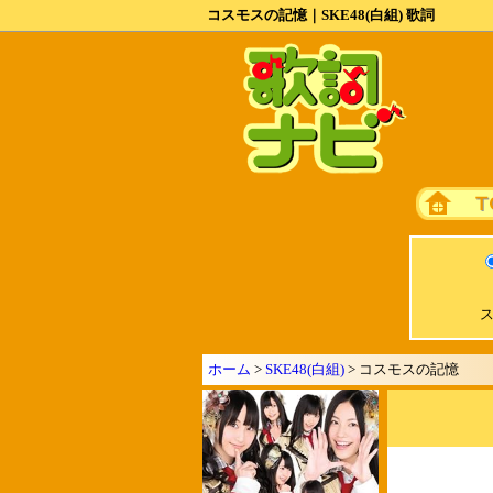
コスモスの記憶｜SKE48(白組) 歌詞
ス
ホーム
>
SKE48(白組)
> コスモスの記憶