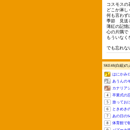
コスモスの
どこか淋し
何も言わず
季節 見送
薄紅の記憶
心の片隅で
もういなく
でも忘れな
SKE48(白組)
1
はにかみ
2
あうんの
3
カナリア
4
卒業式の
5
放ってお
6
ときめき
7
あの日のSecr
8
体育館で
9
バズーカ