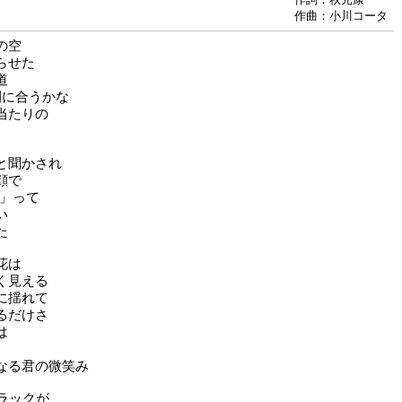
作曲：小川コータ
の空
らせた
道
間に合うかな
当たりの
と聞かされ
顔で
!」って
い
た
花は
く見える
に揺れて
るだけさ
は
なる君の微笑み
トラックが