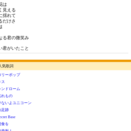
花は
く見える
に揺れて
るだけさ
は
なる君の微笑み
い君がいたこと
の人気歌詞
ロリーポップ
キス
シンドローム
忘れもの
けないよユニコーン
の足跡
et Base
朝食を
砲発射！