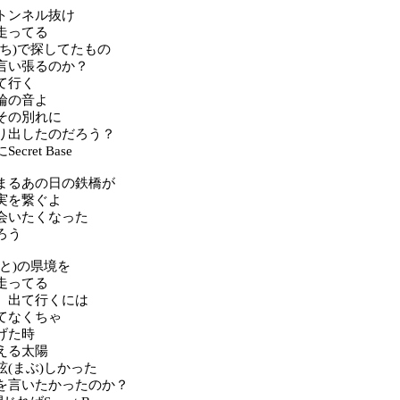
トンネル抜け
走ってる
まち)で探してたもの
言い張るのか？
て行く
輪の音よ
その別れに
り出したのだろう？
cret Base
まるあの日の鉄橋が
実を繋ぐよ
会いたくなった
ろう
と)の県境を
走ってる
 出て行くには
てなくちゃ
げた時
える太陽
眩(まぶ)しかった
を言いたかったのか？