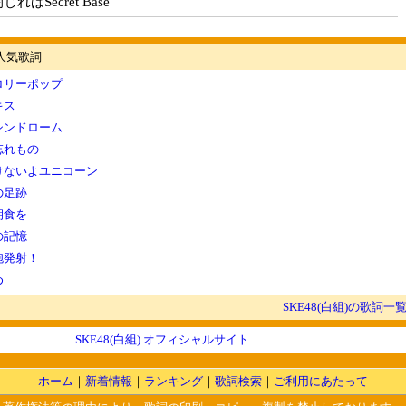
ればSecret Base
の人気歌詞
ロリーポップ
キス
シンドローム
忘れもの
けないよユニコーン
の足跡
朝食を
の記憶
砲発射！
め
SKE48(白組)の歌詞一
SKE48(白組) オフィシャルサイト
ホーム
｜
新着情報
｜
ランキング
｜
歌詞検索
｜
ご利用にあたって