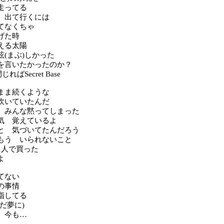
走ってる
 出て行くには
てなくちゃ
げた時
える太陽
眩(まぶ)しかった
を言いたかったのか？
ればSecret Base
まま続くような
吹いていたんだ
 みんな黙ってしまった
気 覚えているよ
と 気づいてたんだろう
もう いられないこと
1人で買った
よ
てない
の事情
指してる
だ夢に)
 今も…