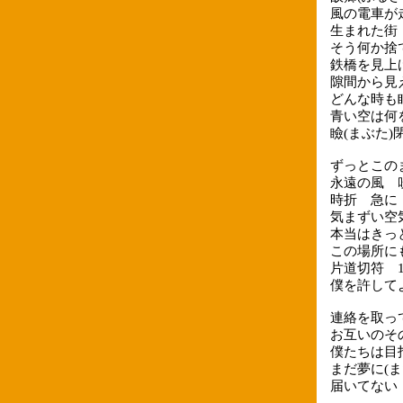
風の電車が
生まれた街
そう何か捨
鉄橋を見上
隙間から見
どんな時も
青い空は何
瞼(まぶた)閉じ
ずっとこの
永遠の風 
時折 急に
気まずい空
本当はきっ
この場所に
片道切符 
僕を許して
連絡を取っ
お互いのそ
僕たちは目
まだ夢に(ま
届いてない