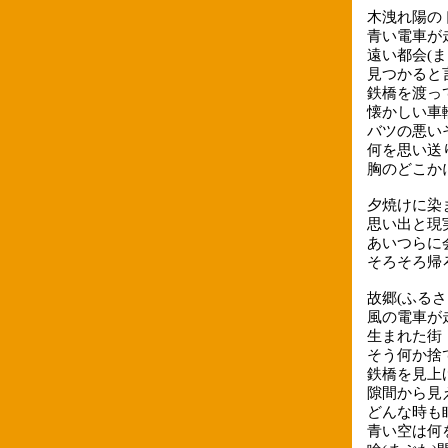
木洩れ陽の
青い電車が
遠い都会(
見つかると
鉄橋を渡っ
懐かしい車
バツの悪い
何を思い送
胸のどこかにSe
夕焼けに染
思い出と現
あいつらに
そろそろ帰
故郷(ふるさ
風の電車が
生まれた街
そう何か捨
鉄橋を見上
隙間から見
どんな時も
青い空は何