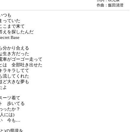
作曲：飯田清澄
いつも
まっていた
ここまで来て
答えを探したんだ
ret Base
ら分かり合える
な生き方だった
電車がゴーゴー走って
とは 全部吐き出せた
キラキラしてて
も流してくれた
ほど大きな夢も
たよ
スーツ着て
ト 歩いてる
わったか？
人には)
い 今も…
と)の県境を