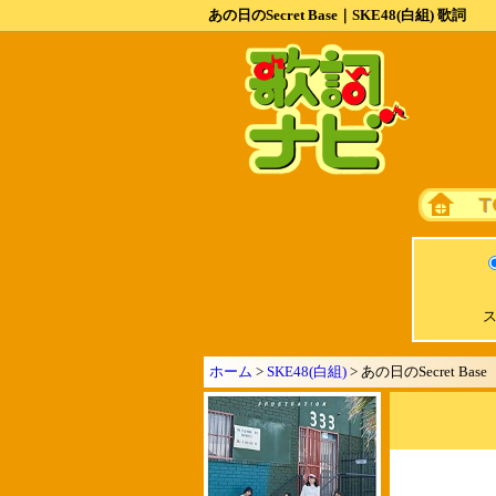
あの日のSecret Base｜SKE48(白組) 歌詞
ス
ホーム
>
SKE48(白組)
> あの日のSecret Base