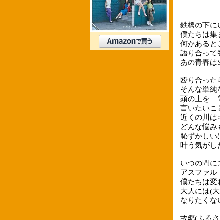
鉄橋の下に
僕たちは集
何かあると
語り合って
あの青春はSec
殴り合った
そんな単純
頭の上を 
言いたいこ
近くの川は
どんな悩み
恥ずかしい
叶う気がし
いつの間に
アスファル
僕たちは変
大人には(大
なりたくな
故郷(ふるさ