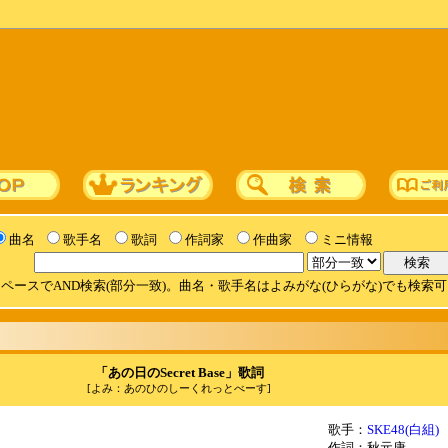
曲名
歌手名
歌詞
作詞家
作曲家
ミニ情報
ペースでAND検索(部分一致)。曲名・歌手名はよみがな(ひらがな)でも検索
「あの日のSecret Base」歌詞
[よみ：あのひのしーくれっとべーす]
歌手：
SKE48(白組)
作詞：秋元康