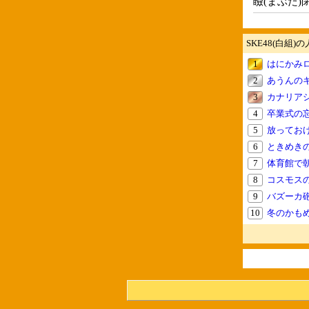
瞼(まぶた)閉じ
SKE48(白組)
1
はにかみ
2
あうんの
3
カナリア
4
卒業式の
5
放ってお
6
ときめき
7
体育館で
8
コスモス
9
バズーカ
10
冬のかも