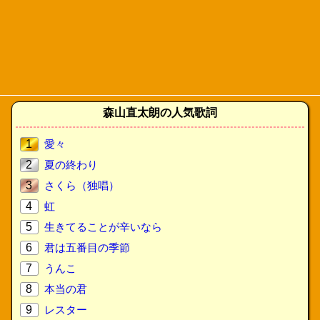
森山直太朗の人気歌詞
1
愛々
2
夏の終わり
3
さくら（独唱）
4
虹
5
生きてることが辛いなら
6
君は五番目の季節
7
うんこ
8
本当の君
9
レスター