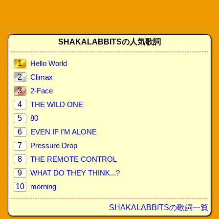
SHAKALABBITSの人気歌詞
1
Hello World
2
Climax
3
2-Face
4
THE WILD ONE
5
80
6
EVEN IF I'M ALONE
7
Pressure Drop
8
THE REMOTE CONTROL
9
WHAT DO THEY THINK...?
10
morning
SHAKALABBITSの歌詞一覧