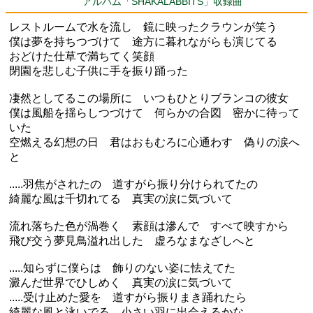
アルバム「SHAKALABBITS」収録曲
レストルームで水を流し 鏡に映ったクラウンが笑う
僕は夢を持ちつづけて 途方に暮れながらも演じてる
おどけた仕草で満ちてく笑顔
閉園を悲しむ子供に手を振り踊った
凄然としてるこの場所に いつもひとりブランコの彼女
僕は風船を揺らしつづけて 何らかの合図 密かに待って
いた
空燃える幻想の日 君はおもむろに心通わす 偽りの涙へ
と
.....羽焦がされたの 道すがら振り分けられてたの
綺麗な風は千切れてる 真実の涙に気づいて
流れ落ちた色が渦巻く 素顔は滲んで すべて映すから
飛び交う夢見鳥溢れ出した 虚ろなまなざしへと
.....知らずに僕らは 飾りのない姿に怯えてた
澱んだ世界でひしめく 真実の涙に気づいて
.....受け止めた愛を 道すがら振りまき踊れたら
綺麗な風と泳いでる 小さい羽に出会えるかな