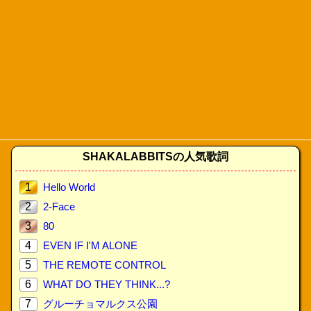
SHAKALABBITSの人気歌詞
1
Hello World
2
2-Face
3
80
4
EVEN IF I'M ALONE
5
THE REMOTE CONTROL
6
WHAT DO THEY THINK...?
7
グルーチョマルクス公園