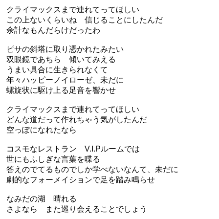
クライマックスまで連れてってほしい
この上ないくらいね 信じることにしたんだ
余計なもんだらけだったわ
ピサの斜塔に取り憑かれたみたい
双眼鏡であちら 傾いてみえる
うまい具合に生きられなくて
年々ハッピーノイローゼ、未だに
螺旋状に駆け上る足音を響かせ
クライマックスまで連れてってほしい
どんな道だって作れちゃう気がしたんだ
空っぽになれたなら
コスモなレストラン V.I.Pルームでは
世にもふしぎな言葉を喋る
答えのでてるものでしか学べないなんて、未だに
劇的なフォーメイションで足を踏み鳴らせ
なみだの湖 晴れる
さよなら また巡り会えることでしょう