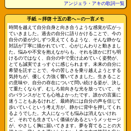
アンジェラ・アキの歌詞一覧
手紙 ～拝啓 十五の君へ～の一言メモ
時間を越えて自分自身と向き合うような感覚が広がっ
ていきました。過去の自分に語りかけることで、今の
自分の姿が少しずつ見えてくるような、そんな静かな
対話が丁寧に描かれていて、心がじんわりと動きまし
た。悩みや不安を抱えながらも、それを誰かに打ち明
けるのではなく、自分の中で受け止めていく姿勢が、
とても誠実でまっすぐに感じられます。未来の自分に
希望を託すことで、今の苦しさを乗り越えようとする
気持ちが、優しく力強く響いてきました。生きること
の意味や、自分の存在について問い続ける姿が、決し
て重たくならず、むしろ前向きな光を放っていて、そ
のバランスがとても心地よかったです。誰かの言葉に
迷うこともあるけれど、最終的には自分の声を信じて
歩いていくという考え方が、静かに背中を押してくれ
るようでした。大人になっても悩みは消えないけれ
ど、それでも生きていく価値があるというメッセージ
が、やさしく胸に届いてきます。夢を育てることの大