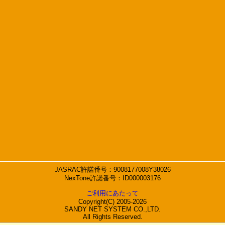
JASRAC許諾番号：9008177008Y38026
NexTone許諾番号：ID000003176
ご利用にあたって
Copyright(C) 2005-2026
SANDY NET SYSTEM CO.,LTD.
All Rights Reserved.