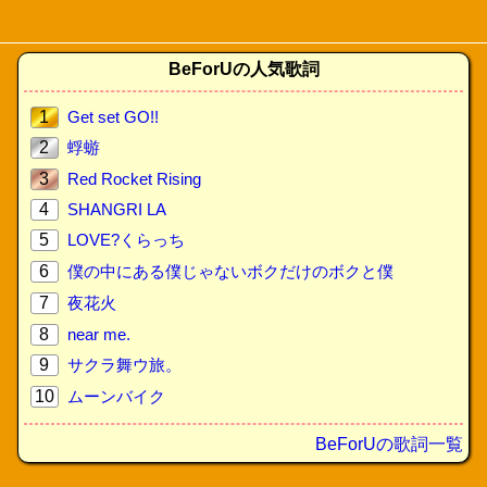
BeForUの人気歌詞
1
Get set GO!!
2
蜉蝣
3
Red Rocket Rising
4
SHANGRI LA
5
LOVE?くらっち
6
僕の中にある僕じゃないボクだけのボクと僕
7
夜花火
8
near me.
9
サクラ舞ウ旅。
10
ムーンバイク
BeForUの歌詞一覧