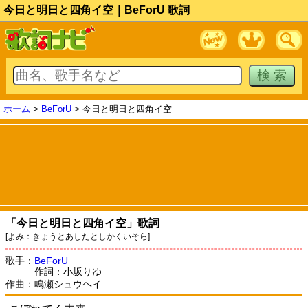
今日と明日と四角イ空｜BeForU 歌詞
ホーム
>
BeForU
> 今日と明日と四角イ空
「今日と明日と四角イ空」歌詞
[よみ：きょうとあしたとしかくいそら]
歌手：
BeForU
作詞：小坂りゆ
作曲：鳴瀬シュウヘイ