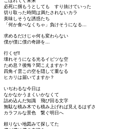
こぼれてく未来
必死に掴もうとしても すり抜けていった
切り取った時間は満たされないカラ
美味しそうな誘惑たち
「何か食べなくちゃ」負けそうになる…
求めるだけじゃ何も変わらない
僕が僕に僕の奇跡を…
行くぜ!!
壊れそうになる光るイビツな空
ため息？後悔？聞こえますか？
四角イ雲この空を隠して重なる
ヒカリは届いてますか？
いぢわるな今日は
なかなかうまくいかなくて
詰め込んだ知識 飛び回る文字
無駄な積み木でも積み上げれば見えるはずさ
カラフルな景色 繋ぐ明日へ
頼りない地図みて探してた