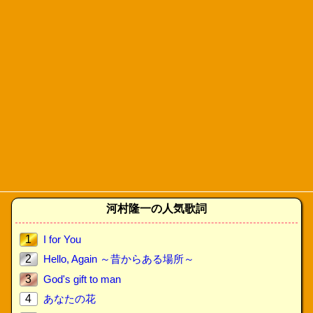
河村隆一の人気歌詞
1
I for You
2
Hello, Again ～昔からある場所～
3
God's gift to man
4
あなたの花