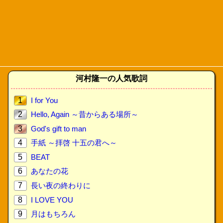
河村隆一の人気歌詞
1
I for You
2
Hello, Again ～昔からある場所～
3
God's gift to man
4
手紙 ～拝啓 十五の君へ～
5
BEAT
6
あなたの花
7
長い夜の終わりに
8
I LOVE YOU
9
月はもちろん