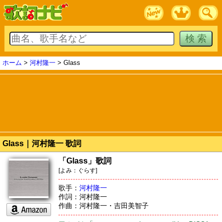
ホーム
>
河村隆一
> Glass
Glass｜河村隆一 歌詞
「Glass」歌詞
[よみ：ぐらす]
歌手：
河村隆一
作詞：河村隆一
作曲：河村隆一・吉田美智子